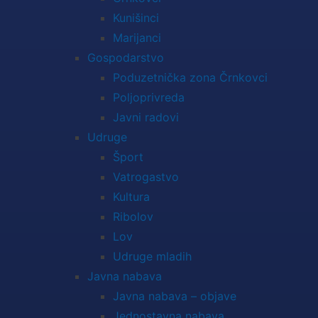
Kunišinci
Marijanci
Gospodarstvo
Poduzetnička zona Črnkovci
Poljoprivreda
Javni radovi
Udruge
Šport
Vatrogastvo
Kultura
Ribolov
Lov
Udruge mladih
Javna nabava
Javna nabava – objave
Jednostavna nabava