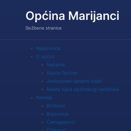
Općina Marijanci
Službene stranice
Naslovnica
O općini
Načelnik
Vijeće Općine
Jedinstveni upravni odjel
Radna tijela općinskog načelnika
Naselja
Bočkinci
Brezovica
Čamagajevci
Črnkovci