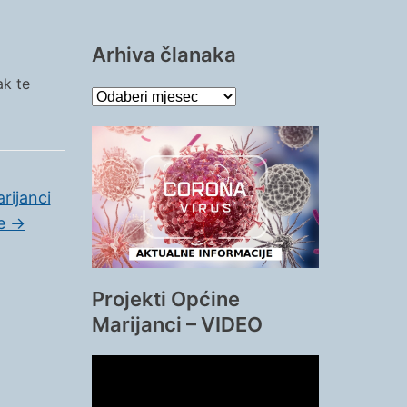
Arhiva članaka
ak te
Arhiva
članaka
rijanci
pe
→
Projekti Općine
Marijanci – VIDEO