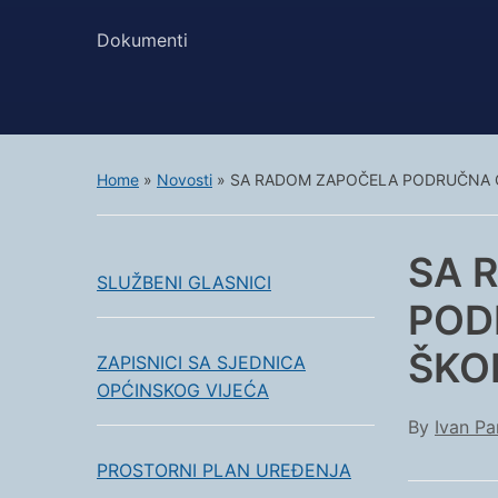
Dokumenti
Home
»
Novosti
»
SA RADOM ZAPOČELA PODRUČNA 
SA 
SLUŽBENI GLASNICI
POD
ŠKO
ZAPISNICI SA SJEDNICA
OPĆINSKOG VIJEĆA
By
Ivan Pa
PROSTORNI PLAN UREĐENJA