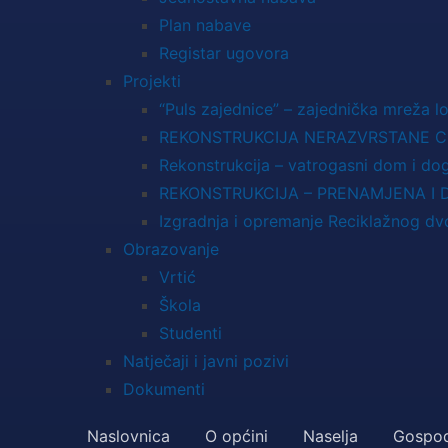
Plan nabave
Registar ugovora
Projekti
“Puls zajednice” – zajednička mreža lo
REKONSTRUKCIJA NERAZVRSTANE CE
Rekonstrukcija – vatrogasni dom i do
REKONSTRUKCIJA – PRENAMJENA I
Izgradnja i opremanje Reciklažnog dvo
Obrazovanje
Vrtić
Škola
Studenti
Natječaji i javni pozivi
Dokumenti
Naslovnica
O općini
Naselja
Gospod