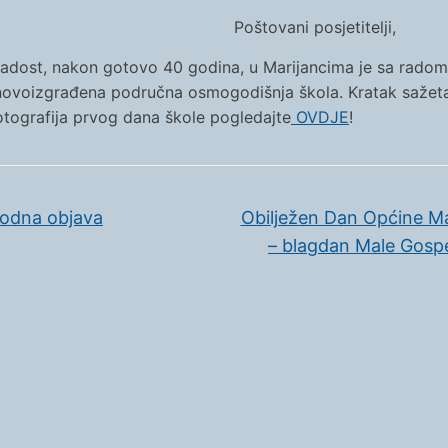
Poštovani posjetitelji,
radost, nakon gotovo 40 godina, u Marijancima je sa radom
novoizgrađena područna osmogodišnja škola. Kratak sažet
otografija prvog dana škole pogledajte
OVDJE
!
odna objava
Obilježen Dan Općine Ma
– blagdan Male Gos