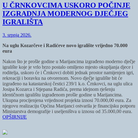
U ČRNKOVCIMA USKORO POČINJE
IZGRADNJA MODERNOG DJEČJEG
IGRALIŠTA
3. srpnja 2026.
Na uglu Kozarčeve i Radićeve novo igralište vrijedno 70.000
eura
Nakon što je prošle godine u Marijancima izgrađeno moderno dječje
igralište koje je vrlo brzo postalo omiljeno mjesto okupljanja djece i
roditelja, uskoro će i Črnkovci dobiti jednak prostor namijenjen igri,
rekreaciji i boravku na otvorenom. Novo dječje igralište bit će
izgrađeno na katastarskoj čestici 239/1 k.o. Črnkovci, na uglu ulica
Josipa Kozarca i Stjepana Radića, prema idejnom rješenju
identičnom igralištu izgrađenom prošle godine u Marijancima.
Ukupna procijenjena vrijednost projekta iznosi 70.000,00 eura. Za
njegovu realizaciju Općina Marijanci ostvarila je financijsku potporu
Ministarstva demografije i useljeništva u iznosu od 35.000,00 eura.
OPŠIRNIJE