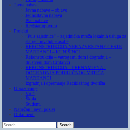
Javna nabava
Javna nabava – objave
Jednostavna nabava
Plan nabave
Registar ugovora
Projekti
“Puls zajednice” – zajednička mreža lokalnih usluga za
starije i invalidne osobe
REKONSTRUKCIJA NERAZVRSTANE CESTE
MARIJANCI – KUNIŠINCI
Rekonstrukcija – vatrogasni dom i dogradnja –
društveni dom Črnkovci
REKONSTRUKCIJA – PRENAMJENA I
DOGRADNJA PODRUČNOG VRTIĆA
MARIJANCI
Izgradnja i opremanje Reciklažnog dvorišta
Obrazovanje
Vrtić
Škola
Studenti
Natječaji i javni pozivi
Dokumenti
Search
Search
for: