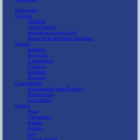
Naslovnica
O općini
Načelnik
Vijeće Općine
Jedinstveni upravni odjel
Radna tijela općinskog načelnika
Naselja
Bočkinci
Brezovica
Čamagajevci
Črnkovci
Kunišinci
Marijanci
Gospodarstvo
Poduzetnička zona Črnkovci
Poljoprivreda
Javni radovi
Udruge
Šport
Vatrogastvo
Kultura
Ribolov
Lov
Udruge mladih