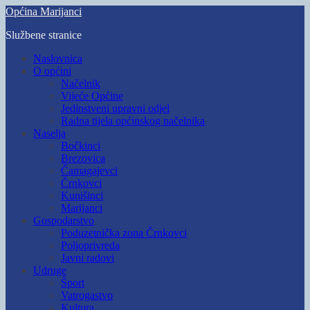
Skip
Općina Marijanci
to
Službene stranice
main
content
Toggle
Naslovnica
mobile
O općini
menu
Načelnik
Vijeće Općine
Jedinstveni upravni odjel
Radna tijela općinskog načelnika
Naselja
Bočkinci
Brezovica
Čamagajevci
Črnkovci
Kunišinci
Marijanci
Gospodarstvo
Poduzetnička zona Črnkovci
Poljoprivreda
Javni radovi
Udruge
Šport
Vatrogastvo
Kultura