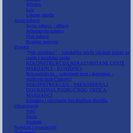
Ribolov
Lov
Udruge mladih
Javna nabava
Javna nabava – objave
Jednostavna nabava
Plan nabave
Registar ugovora
Projekti
“Puls zajednice” – zajednička mreža lokalnih usluga za
starije i invalidne osobe
REKONSTRUKCIJA NERAZVRSTANE CESTE
MARIJANCI – KUNIŠINCI
Rekonstrukcija – vatrogasni dom i dogradnja –
društveni dom Črnkovci
REKONSTRUKCIJA – PRENAMJENA I
DOGRADNJA PODRUČNOG VRTIĆA
MARIJANCI
Izgradnja i opremanje Reciklažnog dvorišta
Obrazovanje
Vrtić
Škola
Studenti
Natječaji i javni pozivi
Dokumenti