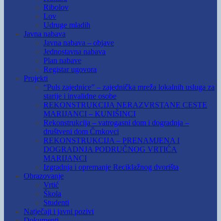
Ribolov
Lov
Udruge mladih
Javna nabava
Javna nabava – objave
Jednostavna nabava
Plan nabave
Registar ugovora
Projekti
“Puls zajednice” – zajednička mreža lokalnih usluga za
starije i invalidne osobe
REKONSTRUKCIJA NERAZVRSTANE CESTE
MARIJANCI – KUNIŠINCI
Rekonstrukcija – vatrogasni dom i dogradnja –
društveni dom Črnkovci
REKONSTRUKCIJA – PRENAMJENA I
DOGRADNJA PODRUČNOG VRTIĆA
MARIJANCI
Izgradnja i opremanje Reciklažnog dvorišta
Obrazovanje
Vrtić
Škola
Studenti
Natječaji i javni pozivi
Dokumenti