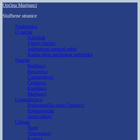
Skip
Općina Marijanci
to
Službene stranice
main
content
Toggle
Naslovnica
mobile
O općini
menu
Načelnik
Vijeće Općine
Jedinstveni upravni odjel
Radna tijela općinskog načelnika
Naselja
Bočkinci
Brezovica
Čamagajevci
Črnkovci
Kunišinci
Marijanci
Gospodarstvo
Poduzetnička zona Črnkovci
Poljoprivreda
Javni radovi
Udruge
Šport
Vatrogastvo
Kultura