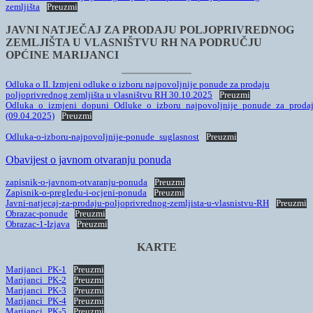
zemljišta
Preuzmi
JAVNI NATJEČAJ ZA PRODAJU POLJOPRIVREDNOG
ZEMLJIŠTA U VLASNIŠTVU RH NA PODRUČJU
OPĆINE MARIJANCI
Odluka o II. Izmjeni odluke o izboru najpovoljnije ponude za prodaju
poljoprivrednog zemljišta u vlasništvu RH 30.10.2025
Preuzmi
Odluka_o_izmjeni_dopuni_Odluke_o_izboru_najpovoljnije_ponude_za_proda
(09.04.2025)
Preuzmi
Odluka-o-izboru-najpovoljnije-ponude_suglasnost
Preuzmi
Obavijest o javnom otvaranju ponuda
zapisnik-o-javnom-otvaranju-ponuda
Preuzmi
Zapisnik-o-pregledu-i-ocjeni-ponuda
Preuzmi
Javni-natjecaj-za-prodaju-poljoprivrednog-zemljista-u-vlasnistvu-RH
Preuzmi
Obrazac-ponude
Preuzmi
Obrazac-1-Izjava
Preuzmi
KARTE
Marijanci_PK-1
Preuzmi
Marijanci_PK-2
Preuzmi
Marijanci_PK-3
Preuzmi
Marijanci_PK-4
Preuzmi
Marijanci_PK-5
Preuzmi