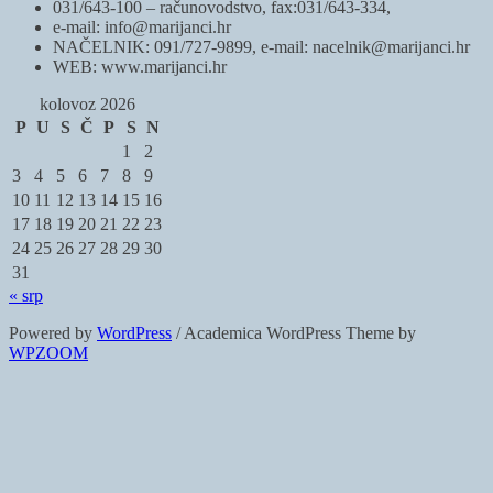
031/643-100 – računovodstvo, fax:031/643-334,
e-mail: info@marijanci.hr
NAČELNIK: 091/727-9899, e-mail: nacelnik@marijanci.hr
WEB: www.marijanci.hr
kolovoz 2026
P
U
S
Č
P
S
N
1
2
3
4
5
6
7
8
9
10
11
12
13
14
15
16
17
18
19
20
21
22
23
24
25
26
27
28
29
30
31
« srp
Powered by
WordPress
/ Academica WordPress Theme by
WPZOOM