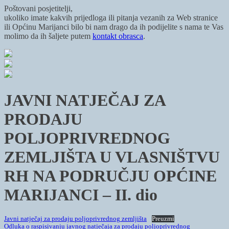
Poštovani posjetitelji,
ukoliko imate kakvih prijedloga ili pitanja vezanih za Web stranice
ili Općinu Marijanci bilo bi nam drago da ih podijelite s nama te Vas
molimo da ih šaljete putem
kontakt obrasca
.
JAVNI NATJEČAJ ZA
PRODAJU
POLJOPRIVREDNOG
ZEMLJIŠTA U VLASNIŠTVU
RH NA PODRUČJU OPĆINE
MARIJANCI – II. dio
Javni natječaj za prodaju poljoprivrednog zemljišta
Preuzmi
Odluka o raspisivanju javnog natječaja za prodaju poljoprivrednog