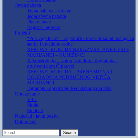
Javna nabava
Javna nabava – objave
Jednostavna nabava
Plan nabave
Registar ugovora
Projekti
“Puls zajednice” – zajednička mreža lokalnih usluga za
starije i invalidne osobe
REKONSTRUKCIJA NERAZVRSTANE CESTE
MARIJANCI – KUNIŠINCI
Rekonstrukcija – vatrogasni dom i dogradnja –
društveni dom Črnkovci
REKONSTRUKCIJA – PRENAMJENA I
DOGRADNJA PODRUČNOG VRTIĆA
MARIJANCI
Izgradnja i opremanje Reciklažnog dvorišta
Obrazovanje
Vrtić
Škola
Studenti
Natječaji i javni pozivi
Dokumenti
Search
Search
for: