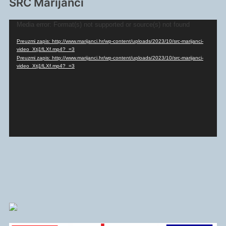
SRC Marijanci
Reproduktor
Media error: Format(s) not supported or source(s) not found
videozapisa
Preuzmi zapis: http://www.marijanci.hr/wp-content/uploads/2023/10/src-marijanci-
video_Xtj1fLXf.mp4?_=3
Preuzmi zapis: http://www.marijanci.hr/wp-content/uploads/2023/10/src-marijanci-
video_Xtj1fLXf.mp4?_=3