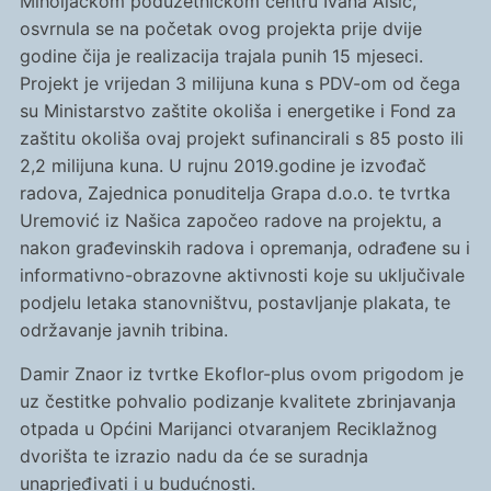
Miholjačkom poduzetničkom centru Ivana Alšić,
osvrnula se na početak ovog projekta prije dvije
godine čija je realizacija trajala punih 15 mjeseci.
Projekt je vrijedan 3 milijuna kuna s PDV-om od čega
su Ministarstvo zaštite okoliša i energetike i Fond za
zaštitu okoliša ovaj projekt sufinancirali s 85 posto ili
2,2 milijuna kuna. U rujnu 2019.godine je izvođač
radova, Zajednica ponuditelja Grapa d.o.o. te tvrtka
Uremović iz Našica započeo radove na projektu, a
nakon građevinskih radova i opremanja, odrađene su i
informativno-obrazovne aktivnosti koje su uključivale
podjelu letaka stanovništvu, postavljanje plakata, te
održavanje javnih tribina.
Damir Znaor iz tvrtke Ekoflor-plus ovom prigodom je
uz čestitke pohvalio podizanje kvalitete zbrinjavanja
otpada u Općini Marijanci otvaranjem Reciklažnog
dvorišta te izrazio nadu da će se suradnja
unaprjeđivati i u budućnosti.