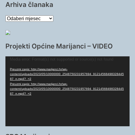
Arhiva članaka
Arhiva
članaka
Projekti Općine Marijanci – VIDEO
Reproduktor
Media error: Format(s) not supported or source(s) not found
videozapisa
Preuzmi zapis: http://www.marijanci.hr/wp-
content/uploads/2023/05/10000000_2548750231957694_91214568498328445
87_n.mp4?_=2
Preuzmi zapis: http://www.marijanci.hr/wp-
content/uploads/2023/05/10000000_2548750231957694_91214568498328445
87_n.mp4?_=2