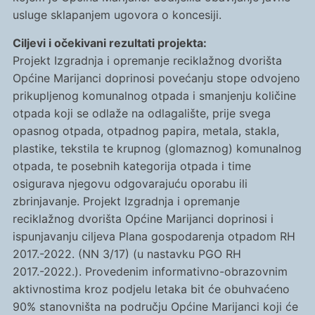
usluge sklapanjem ugovora o koncesiji.
Ciljevi i očekivani rezultati projekta:
Projekt Izgradnja i opremanje reciklažnog dvorišta
Općine Marijanci doprinosi povećanju stope odvojeno
prikupljenog komunalnog otpada i smanjenju količine
otpada koji se odlaže na odlagalište, prije svega
opasnog otpada, otpadnog papira, metala, stakla,
plastike, tekstila te krupnog (glomaznog) komunalnog
otpada, te posebnih kategorija otpada i time
osigurava njegovu odgovarajuću oporabu ili
zbrinjavanje. Projekt Izgradnja i opremanje
reciklažnog dvorišta Općine Marijanci doprinosi i
ispunjavanju ciljeva Plana gospodarenja otpadom RH
2017.-2022. (NN 3/17) (u nastavku PGO RH
2017.-2022.). Provedenim informativno-obrazovnim
aktivnostima kroz podjelu letaka bit će obuhvaćeno
90% stanovništa na području Općine Marijanci koji će