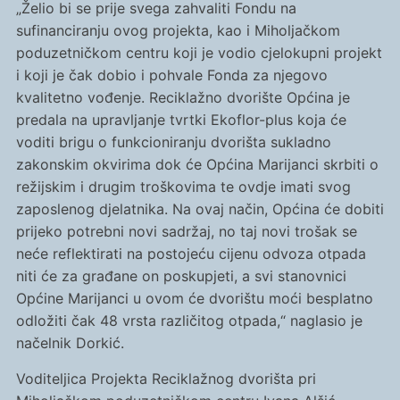
„
Želio bi se prije svega zahvaliti Fondu na
sufinanciranju ovog projekta, kao i Miholjačkom
poduzetničkom centru koji je vodio cjelokupni projekt
i koji je čak dobio i pohvale Fonda za njegovo
kvalitetno vođenje. Reciklažno dvorište Općina je
predala na upravljanje tvrtki Ekoflor-plus koja će
voditi brigu o funkcioniranju dvorišta sukladno
zakonskim okvirima dok će Općina Marijanci skrbiti o
režijskim i drugim troškovima te ovdje imati svog
zaposlenog djelatnika. Na ovaj način, Općina će dobiti
prijeko potrebni novi sadržaj, no taj novi trošak se
neće reflektirati na postojeću cijenu odvoza otpada
niti će za građane on poskupjeti, a svi stanovnici
Općine Marijanci u ovom će dvorištu moći besplatno
odložiti čak 48 vrsta različitog otpada,“ naglasio je
načelnik Dorkić.
Voditeljica Projekta Reciklažnog dvorišta pri