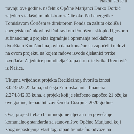
Nakon što je u
travnju ove godine, načelnik Općine Marijanci Darko Dorkić
zajedno s tadašnjim ministrom zaštite okoliša i energetike
Tomislavom Čorićem te direktorom Fonda za zaštitu okoliša i
energetsku učinkovitost Dubravkom Ponošem, sklopio Ugovor o
sufinanciranju projekta izgradnje i opremanja reciklažnog
dvorišta u Kunišincima, ovih dana konačno su započeli i radovi
na ovom projektu na kojem radove izvode djelatnici tvrtke
izvođača: Zajednice ponuditelja Grapa d.o.o. te tvrtka Uremović
iz Našica.
Ukupna vrijednost projekta Reciklažnog dvorišta iznosi
3.023.622,25 kuna, od čega Europska unija financira
2.274.842,03 kuna, a projekt koji je službeno započeo 21.ožujka
ove godine, trebao biti završen do 16.srpnja 2020.godine.
Ovaj projekt trebao bi umnogome utjecati i na povećanje
komunalnog standarda za stanovništvo Općine Marijanci koji
zbog nepostojanja vlastitog, otpad trenutačno odvoze na