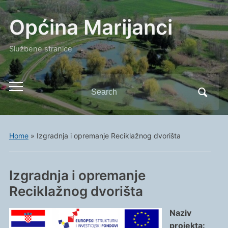
Općina Marijanci
Službene stranice
Search
Toggle
for:
mobile
menu
Home
»
Izgradnja i opremanje Reciklažnog dvorišta
Izgradnja i opremanje
Reciklažnog dvorišta
Naziv
projekta: