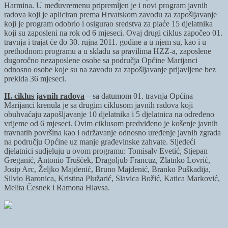
Harmina. U međuvremenu pripremljen je i novi program javnih
radova koji je apliciran prema Hrvatskom zavodu za zapošljavanje
koji je program odobrio i osigurao sredstva za plaće 15 djelatnika
koji su zaposleni na rok od 6 mjeseci. Ovaj
drugi ciklus započeo 01.
travnja i trajat će do 30. rujna 2011. godine a u njem su, kao i u
prethodnom programu a u skladu sa pravilima HZZ-a, zaposlene
dugoročno nezaposlene osobe sa područja Općine Marijanci
odnosno osobe koje su na zavodu za zapošljavanje prijavljene bez
prekida 36 mjeseci.
II. ciklus javnih radova
– sa datumom 01. travnja Općina
Marijanci krenula je sa drugim ciklusom javnih radova koji
obuhvaćaju zapošljavanje 10 djelatnika i 5 djelatnica na određeno
vrijeme od 6 mjeseci. Ovim ciklusom predviđeno je košenje javnih
travnatih površina kao i održavanje odnosno uređenje javnih zgrada
na području Općine uz manje građevinske zahvate. Sljedeći
djelatnici sudjeluju u ovom programu: Tomisalv Evetić, Stjepan
Greganić, Antonio Trušćek, Dragoljub Francuz, Zlatnko Lovrić,
Josip Arc, Željko Majdenić, Bruno Majdenić, Branko Puškadija,
Silvio Baronica, Kristina Plužarić, Slavica Božić, Katica Marković,
Melita Česnek i Ramona Hlavsa.