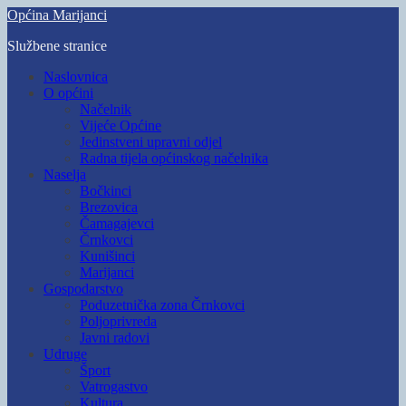
Skip
Općina Marijanci
to
Službene stranice
main
content
Toggle
Naslovnica
mobile
O općini
menu
Načelnik
Vijeće Općine
Jedinstveni upravni odjel
Radna tijela općinskog načelnika
Naselja
Bočkinci
Brezovica
Čamagajevci
Črnkovci
Kunišinci
Marijanci
Gospodarstvo
Poduzetnička zona Črnkovci
Poljoprivreda
Javni radovi
Udruge
Šport
Vatrogastvo
Kultura