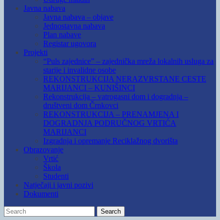
Javna nabava
Javna nabava – objave
Jednostavna nabava
Plan nabave
Registar ugovora
Projekti
“Puls zajednice” – zajednička mreža lokalnih usluga za
starije i invalidne osobe
REKONSTRUKCIJA NERAZVRSTANE CESTE
MARIJANCI – KUNIŠINCI
Rekonstrukcija – vatrogasni dom i dogradnja –
društveni dom Črnkovci
REKONSTRUKCIJA – PRENAMJENA I
DOGRADNJA PODRUČNOG VRTIĆA
MARIJANCI
Izgradnja i opremanje Reciklažnog dvorišta
Obrazovanje
Vrtić
Škola
Studenti
Natječaji i javni pozivi
Dokumenti
Search
Search
for: