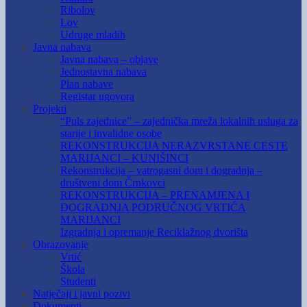
Ribolov
Lov
Udruge mladih
Javna nabava
Javna nabava – objave
Jednostavna nabava
Plan nabave
Registar ugovora
Projekti
“Puls zajednice” – zajednička mreža lokalnih usluga za
starije i invalidne osobe
REKONSTRUKCIJA NERAZVRSTANE CESTE
MARIJANCI – KUNIŠINCI
Rekonstrukcija – vatrogasni dom i dogradnja –
društveni dom Črnkovci
REKONSTRUKCIJA – PRENAMJENA I
DOGRADNJA PODRUČNOG VRTIĆA
MARIJANCI
Izgradnja i opremanje Reciklažnog dvorišta
Obrazovanje
Vrtić
Škola
Studenti
Natječaji i javni pozivi
Dokumenti