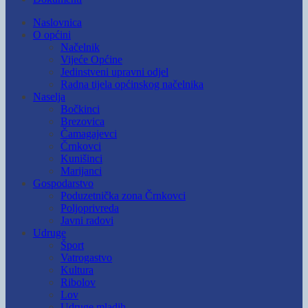
Naslovnica
O općini
Načelnik
Vijeće Općine
Jedinstveni upravni odjel
Radna tijela općinskog načelnika
Naselja
Bočkinci
Brezovica
Čamagajevci
Črnkovci
Kunišinci
Marijanci
Gospodarstvo
Poduzetnička zona Črnkovci
Poljoprivreda
Javni radovi
Udruge
Šport
Vatrogastvo
Kultura
Ribolov
Lov
Udruge mladih