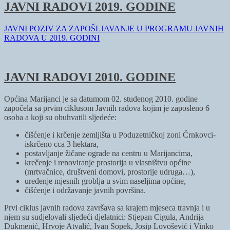
JAVNI RADOVI 2019. GODINE
JAVNI POZIV ZA ZAPOŠLJAVANJE U PROGRAMU JAVNIH
RADOVA U 2019. GODINI
JAVNI RADOVI 2010. GODINE
Općina Marijanci je sa datumom 02. studenog 2010. godine
započela sa prvim ciklusom Javnih radova kojim je zaposleno 6
osoba a koji su obuhvatili sljedeće:
čišćenje i krčenje zemljišta u Poduzetničkoj zoni Črnkovci-
iskrčeno cca 3 hektara,
postavljanje žičane ograde na centru u Marijancima,
krečenje i renoviranje prostorija u vlasništvu općine
(mrtvačnice, društveni domovi, prostorije udruga…),
uređenje mjesnih groblja u svim naseljima općine,
čišćenje i održavanje javnih površina.
Prvi ciklus javnih radova završava sa krajem mjeseca travnja i u
njem su sudjelovali sljedeći djelatnici: Stjepan Cigula, Andrija
Dukmenić, Hrvoje Atvalić, Ivan Sopek, Josip Lovošević i Vinko