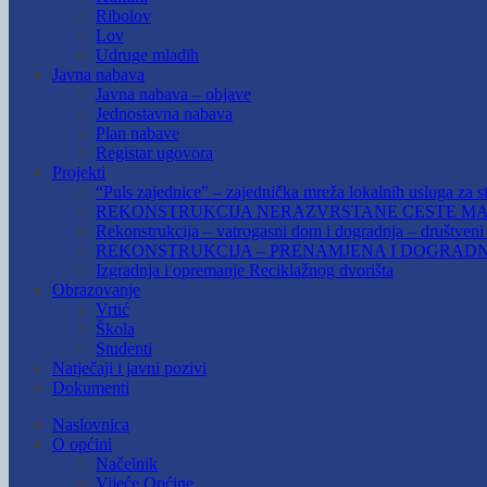
Ribolov
Lov
Udruge mladih
Javna nabava
Javna nabava – objave
Jednostavna nabava
Plan nabave
Registar ugovora
Projekti
“Puls zajednice” – zajednička mreža lokalnih usluga za st
REKONSTRUKCIJA NERAZVRSTANE CESTE MAR
Rekonstrukcija – vatrogasni dom i dogradnja – društven
REKONSTRUKCIJA – PRENAMJENA I DOGRADN
Izgradnja i opremanje Reciklažnog dvorišta
Obrazovanje
Vrtić
Škola
Studenti
Natječaji i javni pozivi
Dokumenti
Naslovnica
O općini
Načelnik
Vijeće Općine