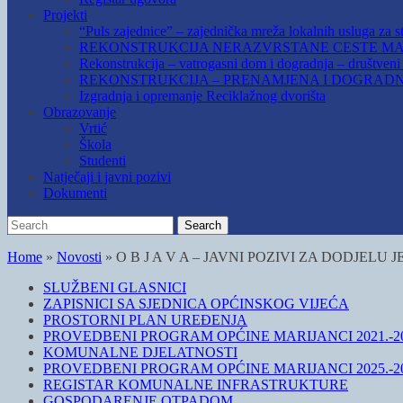
Projekti
“Puls zajednice” – zajednička mreža lokalnih usluga za st
REKONSTRUKCIJA NERAZVRSTANE CESTE MAR
Rekonstrukcija – vatrogasni dom i dogradnja – društven
REKONSTRUKCIJA – PRENAMJENA I DOGRADN
Izgradnja i opremanje Reciklažnog dvorišta
Obrazovanje
Vrtić
Škola
Studenti
Natječaji i javni pozivi
Dokumenti
Search
Search
for:
Home
»
Novosti
»
O B J A V A – JAVNI POZIVI ZA DODJE
SLUŽBENI GLASNICI
ZAPISNICI SA SJEDNICA OPĆINSKOG VIJEĆA
PROSTORNI PLAN UREĐENJA
PROVEDBENI PROGRAM OPĆINE MARIJANCI 2021.-20
KOMUNALNE DJELATNOSTI
PROVEDBENI PROGRAM OPĆINE MARIJANCI 2025.-20
REGISTAR KOMUNALNE INFRASTRUKTURE
GOSPODARENJE OTPADOM