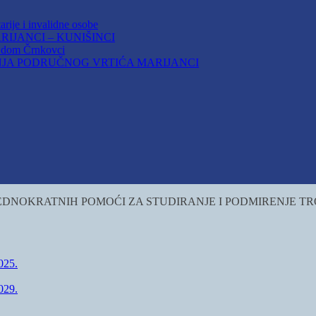
arije i invalidne osobe
IJANCI – KUNIŠINCI
i dom Črnkovci
JA PODRUČNOG VRTIĆA MARIJANCI
LU JEDNOKRATNIH POMOĆI ZA STUDIRANJE I PODMIRENJE
25.
29.