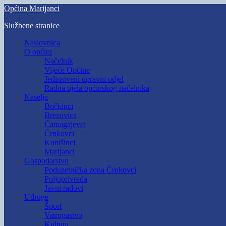
Skip
Općina Marijanci
to
Službene stranice
main
content
Toggle
Naslovnica
mobile
O općini
menu
Načelnik
Vijeće Općine
Jedinstveni upravni odjel
Radna tijela općinskog načelnika
Naselja
Bočkinci
Brezovica
Čamagajevci
Črnkovci
Kunišinci
Marijanci
Gospodarstvo
Poduzetnička zona Črnkovci
Poljoprivreda
Javni radovi
Udruge
Šport
Vatrogastvo
Kultura