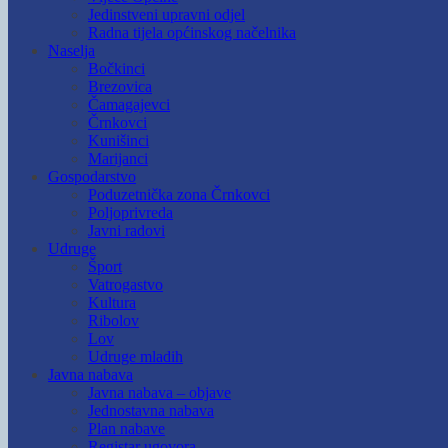
Jedinstveni upravni odjel
Radna tijela općinskog načelnika
Naselja
Bočkinci
Brezovica
Čamagajevci
Črnkovci
Kunišinci
Marijanci
Gospodarstvo
Poduzetnička zona Črnkovci
Poljoprivreda
Javni radovi
Udruge
Šport
Vatrogastvo
Kultura
Ribolov
Lov
Udruge mladih
Javna nabava
Javna nabava – objave
Jednostavna nabava
Plan nabave
Registar ugovora