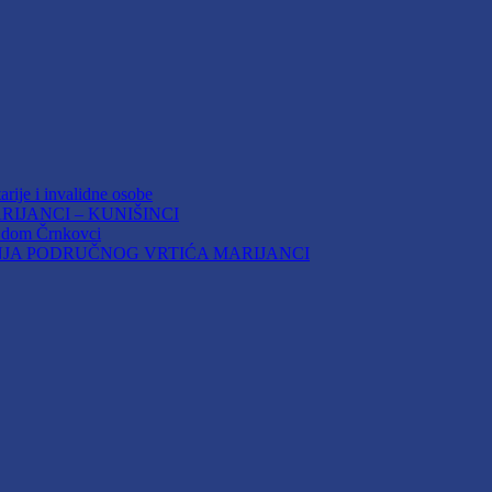
arije i invalidne osobe
IJANCI – KUNIŠINCI
i dom Črnkovci
JA PODRUČNOG VRTIĆA MARIJANCI