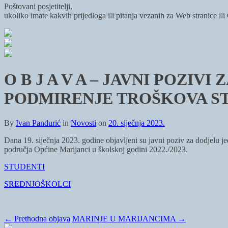
Poštovani posjetitelji,
ukoliko imate kakvih prijedloga ili pitanja vezanih za Web stranice il
O B J A V A – JAVNI POZI
PODMIRENJE TROŠKOVA S
By
Ivan Pandurić
in
Novosti
on
20. siječnja 2023.
Dana 19. siječnja 2023. godine objavljeni su javni poziv za dodjelu 
područja Općine Marijanci u školskoj godini 2022./2023.
STUDENTI
SREDNJOŠKOLCI
←
Prethodna objava
MARINJE U MARIJANCIMA
→