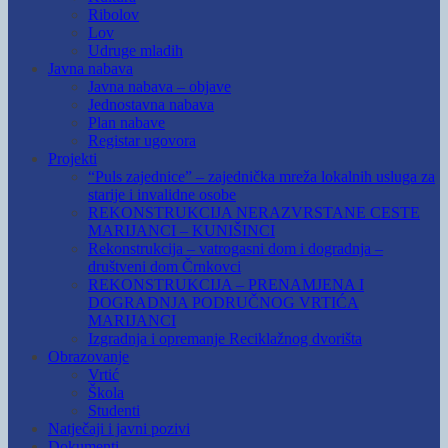
Ribolov
Lov
Udruge mladih
Javna nabava
Javna nabava – objave
Jednostavna nabava
Plan nabave
Registar ugovora
Projekti
“Puls zajednice” – zajednička mreža lokalnih usluga za
starije i invalidne osobe
REKONSTRUKCIJA NERAZVRSTANE CESTE
MARIJANCI – KUNIŠINCI
Rekonstrukcija – vatrogasni dom i dogradnja –
društveni dom Črnkovci
REKONSTRUKCIJA – PRENAMJENA I
DOGRADNJA PODRUČNOG VRTIĆA
MARIJANCI
Izgradnja i opremanje Reciklažnog dvorišta
Obrazovanje
Vrtić
Škola
Studenti
Natječaji i javni pozivi
Dokumenti