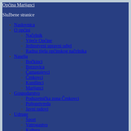
Skip
Općina Marijanci
to
Službene stranice
main
content
Toggle
Naslovnica
mobile
O općini
menu
Načelnik
Vijeće Općine
Jedinstveni upravni odjel
Radna tijela općinskog načelnika
Naselja
Bočkinci
Brezovica
Čamagajevci
Črnkovci
Kunišinci
Marijanci
Gospodarstvo
Poduzetnička zona Črnkovci
Poljoprivreda
Javni radovi
Udruge
Šport
Vatrogastvo
Kultura