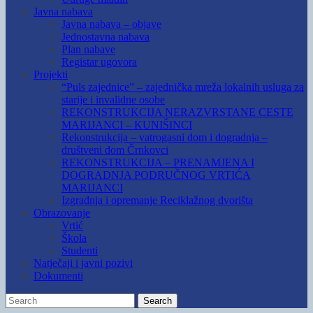
Javna nabava
Javna nabava – objave
Jednostavna nabava
Plan nabave
Registar ugovora
Projekti
“Puls zajednice” – zajednička mreža lokalnih usluga za
starije i invalidne osobe
REKONSTRUKCIJA NERAZVRSTANE CESTE
MARIJANCI – KUNIŠINCI
Rekonstrukcija – vatrogasni dom i dogradnja –
društveni dom Črnkovci
REKONSTRUKCIJA – PRENAMJENA I
DOGRADNJA PODRUČNOG VRTIĆA
MARIJANCI
Izgradnja i opremanje Reciklažnog dvorišta
Obrazovanje
Vrtić
Škola
Studenti
Natječaji i javni pozivi
Dokumenti
Search
Search
for: