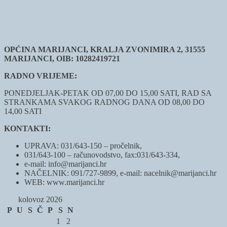
OPĆINA MARIJANCI, KRALJA ZVONIMIRA 2, 31555
MARIJANCI, OIB: 10282419721
RADNO VRIJEME:
PONEDJELJAK-PETAK OD 07,00 DO 15,00 SATI, RAD SA
STRANKAMA SVAKOG RADNOG DANA OD 08,00 DO
14,00 SATI
KONTAKTI:
UPRAVA: 031/643-150 – pročelnik,
031/643-100 – računovodstvo, fax:031/643-334,
e-mail: info@marijanci.hr
NAČELNIK: 091/727-9899, e-mail: nacelnik@marijanci.hr
WEB: www.marijanci.hr
kolovoz 2026
P
U
S
Č
P
S
N
1
2