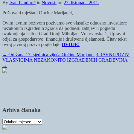
By
Ivan Pandurić
in
Novosti
on
27. listopada 2011.
Poštovani mještani Općine Marijanci,
Ovim javnim pozivom pozivamo sve vlasnike odnosno investitore
nezakonito izgrađenih zgrada da podnesu zahtjev u pogledu
ozakonjenja istih u Grad Donji Miholjac, Vukovarska 1, Upravni
odjel za gospodarstvo, financije i društvene djelatnosti. Čitav tekst
ovog javnog poziva pogledajte
OVDJE!
←
Održana 17. sjednica vijeća Općine Marijanci
3. JAVNI POZIV
VLASNICIMA NEZAKONITO IZGRAĐENIH GRAĐEVINA
→
Arhiva članaka
Arhiva
članaka