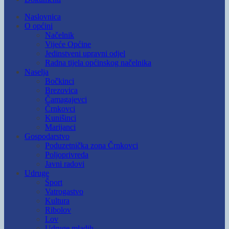
Naslovnica
O općini
Načelnik
Vijeće Općine
Jedinstveni upravni odjel
Radna tijela općinskog načelnika
Naselja
Bočkinci
Brezovica
Čamagajevci
Črnkovci
Kunišinci
Marijanci
Gospodarstvo
Poduzetnička zona Črnkovci
Poljoprivreda
Javni radovi
Udruge
Šport
Vatrogastvo
Kultura
Ribolov
Lov
Udruge mladih