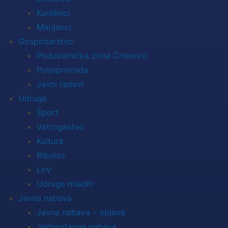
Kunišinci
Marijanci
Gospodarstvo
Poduzetnička zona Črnkovci
Poljoprivreda
Javni radovi
Udruge
Šport
Vatrogastvo
Kultura
Ribolov
Lov
Udruge mladih
Javna nabava
Javna nabava – objave
Jednostavna nabava