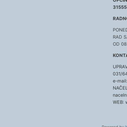
OPĆIN
31555
RADNO
PONED
RAD 
OD 08
KONTA
UPRAVA
031/64
e-mail
NAČELN
naceln
WEB: w
Powered by