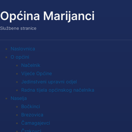
Općina Marijanci
Službene stranice
Naslovnica
O općini
Načelnik
Vijeće Općine
Jedinstveni upravni odjel
Radna tijela općinskog načelnika
Naselja
Bočkinci
Brezovica
Čamagajevci
Črnkovci