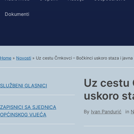
Dokumenti
Home
»
Novosti
»
Uz cestu Črnkovci – Bočkinci uskoro staza i javna 
Uz cestu 
SLUŽBENI GLASNICI
uskoro st
ZAPISNICI SA SJEDNICA
By
Ivan Pandurić
in
N
OPĆINSKOG VIJEĆA