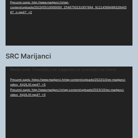
Preuzmi zapis: http://www.marijanci.hr/wp-
content/uploads/2023/05/10000000_2548750231957694_91214568498328445
87_n.mp4?_=2
SRC Marijanci
Reproduktor
Media error: Format(s) not supported or source(s) not found
videozapisa
Preuzmi zapis: https://www.marijanci.hr/wp-content/uploads/2023/10/src-marijanci-
video_Xtj1fLXf.mp4?_=3
Preuzmi zapis: http://www.marijanci.hr/wp-content/uploads/2023/10/src-marijanci-
video_Xtj1fLXf.mp4?_=3