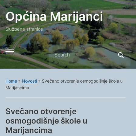
Općina Marijanci
Službene stranice
Search
Toggle
for:
mobile
menu
Home
»
Novosti
»
Svečano otvorenje osmogodišnje škole u
Marijancima
Svečano otvorenje
osmogodišnje škole u
Marijancima