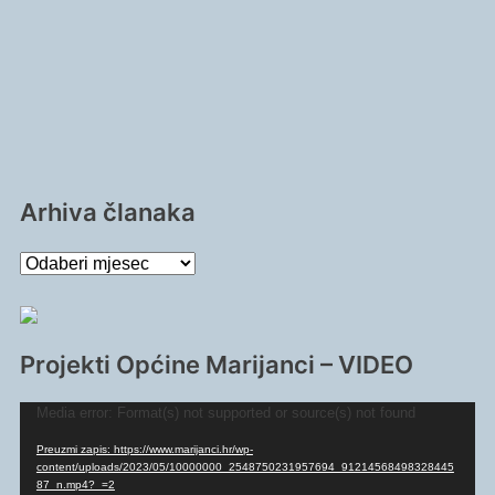
Arhiva članaka
Arhiva
članaka
Projekti Općine Marijanci – VIDEO
Reproduktor
Media error: Format(s) not supported or source(s) not found
videozapisa
Preuzmi zapis: https://www.marijanci.hr/wp-
content/uploads/2023/05/10000000_2548750231957694_91214568498328445
87_n.mp4?_=2