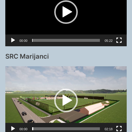
00:00
05:22
SRC Marijanci
Reproduktor
videozapisa
00:00
02:18