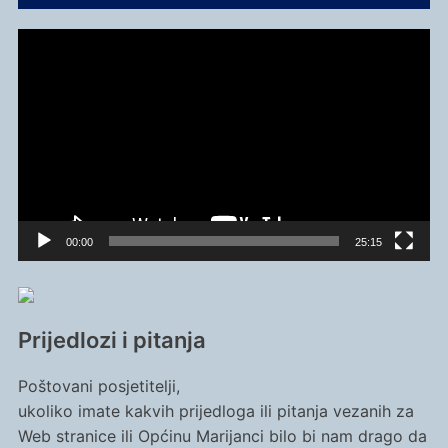
Reproduktor
videozapisa
00:00
25:15
Prijedlozi i pitanja
Poštovani posjetitelji,
ukoliko imate kakvih prijedloga ili pitanja vezanih za
Web stranice ili Općinu Marijanci bilo bi nam drago da