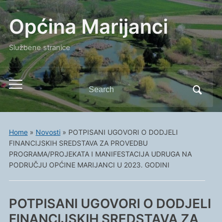
Općina Marijanci
Službene stranice
Search
Toggle
for:
mobile
menu
Home
»
Novosti
»
POTPISANI UGOVORI O DODJELI
FINANCIJSKIH SREDSTAVA ZA PROVEDBU
PROGRAMA/PROJEKATA I MANIFESTACIJA UDRUGA NA
PODRUČJU OPĆINE MARIJANCI U 2023. GODINI
POTPISANI UGOVORI O DODJELI
FINANCIJSKIH SREDSTAVA ZA