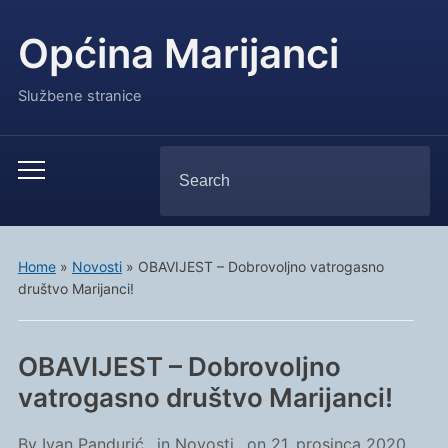
Općina Marijanci
Službene stranice
Search
Toggle
for:
mobile
menu
Home
»
Novosti
»
OBAVIJEST – Dobrovoljno vatrogasno
društvo Marijanci!
OBAVIJEST – Dobrovoljno
vatrogasno društvo Marijanci!
By
Ivan Pandurić
in
Novosti
on
21. prosinca 2020.