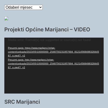
Arhiva
članaka
Projekti Općine Marijanci – VIDEO
Reproduktor
Media error: Format(s) not supported or source(s) not found
videozapisa
Preuzmi zapis: https://www.marijanci.hr/wp-
content/uploads/2023/05/10000000_2548750231957694_91214568498328445
87_n.mp4?_=2
Preuzmi zapis: http://www.marijanci.hr/wp-
content/uploads/2023/05/10000000_2548750231957694_91214568498328445
87_n.mp4?_=2
SRC Marijanci