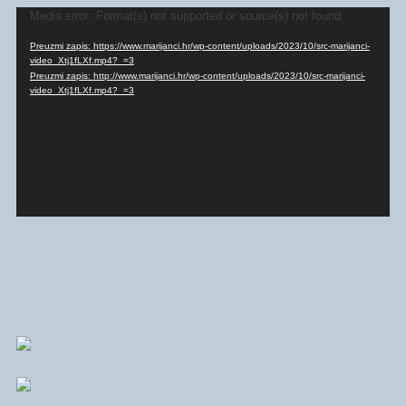
Reproduktor
Media error: Format(s) not supported or source(s) not found
videozapisa
Preuzmi zapis: https://www.marijanci.hr/wp-content/uploads/2023/10/src-marijanci-
video_Xtj1fLXf.mp4?_=3
Preuzmi zapis: http://www.marijanci.hr/wp-content/uploads/2023/10/src-marijanci-
video_Xtj1fLXf.mp4?_=3