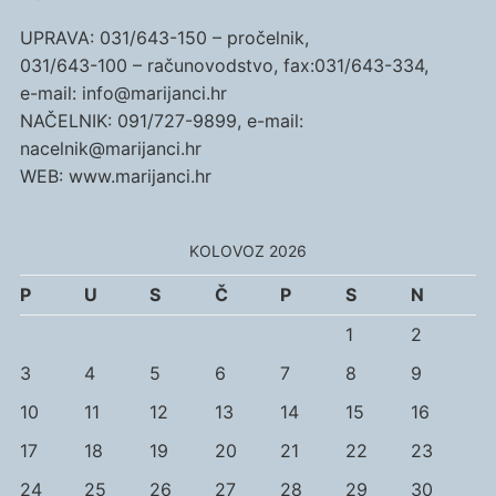
UPRAVA: 031/643-150 – pročelnik,
031/643-100 – računovodstvo, fax:031/643-334,
e-mail: info@marijanci.hr
NAČELNIK: 091/727-9899, e-mail:
nacelnik@marijanci.hr
WEB: www.marijanci.hr
KOLOVOZ 2026
P
U
S
Č
P
S
N
1
2
3
4
5
6
7
8
9
10
11
12
13
14
15
16
17
18
19
20
21
22
23
24
25
26
27
28
29
30