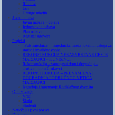
Ribolov
Lov
Udruge mladih
Javna nabava
Javna nabava – objave
Jednostavna nabava
Plan nabave
Registar ugovora
Projekti
“Puls zajednice” – zajednička mreža lokalnih usluga za
starije i invalidne osobe
REKONSTRUKCIJA NERAZVRSTANE CESTE
MARIJANCI – KUNIŠINCI
Rekonstrukcija – vatrogasni dom i dogradnja –
društveni dom Črnkovci
REKONSTRUKCIJA – PRENAMJENA I
DOGRADNJA PODRUČNOG VRTIĆA
MARIJANCI
Izgradnja i opremanje Reciklažnog dvorišta
Obrazovanje
Vrtić
Škola
Studenti
Natječaji i javni pozivi
Dokumenti