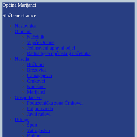
Skip
Općina Marijanci
to
Službene stranice
main
content
Toggle
Naslovnica
mobile
O općini
menu
Načelnik
Vijeće Općine
Jedinstveni upravni odjel
Radna tijela općinskog načelnika
Naselja
Bočkinci
Brezovica
Čamagajevci
Črnkovci
Kunišinci
Marijanci
Gospodarstvo
Poduzetnička zona Črnkovci
Poljoprivreda
Javni radovi
Udruge
Šport
Vatrogastvo
Kultura