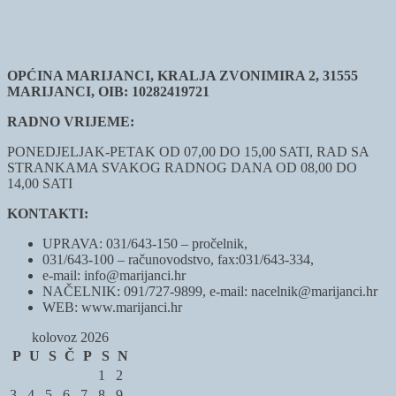
OPĆINA MARIJANCI, KRALJA ZVONIMIRA 2, 31555
MARIJANCI, OIB: 10282419721
RADNO VRIJEME:
PONEDJELJAK-PETAK OD 07,00 DO 15,00 SATI, RAD SA
STRANKAMA SVAKOG RADNOG DANA OD 08,00 DO
14,00 SATI
KONTAKTI:
UPRAVA: 031/643-150 – pročelnik,
031/643-100 – računovodstvo, fax:031/643-334,
e-mail: info@marijanci.hr
NAČELNIK: 091/727-9899, e-mail: nacelnik@marijanci.hr
WEB: www.marijanci.hr
kolovoz 2026
P
U
S
Č
P
S
N
1
2
3
4
5
6
7
8
9