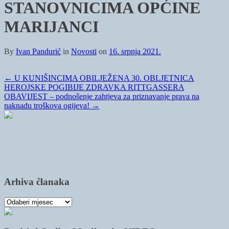
STANOVNICIMA OPĆINE
MARIJANCI
By
Ivan Pandurić
in
Novosti
on
16. srpnja 2021.
←
U KUNIŠINCIMA OBILJEŽENA 30. OBLJETNICA
HEROJSKE POGIBIJE ZDRAVKA RITTGASSERA
OBAVIJEST – podnošenje zahtjeva za priznavanje prava na
naknadu troškova ogijeva!
→
Arhiva članaka
Arhiva
članaka