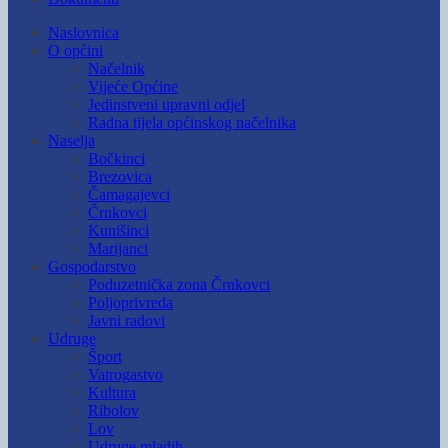
Naslovnica
O općini
Načelnik
Vijeće Općine
Jedinstveni upravni odjel
Radna tijela općinskog načelnika
Naselja
Bočkinci
Brezovica
Čamagajevci
Črnkovci
Kunišinci
Marijanci
Gospodarstvo
Poduzetnička zona Črnkovci
Poljoprivreda
Javni radovi
Udruge
Šport
Vatrogastvo
Kultura
Ribolov
Lov
Udruge mladih