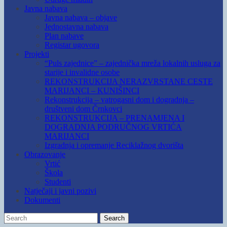
Javna nabava
Javna nabava – objave
Jednostavna nabava
Plan nabave
Registar ugovora
Projekti
“Puls zajednice” – zajednička mreža lokalnih usluga za
starije i invalidne osobe
REKONSTRUKCIJA NERAZVRSTANE CESTE
MARIJANCI – KUNIŠINCI
Rekonstrukcija – vatrogasni dom i dogradnja –
društveni dom Črnkovci
REKONSTRUKCIJA – PRENAMJENA I
DOGRADNJA PODRUČNOG VRTIĆA
MARIJANCI
Izgradnja i opremanje Reciklažnog dvorišta
Obrazovanje
Vrtić
Škola
Studenti
Natječaji i javni pozivi
Dokumenti
Search
Search
for: