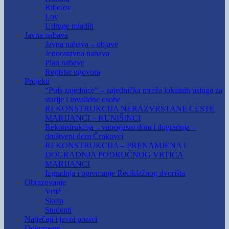
Ribolov
Lov
Udruge mladih
Javna nabava
Javna nabava – objave
Jednostavna nabava
Plan nabave
Registar ugovora
Projekti
“Puls zajednice” – zajednička mreža lokalnih usluga za
starije i invalidne osobe
REKONSTRUKCIJA NERAZVRSTANE CESTE
MARIJANCI – KUNIŠINCI
Rekonstrukcija – vatrogasni dom i dogradnja –
društveni dom Črnkovci
REKONSTRUKCIJA – PRENAMJENA I
DOGRADNJA PODRUČNOG VRTIĆA
MARIJANCI
Izgradnja i opremanje Reciklažnog dvorišta
Obrazovanje
Vrtić
Škola
Studenti
Natječaji i javni pozivi
Dokumenti