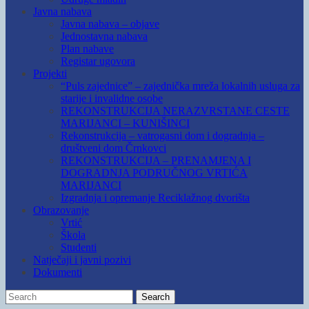
Javna nabava
Javna nabava – objave
Jednostavna nabava
Plan nabave
Registar ugovora
Projekti
“Puls zajednice” – zajednička mreža lokalnih usluga za
starije i invalidne osobe
REKONSTRUKCIJA NERAZVRSTANE CESTE
MARIJANCI – KUNIŠINCI
Rekonstrukcija – vatrogasni dom i dogradnja –
društveni dom Črnkovci
REKONSTRUKCIJA – PRENAMJENA I
DOGRADNJA PODRUČNOG VRTIĆA
MARIJANCI
Izgradnja i opremanje Reciklažnog dvorišta
Obrazovanje
Vrtić
Škola
Studenti
Natječaji i javni pozivi
Dokumenti
Search
Search
for: