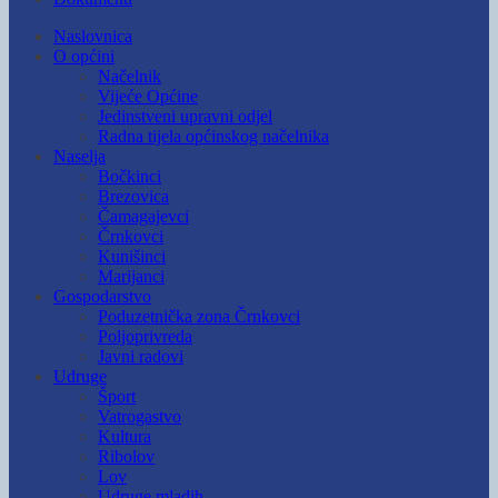
Naslovnica
O općini
Načelnik
Vijeće Općine
Jedinstveni upravni odjel
Radna tijela općinskog načelnika
Naselja
Bočkinci
Brezovica
Čamagajevci
Črnkovci
Kunišinci
Marijanci
Gospodarstvo
Poduzetnička zona Črnkovci
Poljoprivreda
Javni radovi
Udruge
Šport
Vatrogastvo
Kultura
Ribolov
Lov
Udruge mladih