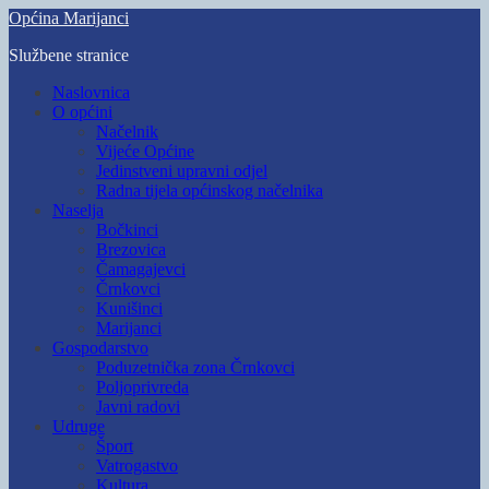
Skip
Općina Marijanci
to
Službene stranice
main
content
Toggle
Naslovnica
mobile
O općini
menu
Načelnik
Vijeće Općine
Jedinstveni upravni odjel
Radna tijela općinskog načelnika
Naselja
Bočkinci
Brezovica
Čamagajevci
Črnkovci
Kunišinci
Marijanci
Gospodarstvo
Poduzetnička zona Črnkovci
Poljoprivreda
Javni radovi
Udruge
Šport
Vatrogastvo
Kultura