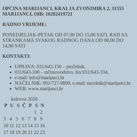
OPĆINA MARIJANCI, KRALJA ZVONIMIRA 2, 31555
MARIJANCI, OIB: 10282419721
RADNO VRIJEME:
PONEDJELJAK-PETAK OD 07,00 DO 15,00 SATI, RAD SA
STRANKAMA SVAKOG RADNOG DANA OD 08,00 DO
14,00 SATI
KONTAKTI:
UPRAVA: 031/643-150 – pročelnik,
031/643-100 – računovodstvo, fax:031/643-334,
e-mail: info@marijanci.hr
NAČELNIK: 091/727-9899, e-mail: nacelnik@marijanci.hr
WEB: www.marijanci.hr
kolovoz 2026
P
U
S
Č
P
S
N
1
2
3
4
5
6
7
8
9
10
11
12
13
14
15
16
17
18
19
20
21
22
23