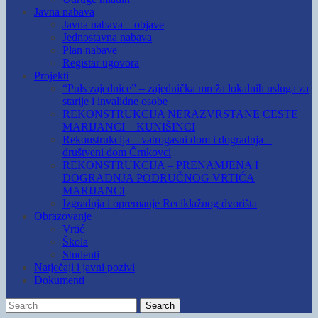
Javna nabava
Javna nabava – objave
Jednostavna nabava
Plan nabave
Registar ugovora
Projekti
“Puls zajednice” – zajednička mreža lokalnih usluga za
starije i invalidne osobe
REKONSTRUKCIJA NERAZVRSTANE CESTE
MARIJANCI – KUNIŠINCI
Rekonstrukcija – vatrogasni dom i dogradnja –
društveni dom Črnkovci
REKONSTRUKCIJA – PRENAMJENA I
DOGRADNJA PODRUČNOG VRTIĆA
MARIJANCI
Izgradnja i opremanje Reciklažnog dvorišta
Obrazovanje
Vrtić
Škola
Studenti
Natječaji i javni pozivi
Dokumenti
Search
Search
for: