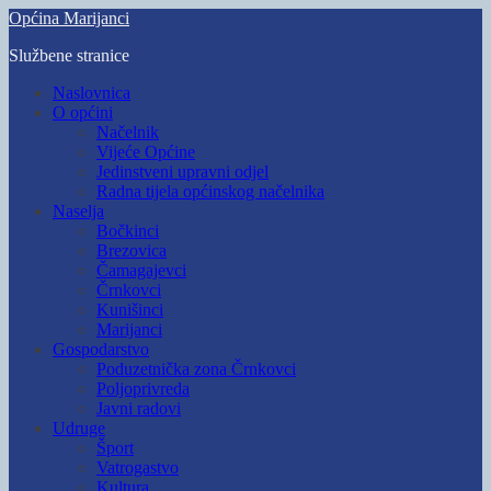
Skip
Općina Marijanci
to
Službene stranice
main
content
Toggle
Naslovnica
mobile
O općini
menu
Načelnik
Vijeće Općine
Jedinstveni upravni odjel
Radna tijela općinskog načelnika
Naselja
Bočkinci
Brezovica
Čamagajevci
Črnkovci
Kunišinci
Marijanci
Gospodarstvo
Poduzetnička zona Črnkovci
Poljoprivreda
Javni radovi
Udruge
Šport
Vatrogastvo
Kultura