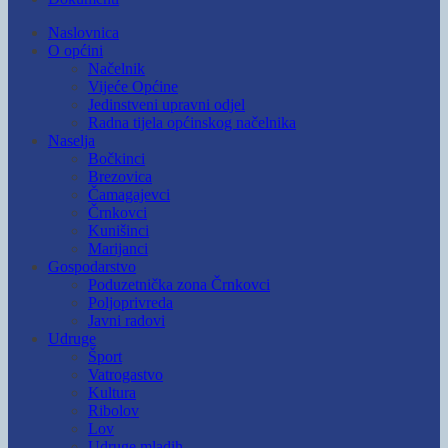
Naslovnica
O općini
Načelnik
Vijeće Općine
Jedinstveni upravni odjel
Radna tijela općinskog načelnika
Naselja
Bočkinci
Brezovica
Čamagajevci
Črnkovci
Kunišinci
Marijanci
Gospodarstvo
Poduzetnička zona Črnkovci
Poljoprivreda
Javni radovi
Udruge
Šport
Vatrogastvo
Kultura
Ribolov
Lov
Udruge mladih