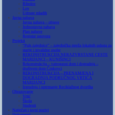
Ribolov
Lov
Udruge mladih
Javna nabava
Javna nabava – objave
Jednostavna nabava
Plan nabave
Registar ugovora
Projekti
“Puls zajednice” – zajednička mreža lokalnih usluga za
starije i invalidne osobe
REKONSTRUKCIJA NERAZVRSTANE CESTE
MARIJANCI – KUNIŠINCI
Rekonstrukcija – vatrogasni dom i dogradnja –
društveni dom Črnkovci
REKONSTRUKCIJA – PRENAMJENA I
DOGRADNJA PODRUČNOG VRTIĆA
MARIJANCI
Izgradnja i opremanje Reciklažnog dvorišta
Obrazovanje
Vrtić
Škola
Studenti
Natječaji i javni pozivi
Dokumenti