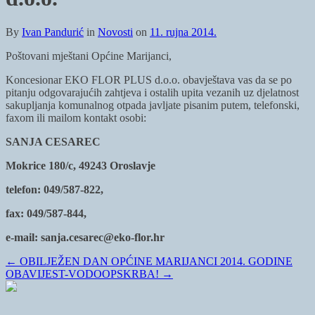
By
Ivan Pandurić
in
Novosti
on
11. rujna 2014.
Poštovani mještani Općine Marijanci,
Koncesionar EKO FLOR PLUS d.o.o. obavještava vas da se po
pitanju odgovarajućih zahtjeva i ostalih upita vezanih uz djelatnost
sakupljanja komunalnog otpada javljate pisanim putem, telefonski,
faxom ili mailom kontakt osobi:
SANJA CESAREC
Mokrice 180/c, 49243 Oroslavje
telefon: 049/587-822,
fax: 049/587-844,
e-mail: sanja.cesarec@eko-flor.hr
←
OBILJEŽEN DAN OPĆINE MARIJANCI 2014. GODINE
OBAVIJEST-VODOOPSKRBA!
→