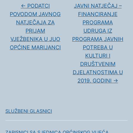
←
PODATCI
JAVNI NATJEČAJ –
POVODOM JAVNOG
FINANCIRANJE
NATJEČAJA ZA
PROGRAMA
PRIJAM
UDRUGA IZ
VJEŽBENIKA U JUO
PROGRAMA JAVNIH
OPĆINE MARIJANCI
POTREBA U
KULTURI I
DRUŠTVENIM
DJELATNOSTIMA U
2019. GODINI
→
SLUŽBENI GLASNICI
ZAPISNICI SA SJEDNICA OPĆINSKOG VIJEĆA