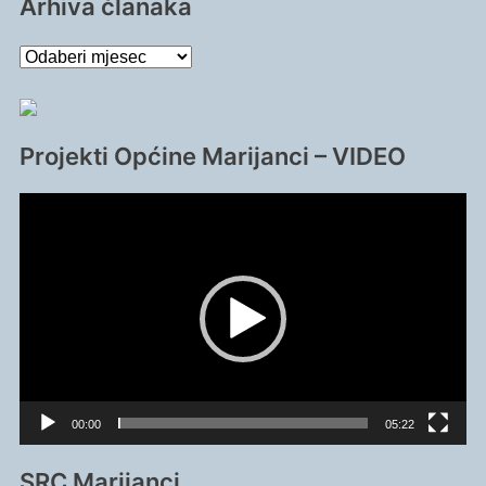
Arhiva članaka
Arhiva
članaka
Projekti Općine Marijanci – VIDEO
Reproduktor
videozapisa
00:00
05:22
SRC Marijanci