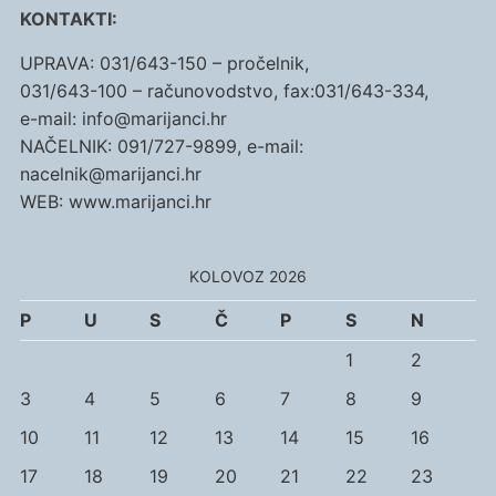
KONTAKTI:
UPRAVA: 031/643-150 – pročelnik,
031/643-100 – računovodstvo, fax:031/643-334,
e-mail: info@marijanci.hr
NAČELNIK: 091/727-9899, e-mail:
nacelnik@marijanci.hr
WEB: www.marijanci.hr
KOLOVOZ 2026
P
U
S
Č
P
S
N
1
2
3
4
5
6
7
8
9
10
11
12
13
14
15
16
17
18
19
20
21
22
23