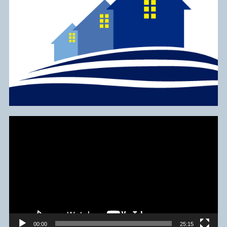
Reproduktor
videozapisa
00:00
25:15