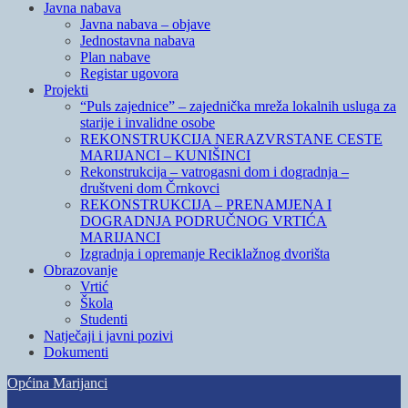
Javna nabava
Javna nabava – objave
Jednostavna nabava
Plan nabave
Registar ugovora
Projekti
“Puls zajednice” – zajednička mreža lokalnih usluga za
starije i invalidne osobe
REKONSTRUKCIJA NERAZVRSTANE CESTE
MARIJANCI – KUNIŠINCI
Rekonstrukcija – vatrogasni dom i dogradnja –
društveni dom Črnkovci
REKONSTRUKCIJA – PRENAMJENA I
DOGRADNJA PODRUČNOG VRTIĆA
MARIJANCI
Izgradnja i opremanje Reciklažnog dvorišta
Obrazovanje
Vrtić
Škola
Studenti
Natječaji i javni pozivi
Dokumenti
Skip
Općina Marijanci
to