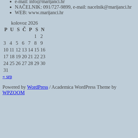
e-mail: info@marijanci.hr
NAČELNIK: 091/727-9899, e-mail: nacelnik@marijanci.hr
WEB: www.marijanci.hr
kolovoz 2026
P
U
S
Č
P
S
N
1
2
3
4
5
6
7
8
9
10
11
12
13
14
15
16
17
18
19
20
21
22
23
24
25
26
27
28
29
30
31
« srp
Powered by
WordPress
/ Academica WordPress Theme by
WPZOOM