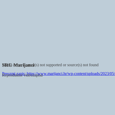
SRC Marijanci
Media error: Format(s) not supported or source(s) not found
Preuzmi zapis: https://www.marijanci.hr/wp-content/uploads/20
Reproduktor videozapisa
00:00