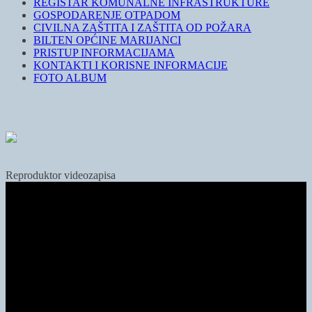
REGISTAR KOMUNALNE INFRASTRUKTURE
GOSPODARENJE OTPADOM
CIVILNA ZAŠTITA I ZAŠTITA OD POŽARA
BILTEN OPĆINE MARIJANCI
PRISTUP INFORMACIJAMA
KONTAKTI I KORISNE INFORMACIJE
FOTO ALBUM
Reproduktor videozapisa