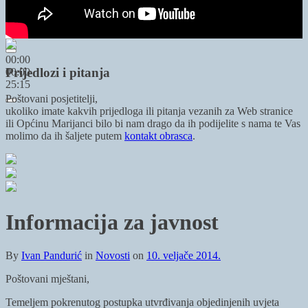
00:00
Prijedlozi i pitanja
00:00
25:15
Poštovani posjetitelji,
ukoliko imate kakvih prijedloga ili pitanja vezanih za Web stranice
ili Općinu Marijanci bilo bi nam drago da ih podijelite s nama te Vas
molimo da ih šaljete putem
kontakt obrasca
.
Informacija za javnost
By
Ivan Pandurić
in
Novosti
on
10. veljače 2014.
Poštovani mještani,
Temeljem pokrenutog postupka utvrđivanja objedinjenih uvjeta