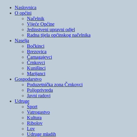
Naslovnica
O općini
Načelnik
Vijeće Općine
Jedinstveni upravni odjel
Radna tijela općinskog načelnika
Naselja
Bočkinci
Brezovica
Čamagajevci
Črnkovci
Kunišinci
Marijanci
Gospodarstvo
Poduzetnička zona Črnkovci
Poljoprivreda
Javni radovi
Udruge
Šport
Vatrogastvo
Kultura
Ribolov
Lov
Udruge mladih