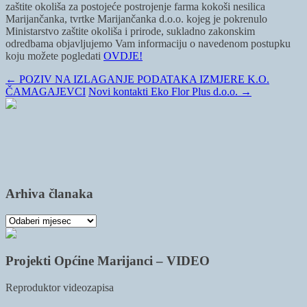
zaštite okoliša za postojeće postrojenje farma kokoši nesilica
Marijančanka, tvrtke Marijančanka d.o.o. kojeg je pokrenulo
Ministarstvo zaštite okoliša i prirode, sukladno zakonskim
odredbama objavljujemo Vam informaciju o navedenom postupku
koju možete pogledati
OVDJE!
←
POZIV NA IZLAGANJE PODATAKA IZMJERE K.O.
ČAMAGAJEVCI
Novi kontakti Eko Flor Plus d.o.o.
→
Arhiva članaka
Arhiva
članaka
Projekti Općine Marijanci – VIDEO
Reproduktor videozapisa