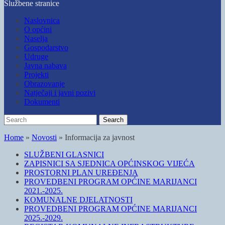
Službene stranice
main
content
Toggle
Naslovnica
mobile
O općini
menu
Naselja
Gospodarstvo
Udruge
Javna nabava
Projekti
Obrazovanje
Natječaji i javni pozivi
Dokumenti
Search
Search
for:
Home
»
Novosti
»
Informacija za javnost
SLUŽBENI GLASNICI
ZAPISNICI SA SJEDNICA OPĆINSKOG VIJEĆA
PROSTORNI PLAN UREĐENJA
PROVEDBENI PROGRAM OPĆINE MARIJANCI
2021.-2025.
KOMUNALNE DJELATNOSTI
PROVEDBENI PROGRAM OPĆINE MARIJANCI
2025.-2029.