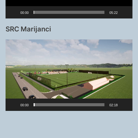
00:00
05:22
SRC Marijanci
Reproduktor
videozapisa
00:00
02:18