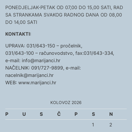
PONEDJELJAK-PETAK OD 07,00 DO 15,00 SATI, RAD
SA STRANKAMA SVAKOG RADNOG DANA OD 08,00
DO 14,00 SATI
KONTAKTI:
UPRAVA: 031/643-150 – pročelnik,
031/643-100 – računovodstvo, fax:031/643-334,
e-mail: info@marijanci.hr
NAČELNIK: 091/727-9899, e-mail:
nacelnik@marijanci.hr
WEB: www.marijanci.hr
KOLOVOZ 2026
P
U
S
Č
P
S
N
1
2