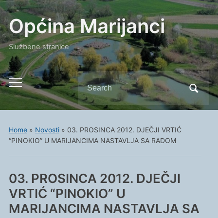
Općina Marijanci
Službene stranice
Search
Toggle
for:
mobile
menu
Home
»
Novosti
»
03. PROSINCA 2012. DJEČJI VRTIĆ
“PINOKIO” U MARIJANCIMA NASTAVLJA SA RADOM
03. PROSINCA 2012. DJEČJI
VRTIĆ “PINOKIO” U
MARIJANCIMA NASTAVLJA SA