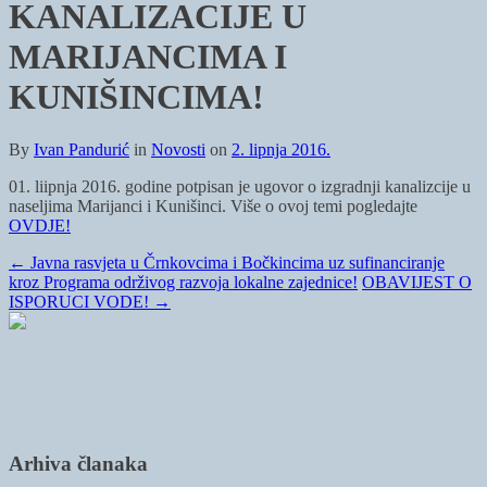
KANALIZACIJE U
MARIJANCIMA I
KUNIŠINCIMA!
By
Ivan Pandurić
in
Novosti
on
2. lipnja 2016.
01. liipnja 2016. godine potpisan je ugovor o izgradnji kanalizcije u
naseljima Marijanci i Kunišinci. Više o ovoj temi pogledajte
OVDJE!
←
Javna rasvjeta u Črnkovcima i Bočkincima uz sufinanciranje
kroz Programa održivog razvoja lokalne zajednice!
OBAVIJEST O
ISPORUCI VODE!
→
Arhiva članaka