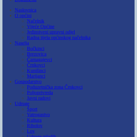
Naslovnica
O općini
Načelnik
Vijeće Općine
Jedinstveni upravni odjel
Radna tijela općinskog načelnika
Naselja
Bočkinci
Brezovica
Čamagajevci
Črnkovci
Kunišinci
Marijanci
Gospodarstvo
Poduzetnička zona Črnkovci
Poljoprivreda
Javni radovi
Udruge
Šport
Vatrogastvo
Kultura
Ribolov
Lov
Udruge mladih