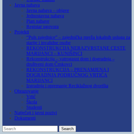
Javna nabava
Javna nabava – objave
Jednostavna nabava
Plan nabave
Registar ugovora
Projekti
“Puls zajednice” – zajednička mreža lokalnih usluga za
starije i invalidne osobe
REKONSTRUKCIJA NERAZVRSTANE CESTE
MARIJANCI – KUNIŠINCI
Rekonstrukcija – vatrogasni dom i dogradnja –
društveni dom Črnkovci
REKONSTRUKCIJA – PRENAMJENA I
DOGRADNJA PODRUČNOG VRTIĆA
MARIJANCI
Izgradnja i opremanje Reciklažnog dvorišta
Obrazovanje
Vrtić
Škola
Studenti
Natječaji i javni pozivi
Dokumenti
Search
Search
for: