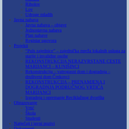
Ribolov
Lov
Udruge mladih
Javna nabava
Javna nabava – objave
Jednostavna nabava
Plan nabave
Registar ugovora
Projekti
“Puls zajednice” – zajednička mreža lokalnih usluga za
starije i invalidne osobe
REKONSTRUKCIJA NERAZVRSTANE CESTE
MARIJANCI – KUNIŠINCI
Rekonstrukcija – vatrogasni dom i dogradnja –
društveni dom Črnkovci
REKONSTRUKCIJA – PRENAMJENA I
DOGRADNJA PODRUČNOG VRTIĆA
MARIJANCI
Izgradnja i opremanje Reciklažnog dvorišta
Obrazovanje
Vrtić
Škola
Studenti
Natječaji i javni pozivi
Dokumenti