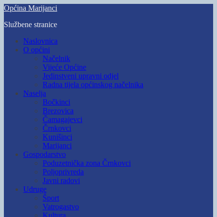
Skip
Općina Marijanci
to
Službene stranice
main
content
Toggle
Naslovnica
mobile
O općini
menu
Načelnik
Vijeće Općine
Jedinstveni upravni odjel
Radna tijela općinskog načelnika
Naselja
Bočkinci
Brezovica
Čamagajevci
Črnkovci
Kunišinci
Marijanci
Gospodarstvo
Poduzetnička zona Črnkovci
Poljoprivreda
Javni radovi
Udruge
Šport
Vatrogastvo
Kultura