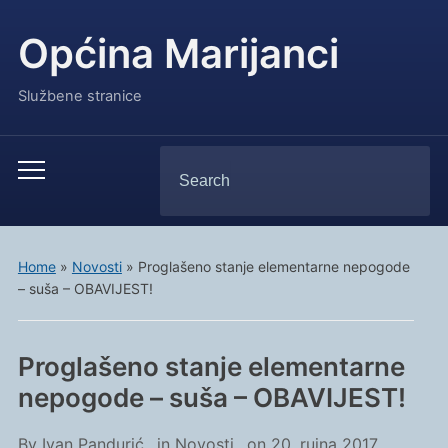
Općina Marijanci
Službene stranice
Search
Toggle
for:
mobile
menu
Home
»
Novosti
»
Proglašeno stanje elementarne nepogode
– suša – OBAVIJEST!
Proglašeno stanje elementarne
nepogode – suša – OBAVIJEST!
By
Ivan Pandurić
in
Novosti
on
20. rujna 2017.