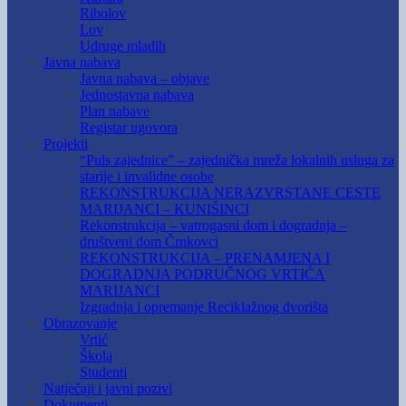
Ribolov
Lov
Udruge mladih
Javna nabava
Javna nabava – objave
Jednostavna nabava
Plan nabave
Registar ugovora
Projekti
“Puls zajednice” – zajednička mreža lokalnih usluga za
starije i invalidne osobe
REKONSTRUKCIJA NERAZVRSTANE CESTE
MARIJANCI – KUNIŠINCI
Rekonstrukcija – vatrogasni dom i dogradnja –
društveni dom Črnkovci
REKONSTRUKCIJA – PRENAMJENA I
DOGRADNJA PODRUČNOG VRTIĆA
MARIJANCI
Izgradnja i opremanje Reciklažnog dvorišta
Obrazovanje
Vrtić
Škola
Studenti
Natječaji i javni pozivi
Dokumenti