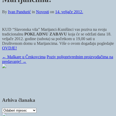
By
Ivan Pandurić
in
Novosti
on
14. veljače 2012.
KUD “Slavonska vila” Marijanci-Kunišinci vas poziva na svoju
tradicionalnu
POKLADNU ZABAVU
koja će se održati dana 18.
veljače 2012. godine (subota) sa početkom u 19,00 sati u
Društvenom domu u Marijancima. Više o ovom događaju pogledajte
OVDJE!
←
Maškare u Črnkovcima
Poziv poljoprivrednim proizvođačima na
predavanje!
→
Arhiva članaka
Arhiva
članaka