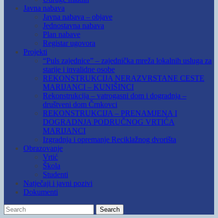
Javna nabava
Javna nabava – objave
Jednostavna nabava
Plan nabave
Registar ugovora
Projekti
“Puls zajednice” – zajednička mreža lokalnih usluga za
starije i invalidne osobe
REKONSTRUKCIJA NERAZVRSTANE CESTE
MARIJANCI – KUNIŠINCI
Rekonstrukcija – vatrogasni dom i dogradnja –
društveni dom Črnkovci
REKONSTRUKCIJA – PRENAMJENA I
DOGRADNJA PODRUČNOG VRTIĆA
MARIJANCI
Izgradnja i opremanje Reciklažnog dvorišta
Obrazovanje
Vrtić
Škola
Studenti
Natječaji i javni pozivi
Dokumenti
Search
Search
for: