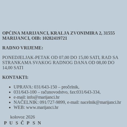
OPĆINA MARIJANCI, KRALJA ZVONIMIRA 2, 31555
MARIJANCI, OIB: 10282419721
RADNO VRIJEME:
PONEDJELJAK-PETAK OD 07,00 DO 15,00 SATI, RAD SA
STRANKAMA SVAKOG RADNOG DANA OD 08,00 DO
14,00 SATI
KONTAKTI:
UPRAVA: 031/643-150 – pročelnik,
031/643-100 – računovodstvo, fax:031/643-334,
e-mail: info@marijanci.hr
NAČELNIK: 091/727-9899, e-mail: nacelnik@marijanci.hr
WEB: www.marijanci.hr
kolovoz 2026
P
U
S
Č
P
S
N