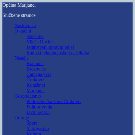
Skip
Općina Marijanci
to
Službene stranice
main
content
Toggle
Naslovnica
mobile
O općini
menu
Načelnik
Vijeće Općine
Jedinstveni upravni odjel
Radna tijela općinskog načelnika
Naselja
Bočkinci
Brezovica
Čamagajevci
Črnkovci
Kunišinci
Marijanci
Gospodarstvo
Poduzetnička zona Črnkovci
Poljoprivreda
Javni radovi
Udruge
Šport
Vatrogastvo
Kultura