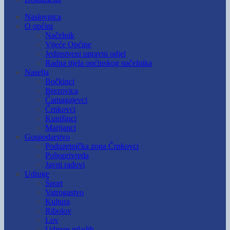
Naslovnica
O općini
Načelnik
Vijeće Općine
Jedinstveni upravni odjel
Radna tijela općinskog načelnika
Naselja
Bočkinci
Brezovica
Čamagajevci
Črnkovci
Kunišinci
Marijanci
Gospodarstvo
Poduzetnička zona Črnkovci
Poljoprivreda
Javni radovi
Udruge
Šport
Vatrogastvo
Kultura
Ribolov
Lov
Udruge mladih