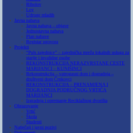
Ribolov
Lov
Udruge mladih
Javna nabava
Javna nabava – objave
Jednostavna nabava
Plan nabave
Registar ugovora
Projekti
“Puls zajednice” – zajednička mreža lokalnih usluga za
starije i invalidne osobe
REKONSTRUKCIJA NERAZVRSTANE CESTE
MARIJANCI – KUNIŠINCI
Rekonstrukcija – vatrogasni dom i dogradnja –
društveni dom Črnkovci
REKONSTRUKCIJA – PRENAMJENA I
DOGRADNJA PODRUČNOG VRTIĆA
MARIJANCI
Izgradnja i opremanje Reciklažnog dvorišta
Obrazovanje
Vrtić
Škola
Studenti
Natječaji i javni pozivi
Dokumenti