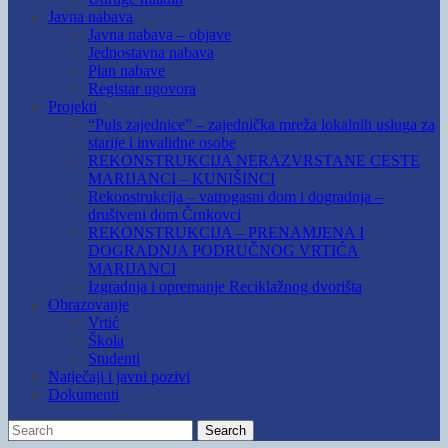
Javna nabava
Javna nabava – objave
Jednostavna nabava
Plan nabave
Registar ugovora
Projekti
“Puls zajednice” – zajednička mreža lokalnih usluga za
starije i invalidne osobe
REKONSTRUKCIJA NERAZVRSTANE CESTE
MARIJANCI – KUNIŠINCI
Rekonstrukcija – vatrogasni dom i dogradnja –
društveni dom Črnkovci
REKONSTRUKCIJA – PRENAMJENA I
DOGRADNJA PODRUČNOG VRTIĆA
MARIJANCI
Izgradnja i opremanje Reciklažnog dvorišta
Obrazovanje
Vrtić
Škola
Studenti
Natječaji i javni pozivi
Dokumenti
Search
Search
for: