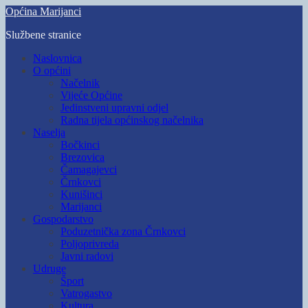
Skip
Općina Marijanci
to
Službene stranice
main
content
Toggle
Naslovnica
mobile
O općini
menu
Načelnik
Vijeće Općine
Jedinstveni upravni odjel
Radna tijela općinskog načelnika
Naselja
Bočkinci
Brezovica
Čamagajevci
Črnkovci
Kunišinci
Marijanci
Gospodarstvo
Poduzetnička zona Črnkovci
Poljoprivreda
Javni radovi
Udruge
Šport
Vatrogastvo
Kultura