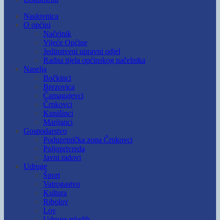
Naslovnica
O općini
Načelnik
Vijeće Općine
Jedinstveni upravni odjel
Radna tijela općinskog načelnika
Naselja
Bočkinci
Brezovica
Čamagajevci
Črnkovci
Kunišinci
Marijanci
Gospodarstvo
Poduzetnička zona Črnkovci
Poljoprivreda
Javni radovi
Udruge
Šport
Vatrogastvo
Kultura
Ribolov
Lov
Udruge mladih