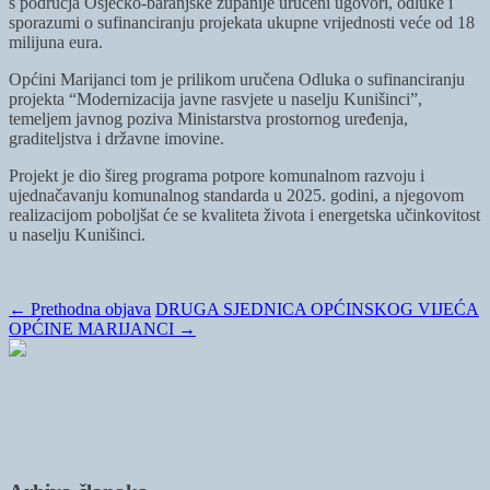
s područja Osječko-baranjske županije uručeni ugovori, odluke i
sporazumi o sufinanciranju projekata ukupne vrijednosti veće od 18
milijuna eura.
Općini Marijanci tom je prilikom uručena Odluka o sufinanciranju
projekta “Modernizacija javne rasvjete u naselju Kunišinci”,
temeljem javnog poziva Ministarstva prostornog uređenja,
graditeljstva i državne imovine.
Projekt je dio šireg programa potpore komunalnom razvoju i
ujednačavanju komunalnog standarda u 2025. godini, a njegovom
realizacijom poboljšat će se kvaliteta života i energetska učinkovitost
u naselju Kunišinci.
←
Prethodna objava
DRUGA SJEDNICA OPĆINSKOG VIJEĆA
OPĆINE MARIJANCI
→