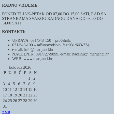
RADNO VRIJEME:
PONEDJELJAK-PETAK OD 07,00 DO 15,00 SATI, RAD SA
STRANKAMA SVAKOG RADNOG DANA OD 08,00 DO
14,00 SATI
KONTAKTI:
UPRAVA: 031/643-150 – pročelnik,
031/643-100 – računovodstvo, fax:031/643-334,
e-mail: info@marijanci.hr
NAČELNIK: 091/727-9899, e-mail: nacelnik@marijanci.hr
WEB: www.marijanci.hr
kolovoz 2026
P
U
S
Č
P
S
N
1
2
3
4
5
6
7
8
9
10
11
12
13
14
15
16
17
18
19
20
21
22
23
24
25
26
27
28
29
30
31
« srp