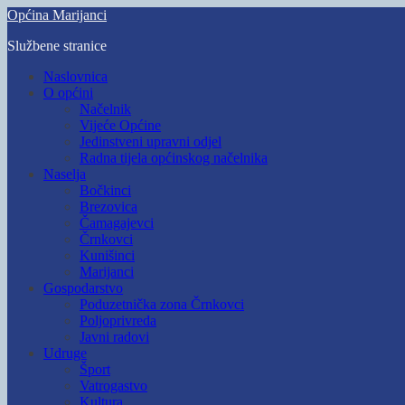
Skip
Općina Marijanci
to
Službene stranice
main
content
Toggle
Naslovnica
mobile
O općini
menu
Načelnik
Vijeće Općine
Jedinstveni upravni odjel
Radna tijela općinskog načelnika
Naselja
Bočkinci
Brezovica
Čamagajevci
Črnkovci
Kunišinci
Marijanci
Gospodarstvo
Poduzetnička zona Črnkovci
Poljoprivreda
Javni radovi
Udruge
Šport
Vatrogastvo
Kultura