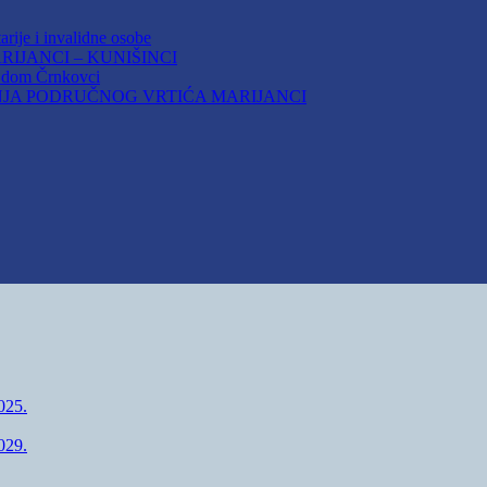
arije i invalidne osobe
IJANCI – KUNIŠINCI
i dom Črnkovci
JA PODRUČNOG VRTIĆA MARIJANCI
25.
29.