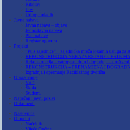
Ribolov
Lov
Udruge mladih
Javna nabava
Javna nabava – objave
Jednostavna nabava
Plan nabave
Registar ugovora
Projekti
“Puls zajednice” – zajednička mreža lokalnih usluga za st
REKONSTRUKCIJA NERAZVRSTANE CESTE MAR
Rekonstrukcija – vatrogasni dom i dogradnja – društven
REKONSTRUKCIJA – PRENAMJENA I DOGRADN
Izgradnja i opremanje Reciklažnog dvorišta
Obrazovanje
Vrtić
Škola
Studenti
Natječaji i javni pozivi
Dokumenti
Naslovnica
O općini
Načelnik
Vijeće Općine