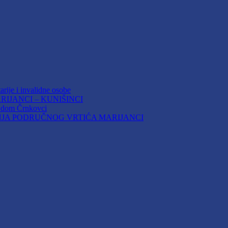
arije i invalidne osobe
IJANCI – KUNIŠINCI
i dom Črnkovci
JA PODRUČNOG VRTIĆA MARIJANCI