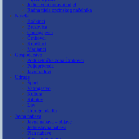
Jedinstveni upravni odjel
Radna tijela općinskog načelnika
Naselja
Bočkinci
Brezovica
Čamagajevci
Črnkovci
Kunišinci
Marijanci
Gospodarstvo
Poduzetnička zona Črnkovci
Poljoprivreda
Javni radovi
Udruge
Šport
Vatrogastvo
Kultura
Ribolov
Lov
Udruge mladih
Javna nabava
Javna nabava – objave
Jednostavna nabava
Plan nabave
Registar ugovora