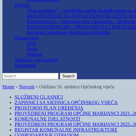
Projekti
“Puls zajednice” – zajednička mreža lokalnih usluga za st
REKONSTRUKCIJA NERAZVRSTANE CESTE MAR
Rekonstrukcija – vatrogasni dom i dogradnja – društven
REKONSTRUKCIJA – PRENAMJENA I DOGRADN
Izgradnja i opremanje Reciklažnog dvorišta
Obrazovanje
Vrtić
Škola
Studenti
Natječaji i javni pozivi
Dokumenti
Search
Search
for:
Home
»
Novosti
»
Održana 16. sjednica Općinskog vijeća
SLUŽBENI GLASNICI
ZAPISNICI SA SJEDNICA OPĆINSKOG VIJEĆA
PROSTORNI PLAN UREĐENJA
PROVEDBENI PROGRAM OPĆINE MARIJANCI 2021.-20
KOMUNALNE DJELATNOSTI
PROVEDBENI PROGRAM OPĆINE MARIJANCI 2025.-20
REGISTAR KOMUNALNE INFRASTRUKTURE
GOSPODARENJE OTPADOM