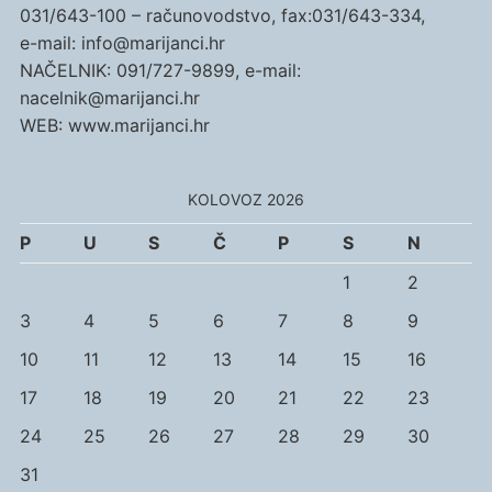
031/643-100 – računovodstvo, fax:031/643-334,
e-mail: info@marijanci.hr
NAČELNIK: 091/727-9899, e-mail:
nacelnik@marijanci.hr
WEB: www.marijanci.hr
KOLOVOZ 2026
P
U
S
Č
P
S
N
1
2
3
4
5
6
7
8
9
10
11
12
13
14
15
16
17
18
19
20
21
22
23
24
25
26
27
28
29
30
31