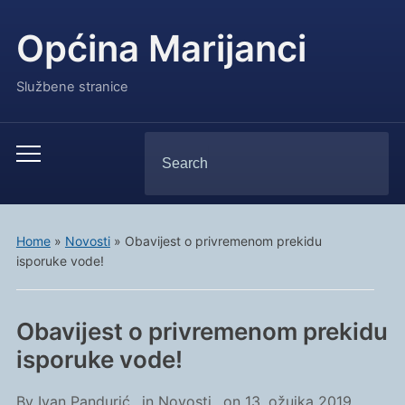
Općina Marijanci
Službene stranice
Search
Toggle
for:
mobile
menu
Home
»
Novosti
»
Obavijest o privremenom prekidu
isporuke vode!
Obavijest o privremenom prekidu
isporuke vode!
By
Ivan Pandurić
in
Novosti
on
13. ožujka 2019.