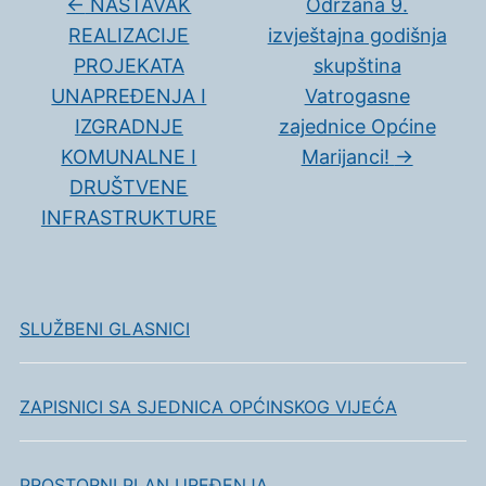
←
NASTAVAK
Održana 9.
REALIZACIJE
izvještajna godišnja
PROJEKATA
skupština
UNAPREĐENJA I
Vatrogasne
IZGRADNJE
zajednice Općine
KOMUNALNE I
Marijanci!
→
DRUŠTVENE
INFRASTRUKTURE
SLUŽBENI GLASNICI
ZAPISNICI SA SJEDNICA OPĆINSKOG VIJEĆA
PROSTORNI PLAN UREĐENJA