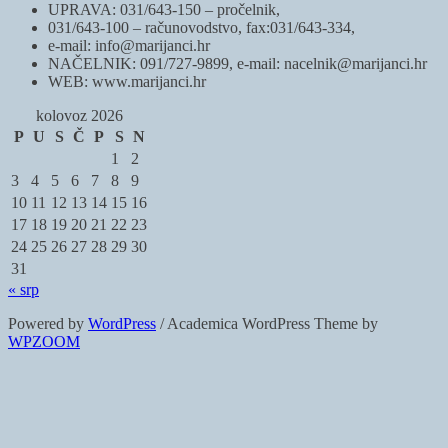
UPRAVA: 031/643-150 – pročelnik,
031/643-100 – računovodstvo, fax:031/643-334,
e-mail: info@marijanci.hr
NAČELNIK: 091/727-9899, e-mail: nacelnik@marijanci.hr
WEB: www.marijanci.hr
kolovoz 2026
P
U
S
Č
P
S
N
1
2
3
4
5
6
7
8
9
10
11
12
13
14
15
16
17
18
19
20
21
22
23
24
25
26
27
28
29
30
31
« srp
Powered by
WordPress
/ Academica WordPress Theme by
WPZOOM