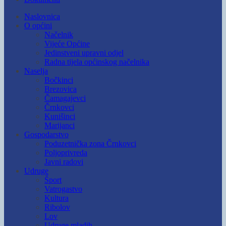
Naslovnica
O općini
Načelnik
Vijeće Općine
Jedinstveni upravni odjel
Radna tijela općinskog načelnika
Naselja
Bočkinci
Brezovica
Čamagajevci
Črnkovci
Kunišinci
Marijanci
Gospodarstvo
Poduzetnička zona Črnkovci
Poljoprivreda
Javni radovi
Udruge
Šport
Vatrogastvo
Kultura
Ribolov
Lov
Udruge mladih