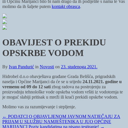
ili Općinu Marijanci bilo bi nam drago da ih podijelite s nama te Vas
molimo da ih šaljete putem
kontakt obrasca
.
OBAVIJEST O PREKIDU
OPSKRBE VODOM
By
Ivan Pandurić
in
Novosti
on
23. studenoga 2021.
Hidrobel d.o.o obavještava građane Grada Belišća, prigradskih
naselja i Općine Marijanci da će se u srijedu
24.11.2021. godine u
vremenu od 09 do 12 sati
zbog radova na postrojenju za
proizvodnju tehnološke vode opskrba vodom vršiti iz vodotornja te
je moguć slabiji pritisak u mreži ili kraći prekidi opskrbe vodom.
Molimo vas za razumijevanje i strpljenje.
←
PODATCI O OBJAVLJENOM JAVNOM NATJEČAJU ZA
PRIJAM U SLUŽBU NAMJEŠTENIKA U JUO OPĆINE
MARIJANCI
Poziv kandidatima na pisano testiranje!
→