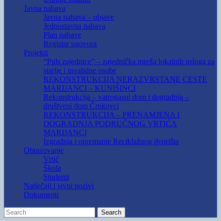
Javna nabava
Javna nabava – objave
Jednostavna nabava
Plan nabave
Registar ugovora
Projekti
“Puls zajednice” – zajednička mreža lokalnih usluga za
starije i invalidne osobe
REKONSTRUKCIJA NERAZVRSTANE CESTE
MARIJANCI – KUNIŠINCI
Rekonstrukcija – vatrogasni dom i dogradnja –
društveni dom Črnkovci
REKONSTRUKCIJA – PRENAMJENA I
DOGRADNJA PODRUČNOG VRTIĆA
MARIJANCI
Izgradnja i opremanje Reciklažnog dvorišta
Obrazovanje
Vrtić
Škola
Studenti
Natječaji i javni pozivi
Dokumenti
Search
Search
for: