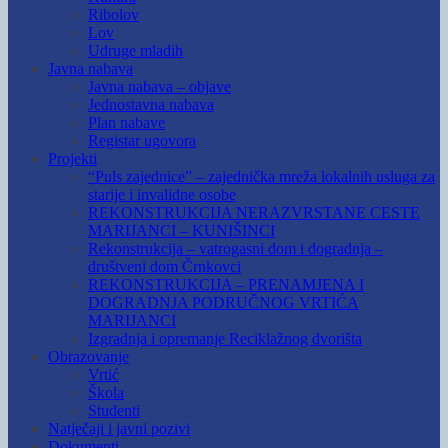
Ribolov
Lov
Udruge mladih
Javna nabava
Javna nabava – objave
Jednostavna nabava
Plan nabave
Registar ugovora
Projekti
“Puls zajednice” – zajednička mreža lokalnih usluga za
starije i invalidne osobe
REKONSTRUKCIJA NERAZVRSTANE CESTE
MARIJANCI – KUNIŠINCI
Rekonstrukcija – vatrogasni dom i dogradnja –
društveni dom Črnkovci
REKONSTRUKCIJA – PRENAMJENA I
DOGRADNJA PODRUČNOG VRTIĆA
MARIJANCI
Izgradnja i opremanje Reciklažnog dvorišta
Obrazovanje
Vrtić
Škola
Studenti
Natječaji i javni pozivi
Dokumenti