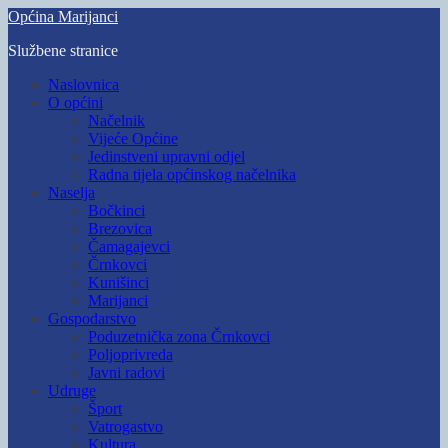
Skip
Općina Marijanci
to
Službene stranice
main
content
Toggle
Naslovnica
mobile
O općini
menu
Načelnik
Vijeće Općine
Jedinstveni upravni odjel
Radna tijela općinskog načelnika
Naselja
Bočkinci
Brezovica
Čamagajevci
Črnkovci
Kunišinci
Marijanci
Gospodarstvo
Poduzetnička zona Črnkovci
Poljoprivreda
Javni radovi
Udruge
Šport
Vatrogastvo
Kultura