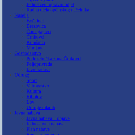
Jedinstveni upravni odjel
Radna tijela općinskog načelnika
Naselja
Bočkinci
Brezovica
Čamagajevci
Črnkovci
Kunišinci
Marijanci
Gospodarstvo
Poduzetnička zona Črnkovci
Poljoprivreda
Javni radovi
Udruge
Šport
Vatrogastvo
Kultura
Ribolov
Lov
Udruge mladih
Javna nabava
Javna nabava – objave
Jednostavna nabava
Plan nabave
Registar ugovora