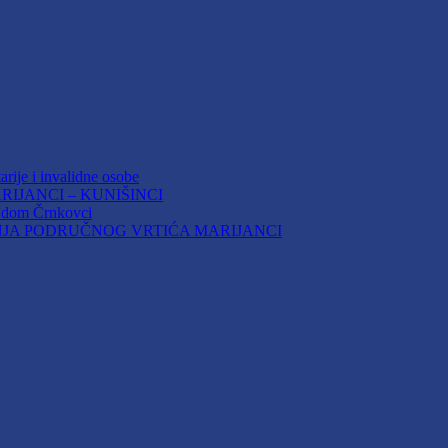
arije i invalidne osobe
IJANCI – KUNIŠINCI
i dom Črnkovci
JA PODRUČNOG VRTIĆA MARIJANCI