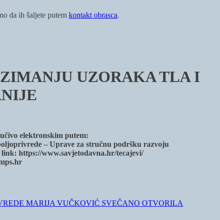
imo da ih šaljete putem
kontakt obrasca
.
UZIMANJU UZORAKA TLA I
NIJE
ljučivo elektronskim putem:
 poljoprivrede – Uprave za stručnu podršku razvoju
, link: https://www.savjetodavna.hr/tecajevi/
@mps.hr
IVREDE MARIJA VUČKOVIĆ SVEČANO OTVORILA