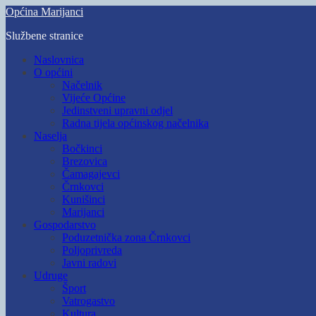
Skip
Općina Marijanci
to
Službene stranice
main
content
Toggle
Naslovnica
mobile
O općini
menu
Načelnik
Vijeće Općine
Jedinstveni upravni odjel
Radna tijela općinskog načelnika
Naselja
Bočkinci
Brezovica
Čamagajevci
Črnkovci
Kunišinci
Marijanci
Gospodarstvo
Poduzetnička zona Črnkovci
Poljoprivreda
Javni radovi
Udruge
Šport
Vatrogastvo
Kultura