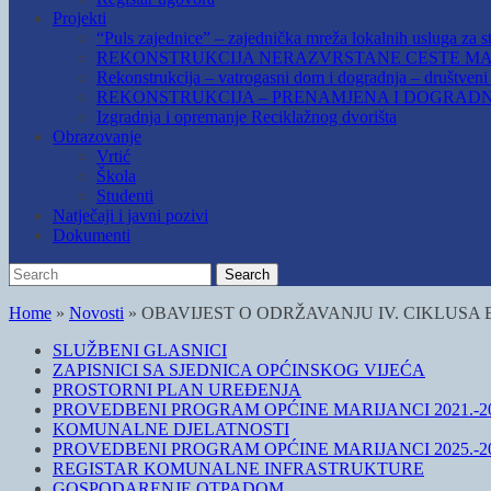
Projekti
“Puls zajednice” – zajednička mreža lokalnih usluga za st
REKONSTRUKCIJA NERAZVRSTANE CESTE MAR
Rekonstrukcija – vatrogasni dom i dogradnja – društven
REKONSTRUKCIJA – PRENAMJENA I DOGRADN
Izgradnja i opremanje Reciklažnog dvorišta
Obrazovanje
Vrtić
Škola
Studenti
Natječaji i javni pozivi
Dokumenti
Search
Search
for:
Home
»
Novosti
»
OBAVIJEST O ODRŽAVANJU IV. CIKLUSA
SLUŽBENI GLASNICI
ZAPISNICI SA SJEDNICA OPĆINSKOG VIJEĆA
PROSTORNI PLAN UREĐENJA
PROVEDBENI PROGRAM OPĆINE MARIJANCI 2021.-20
KOMUNALNE DJELATNOSTI
PROVEDBENI PROGRAM OPĆINE MARIJANCI 2025.-20
REGISTAR KOMUNALNE INFRASTRUKTURE
GOSPODARENJE OTPADOM