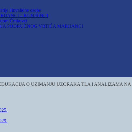
arije i invalidne osobe
IJANCI – KUNIŠINCI
i dom Črnkovci
JA PODRUČNOG VRTIĆA MARIJANCI
 EDUKACIJA O UZIMANJU UZORAKA TLA I ANALIZAMA N
25.
29.