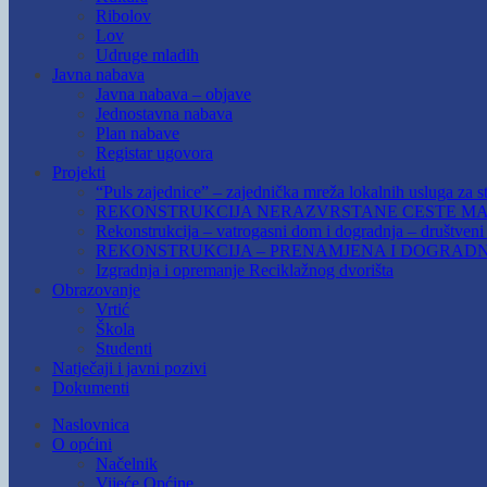
Ribolov
Lov
Udruge mladih
Javna nabava
Javna nabava – objave
Jednostavna nabava
Plan nabave
Registar ugovora
Projekti
“Puls zajednice” – zajednička mreža lokalnih usluga za st
REKONSTRUKCIJA NERAZVRSTANE CESTE MAR
Rekonstrukcija – vatrogasni dom i dogradnja – društven
REKONSTRUKCIJA – PRENAMJENA I DOGRADN
Izgradnja i opremanje Reciklažnog dvorišta
Obrazovanje
Vrtić
Škola
Studenti
Natječaji i javni pozivi
Dokumenti
Naslovnica
O općini
Načelnik
Vijeće Općine