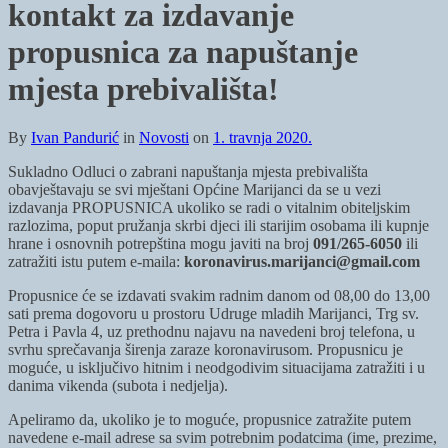
kontakt za izdavanje
propusnica za napuštanje
mjesta prebivališta!
By
Ivan Pandurić
in
Novosti
on
1. travnja 2020.
Sukladno Odluci o zabrani napuštanja mjesta prebivališta
obavještavaju se svi mještani Općine Marijanci da se u vezi
izdavanja PROPUSNICA ukoliko se radi o vitalnim obiteljskim
razlozima, poput pružanja skrbi djeci ili starijim osobama ili kupnje
hrane i osnovnih potrepština mogu javiti na broj
091/265-6050
ili
zatražiti istu putem e-maila:
koronavirus.marijanci@gmail.com
Propusnice će se izdavati svakim radnim danom od 08,00 do 13,00
sati prema dogovoru u prostoru Udruge mladih Marijanci, Trg sv.
Petra i Pavla 4, uz prethodnu najavu na navedeni broj telefona, u
svrhu sprečavanja širenja zaraze koronavirusom. Propusnicu je
moguće, u isključivo hitnim i neodgodivim situacijama zatražiti i u
danima vikenda (subota i nedjelja).
Apeliramo da, ukoliko je to moguće, propusnice zatražite putem
navedene e-mail adrese sa svim potrebnim podatcima (ime, prezime,