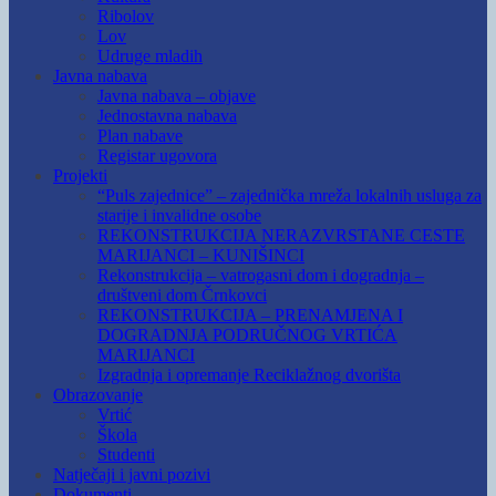
Ribolov
Lov
Udruge mladih
Javna nabava
Javna nabava – objave
Jednostavna nabava
Plan nabave
Registar ugovora
Projekti
“Puls zajednice” – zajednička mreža lokalnih usluga za
starije i invalidne osobe
REKONSTRUKCIJA NERAZVRSTANE CESTE
MARIJANCI – KUNIŠINCI
Rekonstrukcija – vatrogasni dom i dogradnja –
društveni dom Črnkovci
REKONSTRUKCIJA – PRENAMJENA I
DOGRADNJA PODRUČNOG VRTIĆA
MARIJANCI
Izgradnja i opremanje Reciklažnog dvorišta
Obrazovanje
Vrtić
Škola
Studenti
Natječaji i javni pozivi
Dokumenti