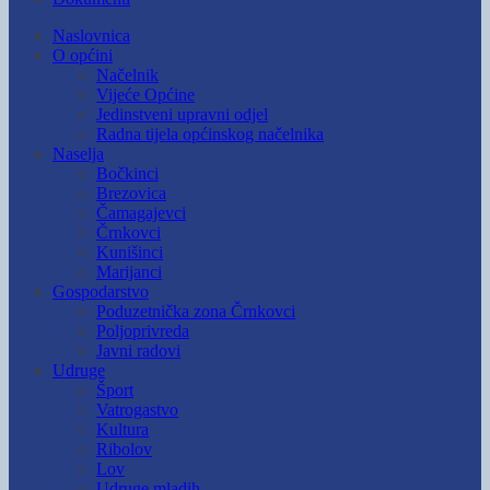
Naslovnica
O općini
Načelnik
Vijeće Općine
Jedinstveni upravni odjel
Radna tijela općinskog načelnika
Naselja
Bočkinci
Brezovica
Čamagajevci
Črnkovci
Kunišinci
Marijanci
Gospodarstvo
Poduzetnička zona Črnkovci
Poljoprivreda
Javni radovi
Udruge
Šport
Vatrogastvo
Kultura
Ribolov
Lov
Udruge mladih