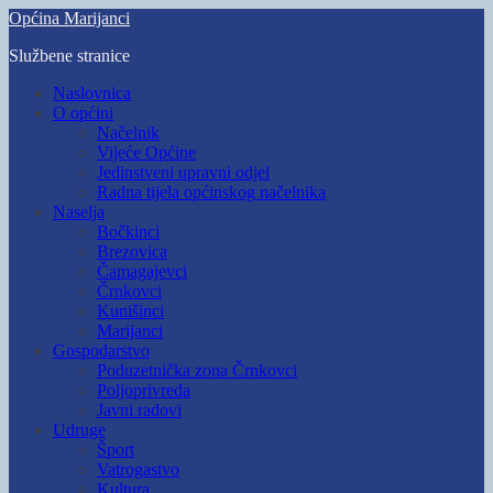
Skip
Općina Marijanci
to
Službene stranice
main
content
Toggle
Naslovnica
mobile
O općini
menu
Načelnik
Vijeće Općine
Jedinstveni upravni odjel
Radna tijela općinskog načelnika
Naselja
Bočkinci
Brezovica
Čamagajevci
Črnkovci
Kunišinci
Marijanci
Gospodarstvo
Poduzetnička zona Črnkovci
Poljoprivreda
Javni radovi
Udruge
Šport
Vatrogastvo
Kultura