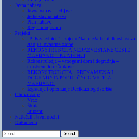
Javna nabava
Javna nabava – objave
Jednostavna nabava
Plan nabave
Registar ugovora
Projekti
“Puls zajednice” – zajednička mreža lokalnih usluga za
starije i invalidne osobe
REKONSTRUKCIJA NERAZVRSTANE CESTE
MARIJANCI – KUNIŠINCI
Rekonstrukcija – vatrogasni dom i dogradnja –
društveni dom Črnkovci
REKONSTRUKCIJA – PRENAMJENA I
DOGRADNJA PODRUČNOG VRTIĆA
MARIJANCI
Izgradnja i opremanje Reciklažnog dvorišta
Obrazovanje
Vrtić
Škola
Studenti
Natječaji i javni pozivi
Dokumenti
Search
Search
for: