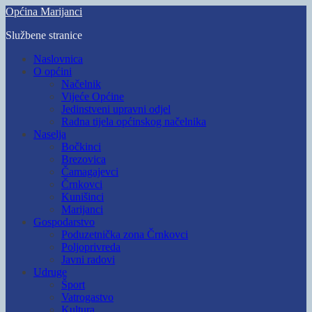
Skip
Općina Marijanci
to
Službene stranice
main
content
Toggle
Naslovnica
mobile
O općini
menu
Načelnik
Vijeće Općine
Jedinstveni upravni odjel
Radna tijela općinskog načelnika
Naselja
Bočkinci
Brezovica
Čamagajevci
Črnkovci
Kunišinci
Marijanci
Gospodarstvo
Poduzetnička zona Črnkovci
Poljoprivreda
Javni radovi
Udruge
Šport
Vatrogastvo
Kultura