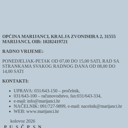
OPĆINA MARIJANCI, KRALJA ZVONIMIRA 2, 31555
MARIJANCI, OIB: 10282419721
RADNO VRIJEME:
PONEDJELJAK-PETAK OD 07,00 DO 15,00 SATI, RAD SA
STRANKAMA SVAKOG RADNOG DANA OD 08,00 DO
14,00 SATI
KONTAKTI:
UPRAVA: 031/643-150 – pročelnik,
031/643-100 – računovodstvo, fax:031/643-334,
e-mail: info@marijanci.hr
NAČELNIK: 091/727-9899, e-mail: nacelnik@marijanci.hr
WEB: www.marijanci.hr
kolovoz 2026
P
U
S
Č
P
S
N