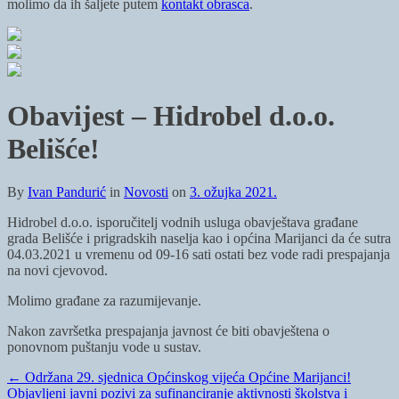
molimo da ih šaljete putem
kontakt obrasca
.
Obavijest – Hidrobel d.o.o.
Belišće!
By
Ivan Pandurić
in
Novosti
on
3. ožujka 2021.
Hidrobel d.o.o. isporučitelj vodnih usluga obavještava građane
grada Belišće i prigradskih naselja kao i općina Marijanci da će sutra
04.03.2021 u vremenu od 09-16 sati ostati bez vode radi prespajanja
na novi cjevovod.
Molimo građane za razumijevanje.
Nakon završetka prespajanja javnost će biti obavještena o
ponovnom puštanju vode u sustav.
←
Održana 29. sjednica Općinskog vijeća Općine Marijanci!
Objavljeni javni pozivi za sufinanciranje aktivnosti školstva i