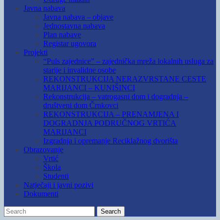
Javna nabava
Javna nabava – objave
Jednostavna nabava
Plan nabave
Registar ugovora
Projekti
“Puls zajednice” – zajednička mreža lokalnih usluga za
starije i invalidne osobe
REKONSTRUKCIJA NERAZVRSTANE CESTE
MARIJANCI – KUNIŠINCI
Rekonstrukcija – vatrogasni dom i dogradnja –
društveni dom Črnkovci
REKONSTRUKCIJA – PRENAMJENA I
DOGRADNJA PODRUČNOG VRTIĆA
MARIJANCI
Izgradnja i opremanje Reciklažnog dvorišta
Obrazovanje
Vrtić
Škola
Studenti
Natječaji i javni pozivi
Dokumenti
Search
Search
for: