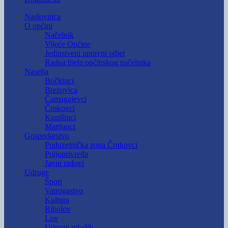
Naslovnica
O općini
Načelnik
Vijeće Općine
Jedinstveni upravni odjel
Radna tijela općinskog načelnika
Naselja
Bočkinci
Brezovica
Čamagajevci
Črnkovci
Kunišinci
Marijanci
Gospodarstvo
Poduzetnička zona Črnkovci
Poljoprivreda
Javni radovi
Udruge
Šport
Vatrogastvo
Kultura
Ribolov
Lov
Udruge mladih