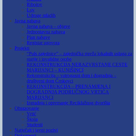
Ribolov
Lov
Udruge mladih
Javna nabava
Javna nabava – objave
Jednostavna nabava
Plan nabave
Registar ugovora
Projekti
“Puls zajednice” – zajednička mreža lokalnih usluga za
starije i invalidne osobe
REKONSTRUKCIJA NERAZVRSTANE CESTE
MARIJANCI – KUNIŠINCI
Rekonstrukcija – vatrogasni dom i dogradnja –
društveni dom Črnkovci
REKONSTRUKCIJA – PRENAMJENA I
DOGRADNJA PODRUČNOG VRTIĆA
MARIJANCI
Izgradnja i opremanje Reciklažnog dvorišta
Obrazovanje
Vrtić
Škola
Studenti
Natječaji i javni pozivi
Dokumenti