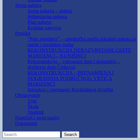
Javna nabava
Javna nabava – objave
Jednostavna nabava
Plan nabave
Registar ugovora
Projekti
“Puls zajednice” – zajednička mreža lokalnih usluga za
starije i invalidne osobe
REKONSTRUKCIJA NERAZVRSTANE CESTE
MARIJANCI – KUNIŠINCI
Rekonstrukcija – vatrogasni dom i dogradnja –
društveni dom Črnkovci
REKONSTRUKCIJA – PRENAMJENA I
DOGRADNJA PODRUČNOG VRTIĆA
MARIJANCI
Izgradnja i opremanje Reciklažnog dvorišta
Obrazovanje
Vrtić
Škola
Studenti
Natječaji i javni pozivi
Dokumenti
Search
Search
for: