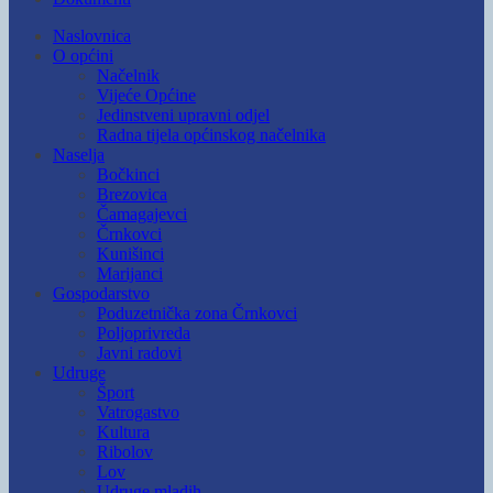
Naslovnica
O općini
Načelnik
Vijeće Općine
Jedinstveni upravni odjel
Radna tijela općinskog načelnika
Naselja
Bočkinci
Brezovica
Čamagajevci
Črnkovci
Kunišinci
Marijanci
Gospodarstvo
Poduzetnička zona Črnkovci
Poljoprivreda
Javni radovi
Udruge
Šport
Vatrogastvo
Kultura
Ribolov
Lov
Udruge mladih