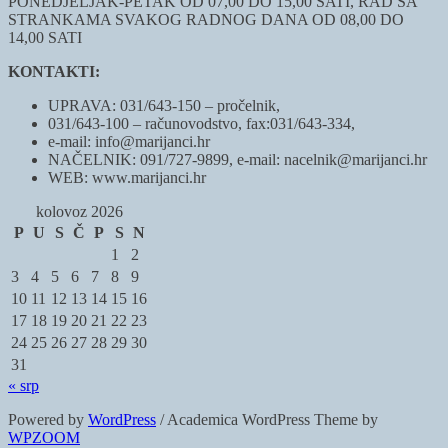
PONEDJELJAK-PETAK OD 07,00 DO 15,00 SATI, RAD SA
STRANKAMA SVAKOG RADNOG DANA OD 08,00 DO
14,00 SATI
KONTAKTI:
UPRAVA: 031/643-150 – pročelnik,
031/643-100 – računovodstvo, fax:031/643-334,
e-mail: info@marijanci.hr
NAČELNIK: 091/727-9899, e-mail: nacelnik@marijanci.hr
WEB: www.marijanci.hr
kolovoz 2026
P
U
S
Č
P
S
N
1
2
3
4
5
6
7
8
9
10
11
12
13
14
15
16
17
18
19
20
21
22
23
24
25
26
27
28
29
30
31
« srp
Powered by
WordPress
/ Academica WordPress Theme by
WPZOOM