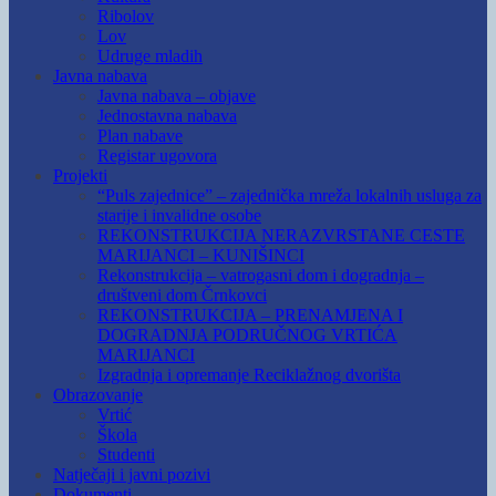
Ribolov
Lov
Udruge mladih
Javna nabava
Javna nabava – objave
Jednostavna nabava
Plan nabave
Registar ugovora
Projekti
“Puls zajednice” – zajednička mreža lokalnih usluga za
starije i invalidne osobe
REKONSTRUKCIJA NERAZVRSTANE CESTE
MARIJANCI – KUNIŠINCI
Rekonstrukcija – vatrogasni dom i dogradnja –
društveni dom Črnkovci
REKONSTRUKCIJA – PRENAMJENA I
DOGRADNJA PODRUČNOG VRTIĆA
MARIJANCI
Izgradnja i opremanje Reciklažnog dvorišta
Obrazovanje
Vrtić
Škola
Studenti
Natječaji i javni pozivi
Dokumenti