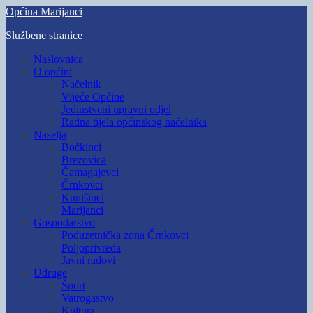
Skip
Općina Marijanci
to
Službene stranice
main
content
Toggle
Naslovnica
mobile
O općini
menu
Načelnik
Vijeće Općine
Jedinstveni upravni odjel
Radna tijela općinskog načelnika
Naselja
Bočkinci
Brezovica
Čamagajevci
Črnkovci
Kunišinci
Marijanci
Gospodarstvo
Poduzetnička zona Črnkovci
Poljoprivreda
Javni radovi
Udruge
Šport
Vatrogastvo
Kultura