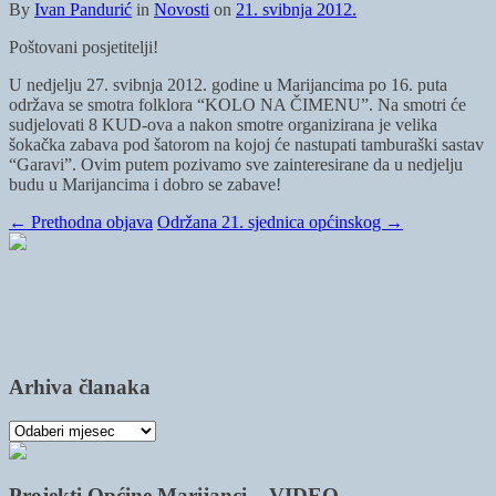
By
Ivan Pandurić
in
Novosti
on
21. svibnja 2012.
Poštovani posjetitelji!
U nedjelju 27. svibnja 2012. godine u Marijancima po 16. puta
održava se smotra folklora “KOLO NA ČIMENU”. Na smotri će
sudjelovati 8 KUD-ova a nakon smotre organizirana je velika
šokačka zabava pod šatorom na kojoj će nastupati tamburaški sastav
“Garavi”. Ovim putem pozivamo sve zainteresirane da u nedjelju
budu u Marijancima i dobro se zabave!
←
Prethodna objava
Održana 21. sjednica općinskog
→
Arhiva članaka
Arhiva
članaka
Projekti Općine Marijanci – VIDEO