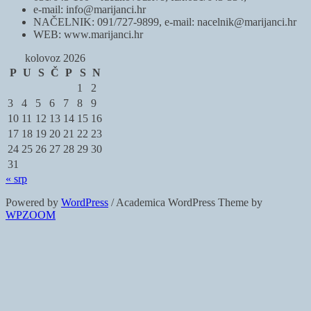
e-mail: info@marijanci.hr
NAČELNIK: 091/727-9899, e-mail: nacelnik@marijanci.hr
WEB: www.marijanci.hr
kolovoz 2026
P
U
S
Č
P
S
N
1
2
3
4
5
6
7
8
9
10
11
12
13
14
15
16
17
18
19
20
21
22
23
24
25
26
27
28
29
30
31
« srp
Powered by
WordPress
/ Academica WordPress Theme by
WPZOOM