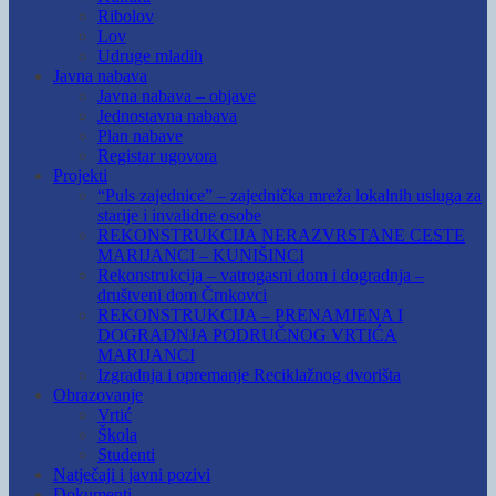
Ribolov
Lov
Udruge mladih
Javna nabava
Javna nabava – objave
Jednostavna nabava
Plan nabave
Registar ugovora
Projekti
“Puls zajednice” – zajednička mreža lokalnih usluga za
starije i invalidne osobe
REKONSTRUKCIJA NERAZVRSTANE CESTE
MARIJANCI – KUNIŠINCI
Rekonstrukcija – vatrogasni dom i dogradnja –
društveni dom Črnkovci
REKONSTRUKCIJA – PRENAMJENA I
DOGRADNJA PODRUČNOG VRTIĆA
MARIJANCI
Izgradnja i opremanje Reciklažnog dvorišta
Obrazovanje
Vrtić
Škola
Studenti
Natječaji i javni pozivi
Dokumenti