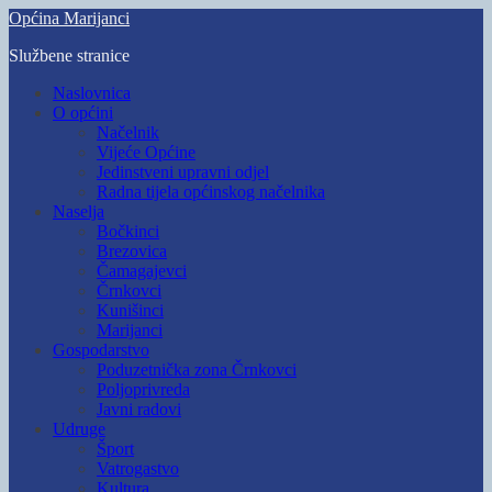
Skip
Općina Marijanci
to
Službene stranice
main
content
Toggle
Naslovnica
mobile
O općini
menu
Načelnik
Vijeće Općine
Jedinstveni upravni odjel
Radna tijela općinskog načelnika
Naselja
Bočkinci
Brezovica
Čamagajevci
Črnkovci
Kunišinci
Marijanci
Gospodarstvo
Poduzetnička zona Črnkovci
Poljoprivreda
Javni radovi
Udruge
Šport
Vatrogastvo
Kultura