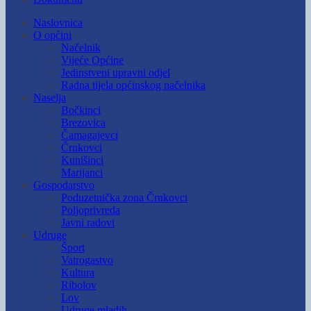
Naslovnica
O općini
Načelnik
Vijeće Općine
Jedinstveni upravni odjel
Radna tijela općinskog načelnika
Naselja
Bočkinci
Brezovica
Čamagajevci
Črnkovci
Kunišinci
Marijanci
Gospodarstvo
Poduzetnička zona Črnkovci
Poljoprivreda
Javni radovi
Udruge
Šport
Vatrogastvo
Kultura
Ribolov
Lov
Udruge mladih