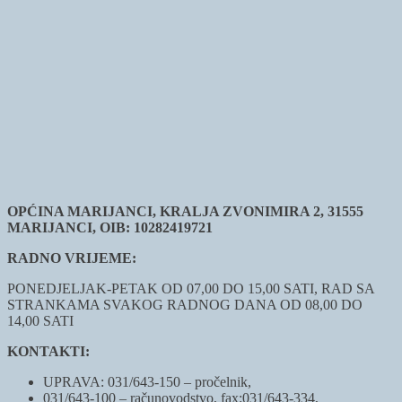
OPĆINA MARIJANCI, KRALJA ZVONIMIRA 2, 31555
MARIJANCI, OIB: 10282419721
RADNO VRIJEME:
PONEDJELJAK-PETAK OD 07,00 DO 15,00 SATI, RAD SA
STRANKAMA SVAKOG RADNOG DANA OD 08,00 DO
14,00 SATI
KONTAKTI:
UPRAVA: 031/643-150 – pročelnik,
031/643-100 – računovodstvo, fax:031/643-334,