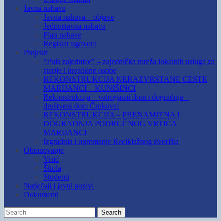
Javna nabava
Javna nabava – objave
Jednostavna nabava
Plan nabave
Registar ugovora
Projekti
“Puls zajednice” – zajednička mreža lokalnih usluga za
starije i invalidne osobe
REKONSTRUKCIJA NERAZVRSTANE CESTE
MARIJANCI – KUNIŠINCI
Rekonstrukcija – vatrogasni dom i dogradnja –
društveni dom Črnkovci
REKONSTRUKCIJA – PRENAMJENA I
DOGRADNJA PODRUČNOG VRTIĆA
MARIJANCI
Izgradnja i opremanje Reciklažnog dvorišta
Obrazovanje
Vrtić
Škola
Studenti
Natječaji i javni pozivi
Dokumenti
Search
Search
for: