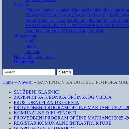
Projekti
“Puls zajednice” – zajednička mreža lokalnih usluga za st
REKONSTRUKCIJA NERAZVRSTANE CESTE MAR
Rekonstrukcija – vatrogasni dom i dogradnja – društven
REKONSTRUKCIJA – PRENAMJENA I DOGRADN
Izgradnja i opremanje Reciklažnog dvorišta
Obrazovanje
Vrtić
Škola
Studenti
Natječaji i javni pozivi
Dokumenti
Search
Search
for:
Home
»
Novosti
»
JAVNI POZIV ZA DODJELU POTPORA MALE
SLUŽBENI GLASNICI
ZAPISNICI SA SJEDNICA OPĆINSKOG VIJEĆA
PROSTORNI PLAN UREĐENJA
PROVEDBENI PROGRAM OPĆINE MARIJANCI 2021.-20
KOMUNALNE DJELATNOSTI
PROVEDBENI PROGRAM OPĆINE MARIJANCI 2025.-20
REGISTAR KOMUNALNE INFRASTRUKTURE
GOSPODARENJE OTPADOM