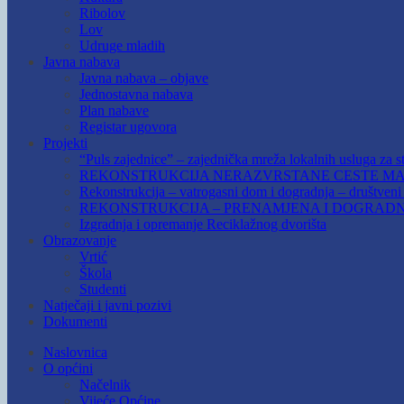
Ribolov
Lov
Udruge mladih
Javna nabava
Javna nabava – objave
Jednostavna nabava
Plan nabave
Registar ugovora
Projekti
“Puls zajednice” – zajednička mreža lokalnih usluga za st
REKONSTRUKCIJA NERAZVRSTANE CESTE MAR
Rekonstrukcija – vatrogasni dom i dogradnja – društven
REKONSTRUKCIJA – PRENAMJENA I DOGRADN
Izgradnja i opremanje Reciklažnog dvorišta
Obrazovanje
Vrtić
Škola
Studenti
Natječaji i javni pozivi
Dokumenti
Naslovnica
O općini
Načelnik
Vijeće Općine