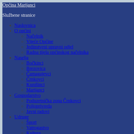
Skip
Općina Marijanci
to
Službene stranice
main
content
Toggle
Naslovnica
mobile
O općini
menu
Načelnik
Vijeće Općine
Jedinstveni upravni odjel
Radna tijela općinskog načelnika
Naselja
Bočkinci
Brezovica
Čamagajevci
Črnkovci
Kunišinci
Marijanci
Gospodarstvo
Poduzetnička zona Črnkovci
Poljoprivreda
Javni radovi
Udruge
Šport
Vatrogastvo
Kultura