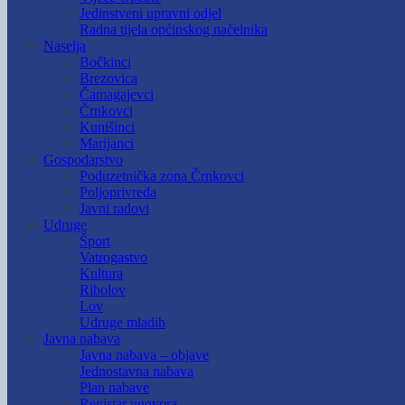
Jedinstveni upravni odjel
Radna tijela općinskog načelnika
Naselja
Bočkinci
Brezovica
Čamagajevci
Črnkovci
Kunišinci
Marijanci
Gospodarstvo
Poduzetnička zona Črnkovci
Poljoprivreda
Javni radovi
Udruge
Šport
Vatrogastvo
Kultura
Ribolov
Lov
Udruge mladih
Javna nabava
Javna nabava – objave
Jednostavna nabava
Plan nabave
Registar ugovora