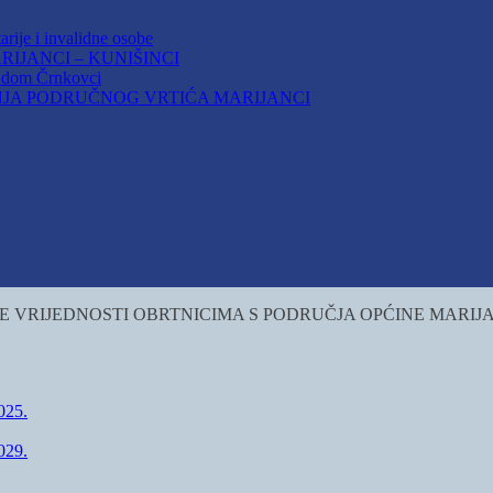
arije i invalidne osobe
IJANCI – KUNIŠINCI
i dom Črnkovci
JA PODRUČNOG VRTIĆA MARIJANCI
 VRIJEDNOSTI OBRTNICIMA S PODRUČJA OPĆINE MARIJAN
25.
29.