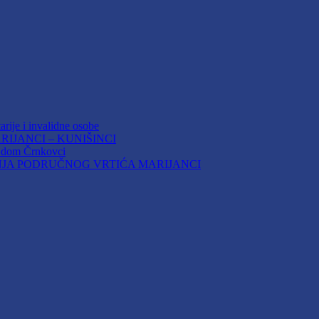
arije i invalidne osobe
IJANCI – KUNIŠINCI
i dom Črnkovci
JA PODRUČNOG VRTIĆA MARIJANCI