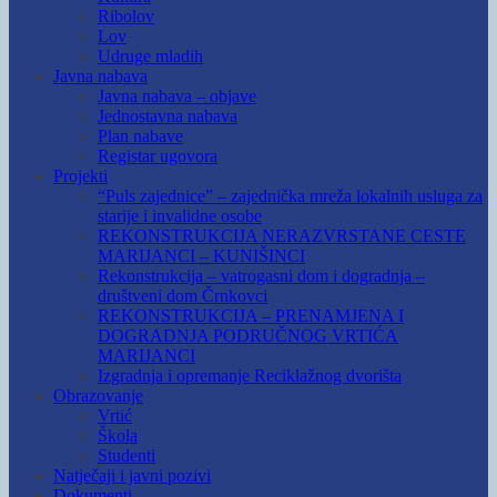
Ribolov
Lov
Udruge mladih
Javna nabava
Javna nabava – objave
Jednostavna nabava
Plan nabave
Registar ugovora
Projekti
“Puls zajednice” – zajednička mreža lokalnih usluga za
starije i invalidne osobe
REKONSTRUKCIJA NERAZVRSTANE CESTE
MARIJANCI – KUNIŠINCI
Rekonstrukcija – vatrogasni dom i dogradnja –
društveni dom Črnkovci
REKONSTRUKCIJA – PRENAMJENA I
DOGRADNJA PODRUČNOG VRTIĆA
MARIJANCI
Izgradnja i opremanje Reciklažnog dvorišta
Obrazovanje
Vrtić
Škola
Studenti
Natječaji i javni pozivi
Dokumenti