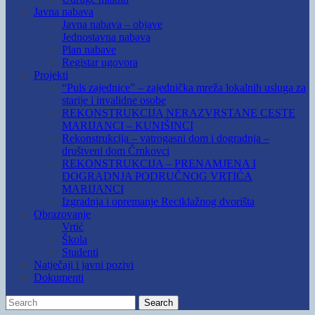
Javna nabava
Javna nabava – objave
Jednostavna nabava
Plan nabave
Registar ugovora
Projekti
“Puls zajednice” – zajednička mreža lokalnih usluga za
starije i invalidne osobe
REKONSTRUKCIJA NERAZVRSTANE CESTE
MARIJANCI – KUNIŠINCI
Rekonstrukcija – vatrogasni dom i dogradnja –
društveni dom Črnkovci
REKONSTRUKCIJA – PRENAMJENA I
DOGRADNJA PODRUČNOG VRTIĆA
MARIJANCI
Izgradnja i opremanje Reciklažnog dvorišta
Obrazovanje
Vrtić
Škola
Studenti
Natječaji i javni pozivi
Dokumenti
Search
Search
for: