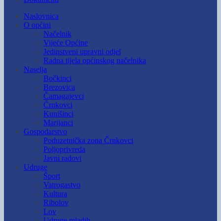
Naslovnica
O općini
Načelnik
Vijeće Općine
Jedinstveni upravni odjel
Radna tijela općinskog načelnika
Naselja
Bočkinci
Brezovica
Čamagajevci
Črnkovci
Kunišinci
Marijanci
Gospodarstvo
Poduzetnička zona Črnkovci
Poljoprivreda
Javni radovi
Udruge
Šport
Vatrogastvo
Kultura
Ribolov
Lov
Udruge mladih