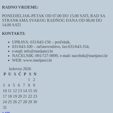
RADNO VRIJEME:
PONEDJELJAK-PETAK OD 07,00 DO 15,00 SATI, RAD SA
STRANKAMA SVAKOG RADNOG DANA OD 08,00 DO
14,00 SATI
KONTAKTI:
UPRAVA: 031/643-150 – pročelnik,
031/643-100 – računovodstvo, fax:031/643-334,
e-mail: info@marijanci.hr
NAČELNIK: 091/727-9899, e-mail: nacelnik@marijanci.hr
WEB: www.marijanci.hr
kolovoz 2026
P
U
S
Č
P
S
N
1
2
3
4
5
6
7
8
9
10
11
12
13
14
15
16
17
18
19
20
21
22
23
24
25
26
27
28
29
30
31
« srp