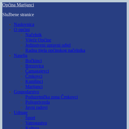
Skip
Općina Marijanci
to
Službene stranice
main
content
Toggle
Naslovnica
mobile
O općini
menu
Načelnik
Vijeće Općine
Jedinstveni upravni odjel
Radna tijela općinskog načelnika
Naselja
Bočkinci
Brezovica
Čamagajevci
Črnkovci
Kunišinci
Marijanci
Gospodarstvo
Poduzetnička zona Črnkovci
Poljoprivreda
Javni radovi
Udruge
Šport
Vatrogastvo
Kultura