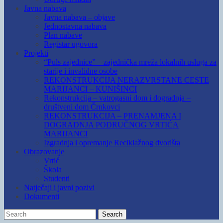
Javna nabava
Javna nabava – objave
Jednostavna nabava
Plan nabave
Registar ugovora
Projekti
“Puls zajednice” – zajednička mreža lokalnih usluga za
starije i invalidne osobe
REKONSTRUKCIJA NERAZVRSTANE CESTE
MARIJANCI – KUNIŠINCI
Rekonstrukcija – vatrogasni dom i dogradnja –
društveni dom Črnkovci
REKONSTRUKCIJA – PRENAMJENA I
DOGRADNJA PODRUČNOG VRTIĆA
MARIJANCI
Izgradnja i opremanje Reciklažnog dvorišta
Obrazovanje
Vrtić
Škola
Studenti
Natječaji i javni pozivi
Dokumenti
Search
Search
for: