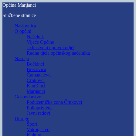
Skip
Općina Marijanci
to
Službene stranice
main
content
Toggle
Naslovnica
mobile
O općini
menu
Načelnik
Vijeće Općine
Jedinstveni upravni odjel
Radna tijela općinskog načelnika
Naselja
Bočkinci
Brezovica
Čamagajevci
Črnkovci
Kunišinci
Marijanci
Gospodarstvo
Poduzetnička zona Črnkovci
Poljoprivreda
Javni radovi
Udruge
Šport
Vatrogastvo
Kultura