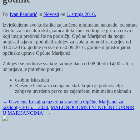
By
Ivan Pandurić
in
Novosti
on
1. srpnja 2016.
Izvješćujemo sve korisnike zajamčene minimalne naknade, od strane
Centra za socijalnu skrb, samca ili kućanstvo koji se griju na drva i
koji imaju prebivalište na području Općine Marijanci da mogu
potpisati izjavu i podnijeti zahtjev za isplatu pomoći za ogrijev od
01.07.2016. godine pa sve do 30.09.2016. godine u prostorijama
općinske uprave Općine Marijanci.
Zahtjevi se podnose svakog radnog dana od 08,00 do 14,00 sati, a
uz prijavu je potrebno ponijeti:
osobnu iskaznicu
Rješenje Centra za socijalnu skrb kojim je podnositelju
zahtjeva utvrđeno pravo na zajamčenu minimalnu naknadu
←
Usvojena Lokalna razvojna strategija Općine Marijanci za
razdoblje 2015. – 2020.
MALONOGOMETNI NOĆNI TURNIR
U MARIJANCIMA!
→