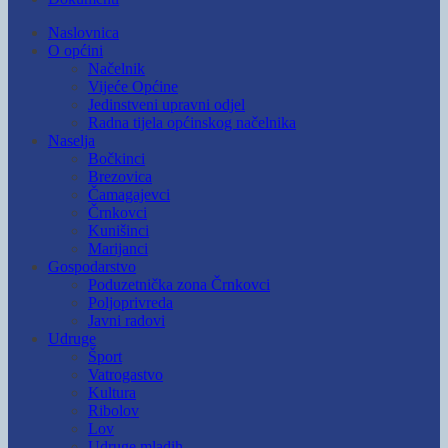
Naslovnica
O općini
Načelnik
Vijeće Općine
Jedinstveni upravni odjel
Radna tijela općinskog načelnika
Naselja
Bočkinci
Brezovica
Čamagajevci
Črnkovci
Kunišinci
Marijanci
Gospodarstvo
Poduzetnička zona Črnkovci
Poljoprivreda
Javni radovi
Udruge
Šport
Vatrogastvo
Kultura
Ribolov
Lov
Udruge mladih