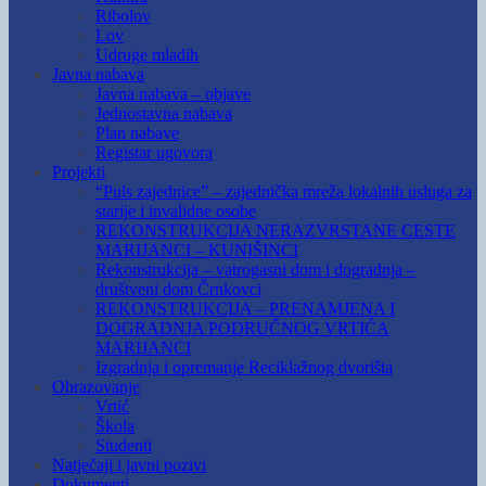
Ribolov
Lov
Udruge mladih
Javna nabava
Javna nabava – objave
Jednostavna nabava
Plan nabave
Registar ugovora
Projekti
“Puls zajednice” – zajednička mreža lokalnih usluga za
starije i invalidne osobe
REKONSTRUKCIJA NERAZVRSTANE CESTE
MARIJANCI – KUNIŠINCI
Rekonstrukcija – vatrogasni dom i dogradnja –
društveni dom Črnkovci
REKONSTRUKCIJA – PRENAMJENA I
DOGRADNJA PODRUČNOG VRTIĆA
MARIJANCI
Izgradnja i opremanje Reciklažnog dvorišta
Obrazovanje
Vrtić
Škola
Studenti
Natječaji i javni pozivi
Dokumenti