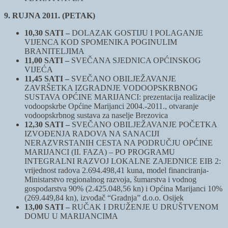
9. RUJNA 2011. (PETAK)
10,30 SATI –
DOLAZAK GOSTIJU I POLAGANJE
VIJENCA KOD SPOMENIKA POGINULIM
BRANITELJIMA
11,00 SATI –
SVEČANA SJEDNICA OPĆINSKOG
VIJEĆA
11,45 SATI –
SVEČANO OBILJEŽAVANJE
ZAVRŠETKA IZGRADNJE VODOOPSKRBNOG
SUSTAVA OPĆINE MARIJANCI: prezentacija realizacije
vodoopskrbe Općine Marijanci 2004.-2011., otvaranje
vodoopskrbnog sustava za naselje Brezovica
12,30 SATI –
SVEČANO OBILJEŽAVANJE POČETKA
IZVOĐENJA RADOVA NA SANACIJI
NERAZVRSTANIH CESTA NA PODRUČJU OPĆINE
MARIJANCI (II. FAZA) – PO PROGRAMU
INTEGRALNI RAZVOJ LOKALNE ZAJEDNICE EIB 2:
vrijednost radova 2.694.498,41 kuna, model financiranja-
Ministarstvo regionalnog razvoja, šumarstva i vodnog
gospodarstva 90% (2.425.048,56 kn) i Općina Marijanci 10%
(269.449,84 kn), izvođač “Gradnja” d.o.o. Osijek
13,00 SATI –
RUČAK I DRUŽENJE U DRUŠTVENOM
DOMU U MARIJANCIMA