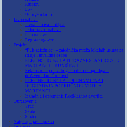
Ribolov
Lov
Udruge mladih
Javna nabava
Javna nabava – objave
Jednostavna nabava
Plan nabave
Registar ugovora
Projekti
“Puls zajednice” – zajednička mreža lokalnih usluga za
starije i invalidne osobe
REKONSTRUKCIJA NERAZVRSTANE CESTE
MARIJANCI – KUNIŠINCI
Rekonstrukcija – vatrogasni dom i dogradnja –
društveni dom Črnkovci
REKONSTRUKCIJA – PRENAMJENA I
DOGRADNJA PODRUČNOG VRTIĆA
MARIJANCI
Izgradnja i opremanje Reciklažnog dvorišta
Obrazovanje
Vrtić
Škola
Studenti
Natječaji i javni pozivi
Dokumenti