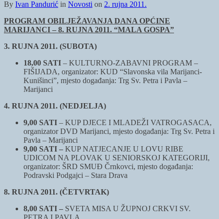
By
Ivan Pandurić
in
Novosti
on
2. rujna 2011.
PROGRAM OBILJEŽAVANJA DANA OPĆINE
MARIJANCI – 8. RUJNA 2011. “MALA GOSPA”
3. RUJNA 2011. (SUBOTA)
18,00 SATI
– KULTURNO-ZABAVNI PROGRAM –
FIŠIJADA, organizator: KUD “Slavonska vila Marijanci-
Kunišinci”, mjesto događanja: Trg Sv. Petra i Pavla –
Marijanci
4. RUJNA 2011. (NEDJELJA)
9,00 SATI
– KUP DJECE I MLADEŽI VATROGASACA,
organizator DVD Marijanci, mjesto događanja: Trg Sv. Petra i
Pavla – Marijanci
9,00 SATI –
KUP NATJECANJE U LOVU RIBE
UDICOM NA PLOVAK U SENIORSKOJ KATEGORIJI,
organizator: ŠRD SMUĐ Črnkovci, mjesto događanja:
Podravski Podgajci – Stara Drava
8. RUJNA 2011. (ČETVRTAK)
8,00 SATI –
SVETA MISA U ŽUPNOJ CRKVI SV.
PETRA I PAVLA