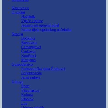
Naslovnica
O općini
Načelnik
Vijeće Općine
Jedinstveni upravni odjel
Radna tijela općinskog načelnika
Naselja
Bočkinci
Brezovica
Čamagajevci
Črnkovci
Kunišinci
Marijanci
Gospodarstvo
Poduzetnička zona Črnkovci
Poljoprivreda
Javni radovi
Udruge
Šport
Vatrogastvo
Kultura
Ribolov
Lov
Udruge mladih