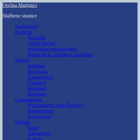
Skip
Općina Marijanci
to
Službene stranice
main
content
Toggle
Naslovnica
mobile
O općini
menu
Načelnik
Vijeće Općine
Jedinstveni upravni odjel
Radna tijela općinskog načelnika
Naselja
Bočkinci
Brezovica
Čamagajevci
Črnkovci
Kunišinci
Marijanci
Gospodarstvo
Poduzetnička zona Črnkovci
Poljoprivreda
Javni radovi
Udruge
Šport
Vatrogastvo
Kultura