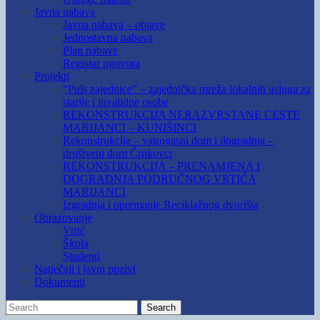
Javna nabava
Javna nabava – objave
Jednostavna nabava
Plan nabave
Registar ugovora
Projekti
“Puls zajednice” – zajednička mreža lokalnih usluga za
starije i invalidne osobe
REKONSTRUKCIJA NERAZVRSTANE CESTE
MARIJANCI – KUNIŠINCI
Rekonstrukcija – vatrogasni dom i dogradnja –
društveni dom Črnkovci
REKONSTRUKCIJA – PRENAMJENA I
DOGRADNJA PODRUČNOG VRTIĆA
MARIJANCI
Izgradnja i opremanje Reciklažnog dvorišta
Obrazovanje
Vrtić
Škola
Studenti
Natječaji i javni pozivi
Dokumenti
Search
Search
for: