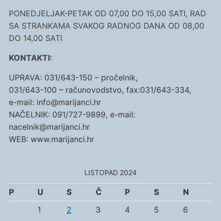
PONEDJELJAK-PETAK OD 07,00 DO 15,00 SATI, RAD
SA STRANKAMA SVAKOG RADNOG DANA OD 08,00
DO 14,00 SATI
KONTAKTI:
UPRAVA: 031/643-150 – pročelnik,
031/643-100 – računovodstvo, fax:031/643-334,
e-mail: info@marijanci.hr
NAČELNIK: 091/727-9899, e-mail:
nacelnik@marijanci.hr
WEB: www.marijanci.hr
LISTOPAD 2024
P
U
S
Č
P
S
N
1
2
3
4
5
6