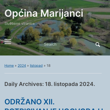
Općina Marijanci
Službene stranice
Search
Toggle
for:
mobile
menu
Home
»
2024
»
listopad
»
18
Daily Archives:
18. listopada 2024.
ODRŽANO XII.