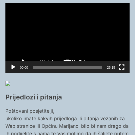
Reproduktor
videozapisa
00:00
25:15
Prijedlozi i pitanja
Poštovani posjetitelji,
ukoliko imate kakvih prijedloga ili pitanja vezanih za
Web stranice ili Općinu Marijanci bilo bi nam drago da
ih podijelite s nama te Vas molimo da ih šaljete putem