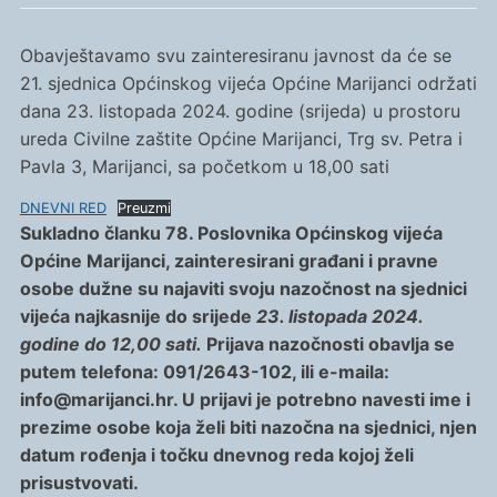
Obavještavamo svu zainteresiranu javnost da će se
21. sjednica Općinskog vijeća Općine Marijanci održati
dana 23. listopada 2024. godine (srijeda) u prostoru
ureda Civilne zaštite Općine Marijanci, Trg sv. Petra i
Pavla 3, Marijanci, sa početkom u 18,00 sati
DNEVNI RED
Preuzmi
Sukladno članku 78. Poslovnika Općinskog vijeća
Općine Marijanci, zainteresirani građani i pravne
osobe dužne su najaviti svoju nazočnost na sjednici
vijeća najkasnije do srijede
23. listopada 2024.
godine do 12,00 sati.
Prijava nazočnosti obavlja se
putem telefona: 091/2643-102, ili e-maila:
info@marijanci.hr. U prijavi je potrebno navesti ime i
prezime osobe koja želi biti nazočna na sjednici, njen
datum rođenja i točku dnevnog reda kojoj želi
prisustvovati.