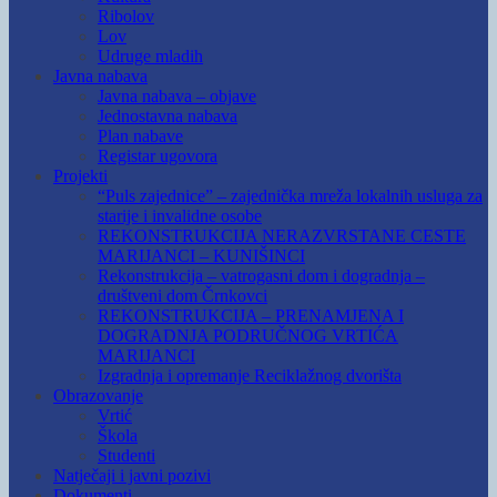
Ribolov
Lov
Udruge mladih
Javna nabava
Javna nabava – objave
Jednostavna nabava
Plan nabave
Registar ugovora
Projekti
“Puls zajednice” – zajednička mreža lokalnih usluga za
starije i invalidne osobe
REKONSTRUKCIJA NERAZVRSTANE CESTE
MARIJANCI – KUNIŠINCI
Rekonstrukcija – vatrogasni dom i dogradnja –
društveni dom Črnkovci
REKONSTRUKCIJA – PRENAMJENA I
DOGRADNJA PODRUČNOG VRTIĆA
MARIJANCI
Izgradnja i opremanje Reciklažnog dvorišta
Obrazovanje
Vrtić
Škola
Studenti
Natječaji i javni pozivi
Dokumenti