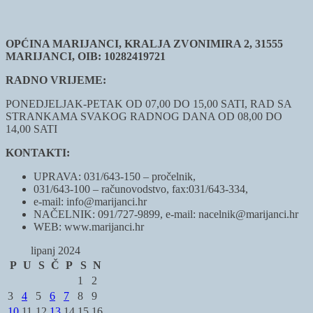
OPĆINA MARIJANCI, KRALJA ZVONIMIRA 2, 31555
MARIJANCI, OIB: 10282419721
RADNO VRIJEME:
PONEDJELJAK-PETAK OD 07,00 DO 15,00 SATI, RAD SA
STRANKAMA SVAKOG RADNOG DANA OD 08,00 DO
14,00 SATI
KONTAKTI:
UPRAVA: 031/643-150 – pročelnik,
031/643-100 – računovodstvo, fax:031/643-334,
e-mail: info@marijanci.hr
NAČELNIK: 091/727-9899, e-mail: nacelnik@marijanci.hr
WEB: www.marijanci.hr
lipanj 2024
P
U
S
Č
P
S
N
1
2
3
4
5
6
7
8
9
10
11
12
13
14
15
16