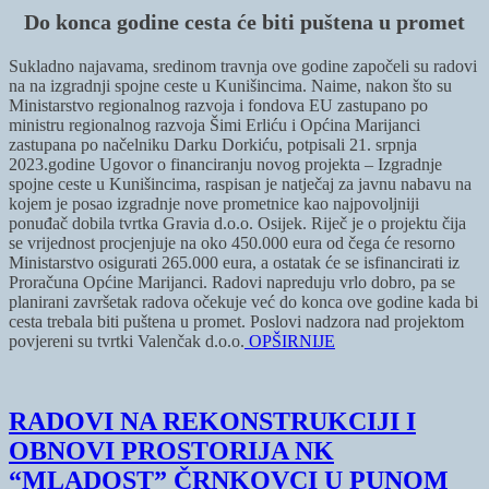
Do konca godine cesta će biti puštena u promet
Sukladno najavama, sredinom travnja ove godine započeli su radovi
na na izgradnji spojne ceste u Kunišincima. Naime, nakon što su
Ministarstvo regionalnog razvoja i fondova EU zastupano po
ministru regionalnog razvoja Šimi Erliću i Općina Marijanci
zastupana po načelniku Darku Dorkiću, potpisali 21. srpnja
2023.godine Ugovor o financiranju novog projekta – Izgradnje
spojne ceste u Kunišincima, raspisan je natječaj za javnu nabavu na
kojem je posao izgradnje nove prometnice kao najpovoljniji
ponuđač dobila tvrtka Gravia d.o.o. Osijek. Riječ je o projektu čija
se vrijednost procjenjuje na oko 450.000 eura od čega će resorno
Ministarstvo osigurati 265.000 eura, a ostatak će se isfinancirati iz
Proračuna Općine Marijanci. Radovi napreduju vrlo dobro, pa se
planirani završetak radova očekuje već do konca ove godine kada bi
cesta trebala biti puštena u promet. Poslovi nadzora nad projektom
povjereni su tvrtki Valenčak d.o.o.
OPŠIRNIJE
RADOVI NA REKONSTRUKCIJI I
OBNOVI PROSTORIJA NK
“MLADOST” ČRNKOVCI U PUNOM