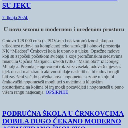
SU JEKU
7. lipnja 2024.
U novu sezonu u modernom i uređenom prostoru
Gotovo 128.000 eura ( s PDV-om i nadzorom) iznosi ukupna
vrijednost radova na kompletnoj rekonstrukciji i obnovi prostorija
NK “Mladost” Črnkovci koja je upravo u tijeku. Opsežne radove
koji su započeli početkom svibnja, a koje proračunskim sredstvima
financira Općina Marijanci, izvodi tvrtka “Marin obrt” iz Donjeg
Miholjca. Premda je ugovoreni rok za završetak radova 6 mjeseci,
tijek dosad realiziranih aktivnosti daje naslutiti da bi radovi mogli
biti završeni već do početka nove nogometne sezone u koju bi
črnkovački nogometaši mogli ući s uvjetima u klupskim
prostorijama na kojima bi im mogli pozavidjeti i nogometaši u puno
višem rangu natjecanja.
OPŠIRNIJE
PODRUČNA ŠKOLA U ČRNKOVCIMA
DOBILA DUGO ČEKANO MODERNO