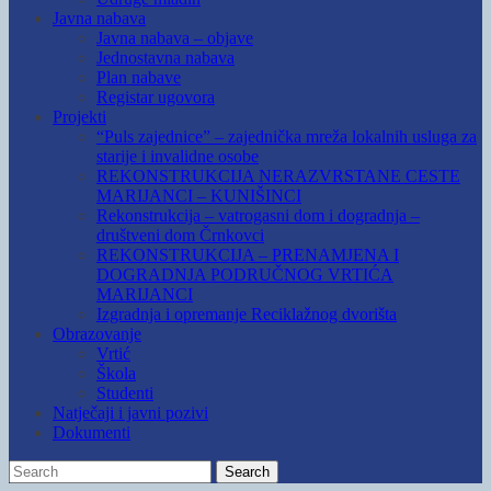
Javna nabava
Javna nabava – objave
Jednostavna nabava
Plan nabave
Registar ugovora
Projekti
“Puls zajednice” – zajednička mreža lokalnih usluga za
starije i invalidne osobe
REKONSTRUKCIJA NERAZVRSTANE CESTE
MARIJANCI – KUNIŠINCI
Rekonstrukcija – vatrogasni dom i dogradnja –
društveni dom Črnkovci
REKONSTRUKCIJA – PRENAMJENA I
DOGRADNJA PODRUČNOG VRTIĆA
MARIJANCI
Izgradnja i opremanje Reciklažnog dvorišta
Obrazovanje
Vrtić
Škola
Studenti
Natječaji i javni pozivi
Dokumenti
Search
Search
for: