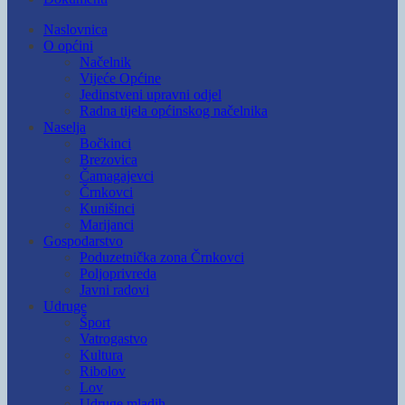
Naslovnica
O općini
Načelnik
Vijeće Općine
Jedinstveni upravni odjel
Radna tijela općinskog načelnika
Naselja
Bočkinci
Brezovica
Čamagajevci
Črnkovci
Kunišinci
Marijanci
Gospodarstvo
Poduzetnička zona Črnkovci
Poljoprivreda
Javni radovi
Udruge
Šport
Vatrogastvo
Kultura
Ribolov
Lov
Udruge mladih