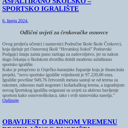
ASFALTIRANO ŠKOLSKO –
SPORTSKO IGRALIŠTE
6. lipnja 2024.
Odlični uvjeti za črnkovačke osnovce
Ovog proljeća učenici i nastavnici Područne škole škole Črnkovci,
koja djeluje pri Osnovnoj školi “Hrvatskoj Sokol” Podravski
Podgajci imaju zaista puno razloga za zadovoljstvo, jer su nakon
dugo čekanja u školskom dvorištu dobili moderno asfaltirano
sportsko igralište.
Kako je priopćeno iz Osječko-baranjske županije koja je financirala
projekt, “novo sportsko igralište vrijednosti je 97.220,00 eura.
Igralište površine 949,76 četvornih metara sastoji se od terena za
rukomet, odnosno mali nogomet i košarkaškog terena, a izgradnjom
novog športskog igrališta osigurani su uvjeti za aktivno bavljenje
sportom kako osnovnoškolaca, tako i svih stanovnika naselja.”
Opširnije
OBAVIJEST O RADNOM VREMENU