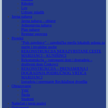
Ribolov
Lov
Udruge mladih
Javna nabava
Javna nabava – objave
Jednostavna nabava
Plan nabave
Registar ugovora
Projekti
“Puls zajednice” – zajednička mreža lokalnih usluga za
starije i invalidne osobe
REKONSTRUKCIJA NERAZVRSTANE CESTE
MARIJANCI – KUNIŠINCI
Rekonstrukcija – vatrogasni dom i dogradnja –
društveni dom Črnkovci
REKONSTRUKCIJA – PRENAMJENA I
DOGRADNJA PODRUČNOG VRTIĆA
MARIJANCI
Izgradnja i opremanje Reciklažnog dvorišta
Obrazovanje
Vrtić
Škola
Studenti
Natječaji i javni pozivi
Dokumenti