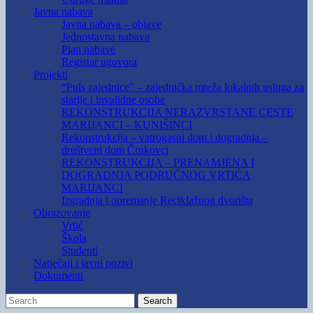
Javna nabava
Javna nabava – objave
Jednostavna nabava
Plan nabave
Registar ugovora
Projekti
“Puls zajednice” – zajednička mreža lokalnih usluga za
starije i invalidne osobe
REKONSTRUKCIJA NERAZVRSTANE CESTE
MARIJANCI – KUNIŠINCI
Rekonstrukcija – vatrogasni dom i dogradnja –
društveni dom Črnkovci
REKONSTRUKCIJA – PRENAMJENA I
DOGRADNJA PODRUČNOG VRTIĆA
MARIJANCI
Izgradnja i opremanje Reciklažnog dvorišta
Obrazovanje
Vrtić
Škola
Studenti
Natječaji i javni pozivi
Dokumenti
Search
Search
for: