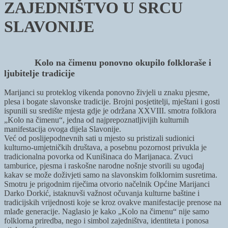
ZAJEDNIŠTVO U SRCU
SLAVONIJE
Kolo na čimenu ponovno okupilo folkloraše i
ljubitelje tradicije
Marijanci su proteklog vikenda ponovno živjeli u znaku pjesme,
plesa i bogate slavonske tradicije. Brojni posjetitelji, mještani i gosti
ispunili su središte mjesta gdje je održana XXVIII. smotra folklora
„Kolo na čimenu“, jedna od najprepoznatljivijih kulturnih
manifestacija ovoga dijela Slavonije.
Već od poslijepodnevnih sati u mjesto su pristizali sudionici
kulturno-umjetničkih društava, a posebnu pozornost privukla je
tradicionalna povorka od Kunišinaca do Marijanaca. Zvuci
tamburice, pjesma i raskošne narodne nošnje stvorili su ugođaj
kakav se može doživjeti samo na slavonskim folklornim susretima.
Smotru je prigodnim riječima otvorio načelnik Općine Marijanci
Darko Dorkić, istaknuvši važnost očuvanja kulturne baštine i
tradicijskih vrijednosti koje se kroz ovakve manifestacije prenose na
mlađe generacije. Naglasio je kako „Kolo na čimenu“ nije samo
folklorna priredba, nego i simbol zajedništva, identiteta i ponosa