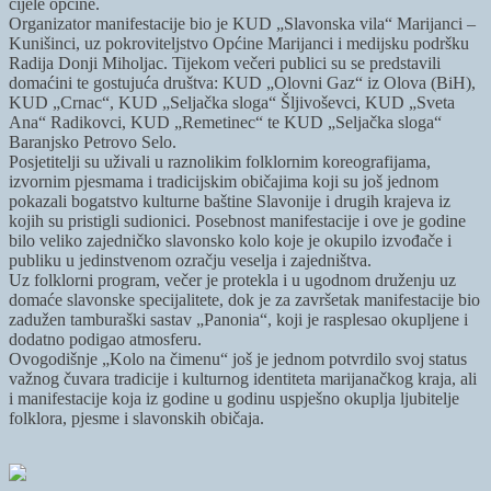
cijele općine.
Organizator manifestacije bio je KUD „Slavonska vila“ Marijanci –
Kunišinci, uz pokroviteljstvo Općine Marijanci i medijsku podršku
Radija Donji Miholjac. Tijekom večeri publici su se predstavili
domaćini te gostujuća društva: KUD „Olovni Gaz“ iz Olova (BiH),
KUD „Crnac“, KUD „Seljačka sloga“ Šljivoševci, KUD „Sveta
Ana“ Radikovci, KUD „Remetinec“ te KUD „Seljačka sloga“
Baranjsko Petrovo Selo.
Posjetitelji su uživali u raznolikim folklornim koreografijama,
izvornim pjesmama i tradicijskim običajima koji su još jednom
pokazali bogatstvo kulturne baštine Slavonije i drugih krajeva iz
kojih su pristigli sudionici. Posebnost manifestacije i ove je godine
bilo veliko zajedničko slavonsko kolo koje je okupilo izvođače i
publiku u jedinstvenom ozračju veselja i zajedništva.
Uz folklorni program, večer je protekla i u ugodnom druženju uz
domaće slavonske specijalitete, dok je za završetak manifestacije bio
zadužen tamburaški sastav „Panonia“, koji je rasplesao okupljene i
dodatno podigao atmosferu.
Ovogodišnje „Kolo na čimenu“ još je jednom potvrdilo svoj status
važnog čuvara tradicije i kulturnog identiteta marijanačkog kraja, ali
i manifestacije koja iz godine u godinu uspješno okuplja ljubitelje
folklora, pjesme i slavonskih običaja.