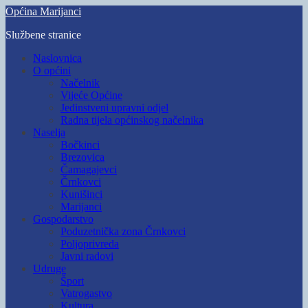
Skip
Općina Marijanci
to
Službene stranice
main
content
Toggle
Naslovnica
mobile
O općini
menu
Načelnik
Vijeće Općine
Jedinstveni upravni odjel
Radna tijela općinskog načelnika
Naselja
Bočkinci
Brezovica
Čamagajevci
Črnkovci
Kunišinci
Marijanci
Gospodarstvo
Poduzetnička zona Črnkovci
Poljoprivreda
Javni radovi
Udruge
Šport
Vatrogastvo
Kultura