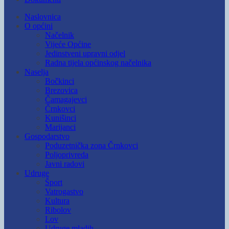
Naslovnica
O općini
Načelnik
Vijeće Općine
Jedinstveni upravni odjel
Radna tijela općinskog načelnika
Naselja
Bočkinci
Brezovica
Čamagajevci
Črnkovci
Kunišinci
Marijanci
Gospodarstvo
Poduzetnička zona Črnkovci
Poljoprivreda
Javni radovi
Udruge
Šport
Vatrogastvo
Kultura
Ribolov
Lov
Udruge mladih