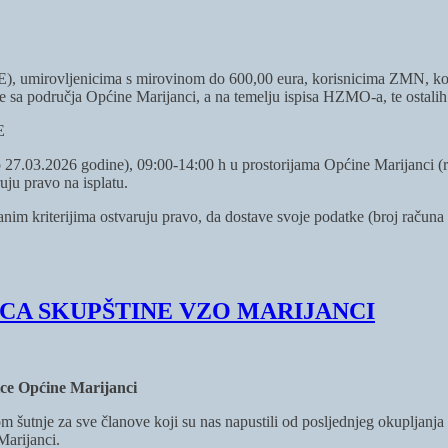
, umirovljenicima s mirovinom do 600,00 eura, korisnicima ZMN, kori
 sa područja Općine Marijanci, a na temelju ispisa HZMO-a, te ostalih
E
3.2026 godine), 09:00-14:00 h u prostorijama Općine Marijanci (rač
uju pravo na isplatu.
nim kriterijima ostvaruju pravo, da dostave svoje podatke (broj računa 
CA SKUPŠTINE VZO MARIJANCI
ice Općine Marijanci
 šutnje za sve članove koji su nas napustili od posljednjeg okupljanj
Marijanci.