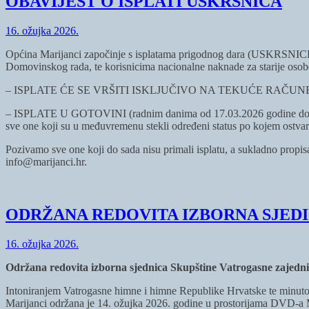
OBAVIJEST O ISPLATI USKRSNICA
16. ožujka 2026.
Općina Marijanci započinje s isplatama prigodnog dara (USKRSNICE)
Domovinskog rada, te korisnicima nacionalne naknade za starije osobe
– ISPLATE ĆE SE VRŠITI ISKLJUČIVO NA TEKUĆE RAČUN
– ISPLATE U GOTOVINI (radnim danima od 17.03.2026 godine do 27.0
sve one koji su u međuvremenu stekli određeni status po kojem ostvar
Pozivamo sve one koji do sada nisu primali isplatu, a sukladno propisa
info@marijanci.hr.
ODRŽANA REDOVITA IZBORNA SJEDI
16. ožujka 2026.
Održana redovita izborna sjednica Skupštine Vatrogasne zajedn
Intoniranjem Vatrogasne himne i himne Republike Hrvatske te minutom
Marijanci održana je 14. ožujka 2026. godine u prostorijama DVD‑a 