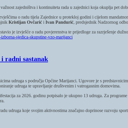
i važnost zajedništva i kontinuiteta rada u zajednici koja okuplja pet do
izvješćima o radu tijela Zajednice u protekloj godini i cijelom mandatn
ajnik
Kristijan Ovčarić
i
Ivan Pandurić
, predsjednik Nadzornog odbor
stavio je izvješće o radu povjerenstva te prijedloge za razrješenje dužn
a-izborna-sjedica-skupstine-vzo-marijanci
i radni sastanak
cima udruga s područja Općine Marijanci. Ugovore je s predstavnicima 
oniranje udruga te upravljanje društvenim i vatrogasnim domovima.
festacija za 2026. godinu potpisalo je ukupno 13 udruga. Za programe i 
ra.
adu udruga koje svojim aktivnostima značajno doprinose razvoju sports