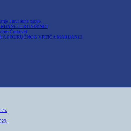
arije i invalidne osobe
IJANCI – KUNIŠINCI
i dom Črnkovci
JA PODRUČNOG VRTIĆA MARIJANCI
25.
29.