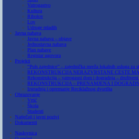
Vatrogastvo
Kultura
Ribolov
Lov
Udruge mladih
Javna nabava
Javna nabava – objave
Jednostavna nabava
Plan nabave
Registar ugovora
Projekti
“Puls zajednice” – zajednička mreža lokalnih usluga za st
REKONSTRUKCIJA NERAZVRSTANE CESTE MAR
Rekonstrukcija – vatrogasni dom i dogradnja – društven
REKONSTRUKCIJA – PRENAMJENA I DOGRADN
Izgradnja i opremanje Reciklažnog dvorišta
Obrazovanje
Vrtić
Škola
Studenti
Natječaji i javni pozivi
Dokumenti
Naslovnica
O općini