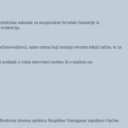
snicima naknade za nezaposlene hrvatske branitelje iz
 evidencija.
unovodstvo), samo onima koji nemaju otvoren tekući račun, te za
i podatak o visini mirovine) osobno ili e-mailom na:
a Redovita izborna sjednica Skupštine Vatrogasne zajednice Općine