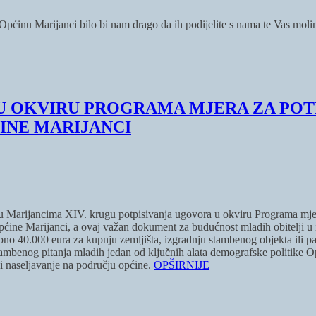
i Općinu Marijanci bilo bi nam drago da ih podijelite s nama te Vas mol
 U OKVIRU PROGRAMA MJERA ZA PO
INE MARIJANCI
a u Marijancima XIV. krugu potpisivanja ugovora u okviru Programa mje
 Općine Marijanci, a ovaj važan dokument za budućnost mladih obitelji u
pno 40.000 eura za kupnju zemljišta, izgradnju stambenog objekta ili p
tambenog pitanja mladih jedan od ključnih alata demografske politike 
 i naseljavanje na području općine.
OPŠIRNIJE