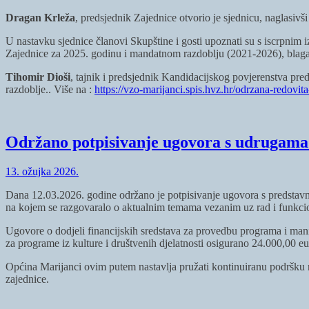
Dragan Krleža
, predsjednik Zajednice otvorio je sjednicu, naglasivš
U nastavku sjednice članovi Skupštine i gosti upoznati su s iscrpnim 
Zajednice za 2025. godinu i mandatnom razdoblju (2021-2026), blag
Tihomir Dioši
, tajnik i predsjednik Kandidacijskog povjerenstva pred
razdoblje.. Više na :
https://vzo-marijanci.spis.hvz.hr/odrzana-redovit
Održano potpisivanje ugovora s udrugama 
13. ožujka 2026.
Dana 12.03.2026. godine održano je potpisivanje ugovora s predstavni
na kojem se razgovaralo o aktualnim temama vezanim uz rad i funkci
Ugovore o dodjeli financijskih sredstava za provedbu programa i mani
za programe iz kulture i društvenih djelatnosti osigurano 24.000,00 eu
Općina Marijanci ovim putem nastavlja pružati kontinuiranu podršku r
zajednice.