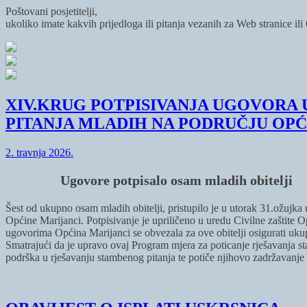
Poštovani posjetitelji,
ukoliko imate kakvih prijedloga ili pitanja vezanih za Web stranice il
XIV.KRUG POTPISIVANJA UGOVORA
PITANJA MLADIH NA PODRUČJU OPĆ
2. travnja 2026.
Ugovore potpisalo osam mladih obitelji
Šest od ukupno osam mladih obitelji, pristupilo je u utorak 31.ožujk
Općine Marijanci. Potpisivanje je upriličeno u uredu Civilne zaštite
ugovorima Općina Marijanci se obvezala za ove obitelji osigurati uku
Smatrajući da je upravo ovaj Program mjera za poticanje rješavanja s
podrška u rješavanju stambenog pitanja te potiče njihovo zadržavanje