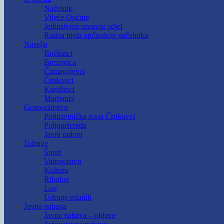
Načelnik
Vijeće Općine
Jedinstveni upravni odjel
Radna tijela općinskog načelnika
Naselja
Bočkinci
Brezovica
Čamagajevci
Črnkovci
Kunišinci
Marijanci
Gospodarstvo
Poduzetnička zona Črnkovci
Poljoprivreda
Javni radovi
Udruge
Šport
Vatrogastvo
Kultura
Ribolov
Lov
Udruge mladih
Javna nabava
Javna nabava – objave