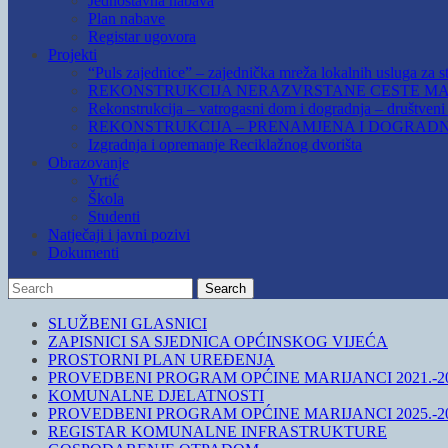
Jednostavna nabava
Plan nabave
Registar ugovora
Projekti
“Puls zajednice” – zajednička mreža lokalnih usluga za st
REKONSTRUKCIJA NERAZVRSTANE CESTE MAR
Rekonstrukcija – vatrogasni dom i dogradnja – društven
REKONSTRUKCIJA – PRENAMJENA I DOGRADN
Izgradnja i opremanje Reciklažnog dvorišta
Obrazovanje
Vrtić
Škola
Studenti
Natječaji i javni pozivi
Dokumenti
Search
Search
for:
SLUŽBENI GLASNICI
ZAPISNICI SA SJEDNICA OPĆINSKOG VIJEĆA
PROSTORNI PLAN UREĐENJA
PROVEDBENI PROGRAM OPĆINE MARIJANCI 2021.-20
KOMUNALNE DJELATNOSTI
PROVEDBENI PROGRAM OPĆINE MARIJANCI 2025.-20
REGISTAR KOMUNALNE INFRASTRUKTURE