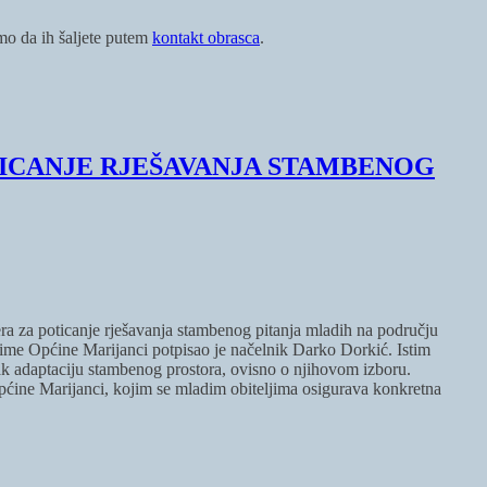
imo da ih šaljete putem
kontakt obrasca
.
TICANJE RJEŠAVANJA STAMBENOG
ra za poticanje rješavanja stambenog pitanja mladih na području
 ime Općine Marijanci potpisao je načelnik Darko Dorkić. Istim
ak adaptaciju stambenog prostora, ovisno o njihovom izboru.
Općine Marijanci, kojim se mladim obiteljima osigurava konkretna