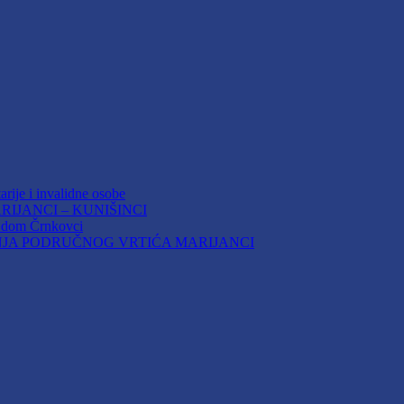
arije i invalidne osobe
IJANCI – KUNIŠINCI
i dom Črnkovci
JA PODRUČNOG VRTIĆA MARIJANCI