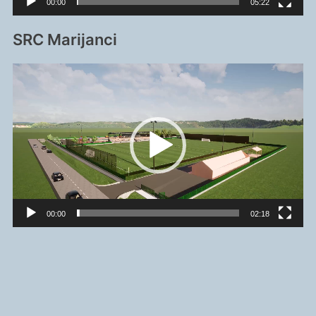
00:00
05:22
SRC Marijanci
Reproduktor
videozapisa
00:00
02:18