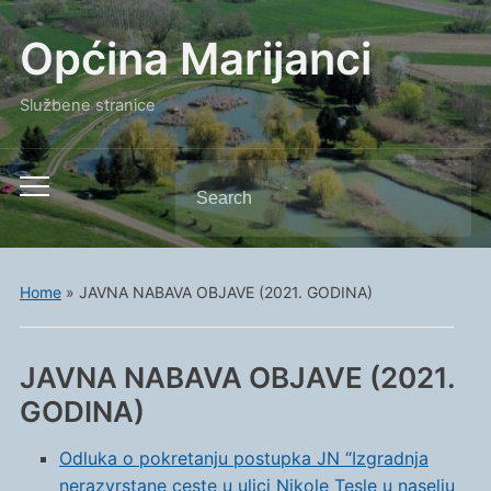
Općina Marijanci
Službene stranice
Search
Toggle
for:
mobile
menu
Home
»
JAVNA NABAVA OBJAVE (2021. GODINA)
JAVNA NABAVA OBJAVE (2021.
GODINA)
Odluka o pokretanju postupka JN “Izgradnja
nerazvrstane ceste u ulici Nikole Tesle u naselju