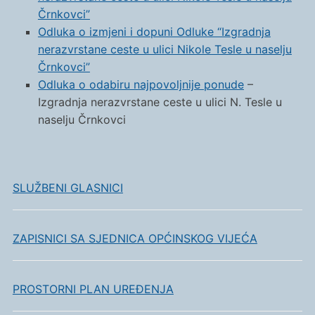
Črnkovci”
Odluka o izmjeni i dopuni Odluke “Izgradnja
nerazvrstane ceste u ulici Nikole Tesle u naselju
Črnkovci”
Odluka o odabiru najpovoljnije ponude
–
Izgradnja nerazvrstane ceste u ulici N. Tesle u
naselju Črnkovci
SLUŽBENI GLASNICI
ZAPISNICI SA SJEDNICA OPĆINSKOG VIJEĆA
PROSTORNI PLAN UREĐENJA