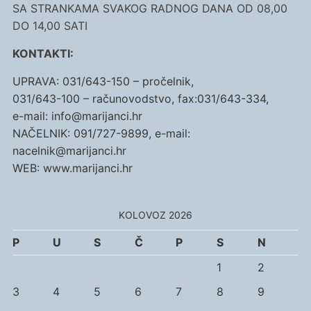
SA STRANKAMA SVAKOG RADNOG DANA OD 08,00
DO 14,00 SATI
KONTAKTI:
UPRAVA: 031/643-150 – pročelnik,
031/643-100 – računovodstvo, fax:031/643-334,
e-mail: info@marijanci.hr
NAČELNIK: 091/727-9899, e-mail:
nacelnik@marijanci.hr
WEB: www.marijanci.hr
KOLOVOZ 2026
P
U
S
Č
P
S
N
1
2
3
4
5
6
7
8
9