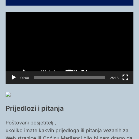
Reproduktor
videozapisa
00:00
25:15
Prijedlozi i pitanja
Poštovani posjetitelji,
ukoliko imate kakvih prijedloga ili pitanja vezanih za
Web stranice ili Općinu Marijanci bilo bi nam drago da