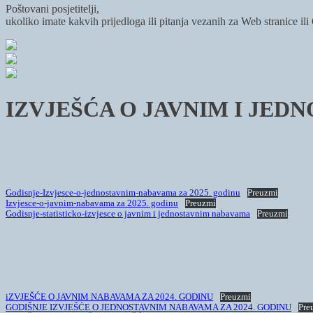
Poštovani posjetitelji,
ukoliko imate kakvih prijedloga ili pitanja vezanih za Web stranice il
IZVJEŠĆA O JAVNIM I JE
Godisnje-Izvjesce-o-jednostavnim-nabavama za 2025. godinu
Preuzmi
Izvjesce-o-javnim-nabavama za 2025. godinu
Preuzmi
Godisnje-statisticko-izvjesce o javnim i jednostavnim nabavama
Preuzmi
iZVJEŠĆE O JAVNIM NABAVAMA ZA 2024. GODINU
Preuzmi
GODIŠNJE IZVJEŠĆE O JEDNOSTAVNIM NABAVAMA ZA 2024. GODINU
Pre