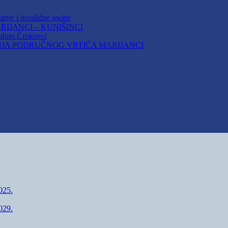
arije i invalidne osobe
IJANCI – KUNIŠINCI
i dom Črnkovci
JA PODRUČNOG VRTIĆA MARIJANCI
A
25.
29.