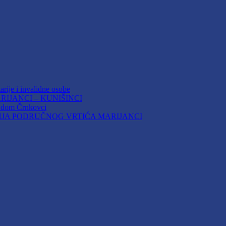
arije i invalidne osobe
IJANCI – KUNIŠINCI
i dom Črnkovci
JA PODRUČNOG VRTIĆA MARIJANCI