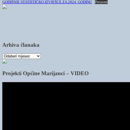
GODIŠNJE STATISTIČKO IZVJEŠĆE ZA 2024. GODINU
Preuzmi
Arhiva članaka
Arhiva
članaka
Projekti Općine Marijanci – VIDEO