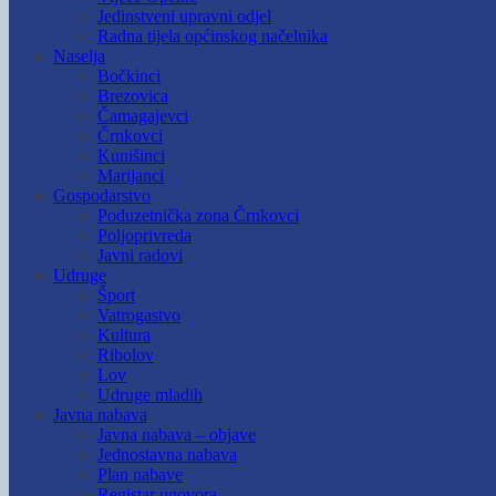
Jedinstveni upravni odjel
Radna tijela općinskog načelnika
Naselja
Bočkinci
Brezovica
Čamagajevci
Črnkovci
Kunišinci
Marijanci
Gospodarstvo
Poduzetnička zona Črnkovci
Poljoprivreda
Javni radovi
Udruge
Šport
Vatrogastvo
Kultura
Ribolov
Lov
Udruge mladih
Javna nabava
Javna nabava – objave
Jednostavna nabava
Plan nabave
Registar ugovora