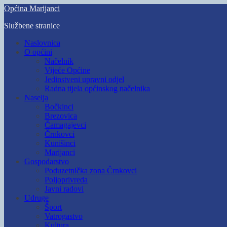
Skip
Općina Marijanci
to
Službene stranice
main
content
Toggle
Naslovnica
mobile
O općini
menu
Načelnik
Vijeće Općine
Jedinstveni upravni odjel
Radna tijela općinskog načelnika
Naselja
Bočkinci
Brezovica
Čamagajevci
Črnkovci
Kunišinci
Marijanci
Gospodarstvo
Poduzetnička zona Črnkovci
Poljoprivreda
Javni radovi
Udruge
Šport
Vatrogastvo
Kultura