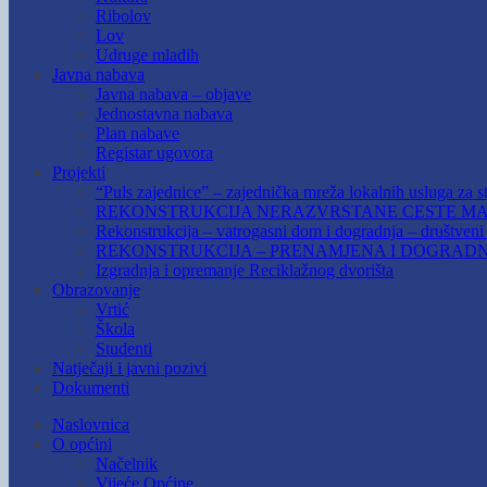
Ribolov
Lov
Udruge mladih
Javna nabava
Javna nabava – objave
Jednostavna nabava
Plan nabave
Registar ugovora
Projekti
“Puls zajednice” – zajednička mreža lokalnih usluga za st
REKONSTRUKCIJA NERAZVRSTANE CESTE MAR
Rekonstrukcija – vatrogasni dom i dogradnja – društven
REKONSTRUKCIJA – PRENAMJENA I DOGRADN
Izgradnja i opremanje Reciklažnog dvorišta
Obrazovanje
Vrtić
Škola
Studenti
Natječaji i javni pozivi
Dokumenti
Naslovnica
O općini
Načelnik
Vijeće Općine