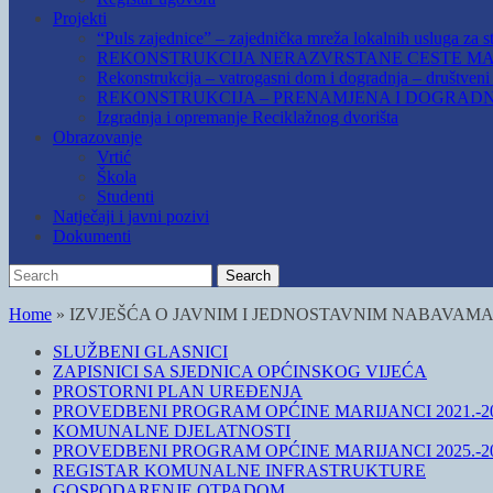
Projekti
“Puls zajednice” – zajednička mreža lokalnih usluga za st
REKONSTRUKCIJA NERAZVRSTANE CESTE MAR
Rekonstrukcija – vatrogasni dom i dogradnja – društven
REKONSTRUKCIJA – PRENAMJENA I DOGRADN
Izgradnja i opremanje Reciklažnog dvorišta
Obrazovanje
Vrtić
Škola
Studenti
Natječaji i javni pozivi
Dokumenti
Search
Search
for:
Home
»
IZVJEŠĆA O JAVNIM I JEDNOSTAVNIM NABAVAM
SLUŽBENI GLASNICI
ZAPISNICI SA SJEDNICA OPĆINSKOG VIJEĆA
PROSTORNI PLAN UREĐENJA
PROVEDBENI PROGRAM OPĆINE MARIJANCI 2021.-20
KOMUNALNE DJELATNOSTI
PROVEDBENI PROGRAM OPĆINE MARIJANCI 2025.-20
REGISTAR KOMUNALNE INFRASTRUKTURE
GOSPODARENJE OTPADOM