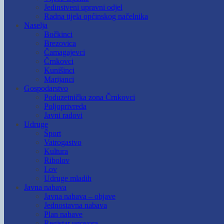
Jedinstveni upravni odjel
Radna tijela općinskog načelnika
Naselja
Bočkinci
Brezovica
Čamagajevci
Črnkovci
Kunišinci
Marijanci
Gospodarstvo
Poduzetnička zona Črnkovci
Poljoprivreda
Javni radovi
Udruge
Šport
Vatrogastvo
Kultura
Ribolov
Lov
Udruge mladih
Javna nabava
Javna nabava – objave
Jednostavna nabava
Plan nabave
Registar ugovora