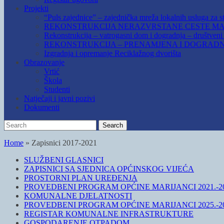
Projekti
“Puls zajednice” – zajednička mreža lokalnih usluga za st
REKONSTRUKCIJA NERAZVRSTANE CESTE MAR
Rekonstrukcija – vatrogasni dom i dogradnja – društven
REKONSTRUKCIJA – PRENAMJENA I DOGRADN
Izgradnja i opremanje Reciklažnog dvorišta
Obrazovanje
Vrtić
Škola
Studenti
Natječaji i javni pozivi
Dokumenti
Search
Search
for:
Home
»
Zapisnici 2017-2021
SLUŽBENI GLASNICI
ZAPISNICI SA SJEDNICA OPĆINSKOG VIJEĆA
PROSTORNI PLAN UREĐENJA
PROVEDBENI PROGRAM OPĆINE MARIJANCI 2021.-20
KOMUNALNE DJELATNOSTI
PROVEDBENI PROGRAM OPĆINE MARIJANCI 2025.-20
REGISTAR KOMUNALNE INFRASTRUKTURE
GOSPODARENJE OTPADOM