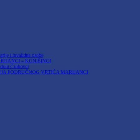
arije i invalidne osobe
IJANCI – KUNIŠINCI
i dom Črnkovci
JA PODRUČNOG VRTIĆA MARIJANCI