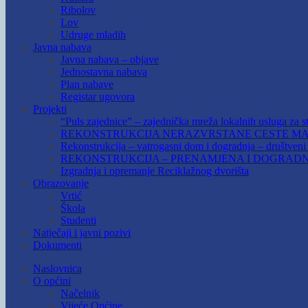
Ribolov
Lov
Udruge mladih
Javna nabava
Javna nabava – objave
Jednostavna nabava
Plan nabave
Registar ugovora
Projekti
“Puls zajednice” – zajednička mreža lokalnih usluga za st
REKONSTRUKCIJA NERAZVRSTANE CESTE MAR
Rekonstrukcija – vatrogasni dom i dogradnja – društven
REKONSTRUKCIJA – PRENAMJENA I DOGRADN
Izgradnja i opremanje Reciklažnog dvorišta
Obrazovanje
Vrtić
Škola
Studenti
Natječaji i javni pozivi
Dokumenti
Naslovnica
O općini
Načelnik
Vijeće Općine