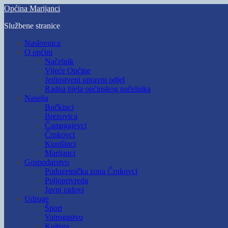
Skip
Općina Marijanci
to
Službene stranice
main
content
Toggle
Naslovnica
mobile
O općini
menu
Načelnik
Vijeće Općine
Jedinstveni upravni odjel
Radna tijela općinskog načelnika
Naselja
Bočkinci
Brezovica
Čamagajevci
Črnkovci
Kunišinci
Marijanci
Gospodarstvo
Poduzetnička zona Črnkovci
Poljoprivreda
Javni radovi
Udruge
Šport
Vatrogastvo
Kultura