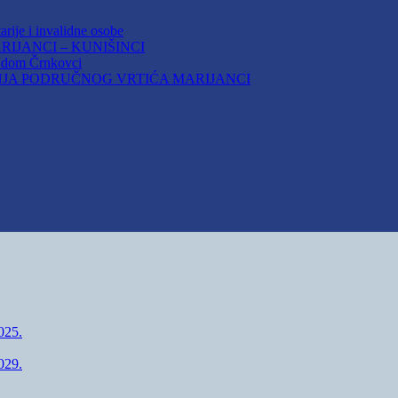
arije i invalidne osobe
IJANCI – KUNIŠINCI
i dom Črnkovci
JA PODRUČNOG VRTIĆA MARIJANCI
25.
29.