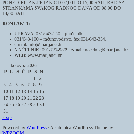
PONEDJELJAK-PETAK OD 07,00 DO 15,00 SATI, RAD SA
STRANKAMA SVAKOG RADNOG DANA OD 08,00 DO
14,00 SATI
KONTAKTI:
UPRAVA: 031/643-150 – pročelnik,
031/643-100 – računovodstvo, fax:031/643-334,
e-mail: info@marijanci.hr
NAČELNIK: 091/727-9899, e-mail: nacelnik@marijanci.hr
WEB: www.marijanci.hr
kolovoz 2026
P
U
S
Č
P
S
N
1
2
3
4
5
6
7
8
9
10
11
12
13
14
15
16
17
18
19
20
21
22
23
24
25
26
27
28
29
30
31
« srp
Powered by
WordPress
/ Academica WordPress Theme by
WPZOOM