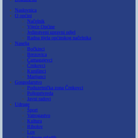
Naslovnica
O općini
Načelnik
Vijeće Općine
Jedinstveni upravni odjel
Radna tijela općinskog načelnika
Naselja
Bočkinci
Brezovica
Čamagajevci
Črnkovci
Kunišinci
Marijanci
Gospodarstvo
Poduzetnička zona Črnkovci
Poljoprivreda
Javni radovi
Udruge
Šport
Vatrogastvo
Kultura
Ribolov
Lov
Udruge mladih