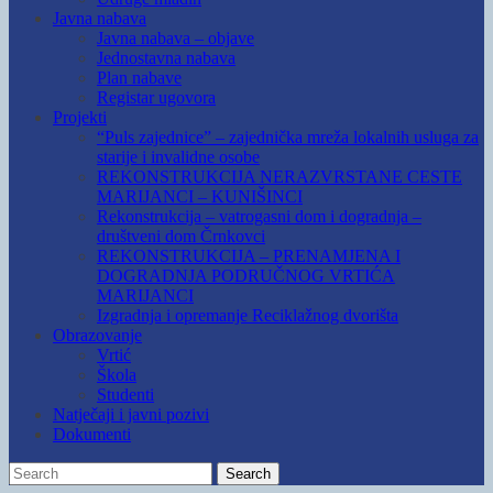
Javna nabava
Javna nabava – objave
Jednostavna nabava
Plan nabave
Registar ugovora
Projekti
“Puls zajednice” – zajednička mreža lokalnih usluga za
starije i invalidne osobe
REKONSTRUKCIJA NERAZVRSTANE CESTE
MARIJANCI – KUNIŠINCI
Rekonstrukcija – vatrogasni dom i dogradnja –
društveni dom Črnkovci
REKONSTRUKCIJA – PRENAMJENA I
DOGRADNJA PODRUČNOG VRTIĆA
MARIJANCI
Izgradnja i opremanje Reciklažnog dvorišta
Obrazovanje
Vrtić
Škola
Studenti
Natječaji i javni pozivi
Dokumenti
Search
Search
for: