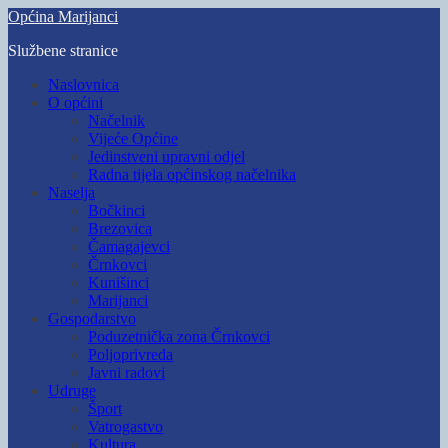
Skip
Općina Marijanci
to
Službene stranice
main
content
Toggle
Naslovnica
mobile
O općini
menu
Načelnik
Vijeće Općine
Jedinstveni upravni odjel
Radna tijela općinskog načelnika
Naselja
Bočkinci
Brezovica
Čamagajevci
Črnkovci
Kunišinci
Marijanci
Gospodarstvo
Poduzetnička zona Črnkovci
Poljoprivreda
Javni radovi
Udruge
Šport
Vatrogastvo
Kultura