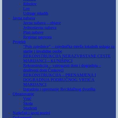
Ribolov
Lov
Udruge mladih
Javna nabava
Javna nabava – objave
Jednostavna nabava
Plan nabave
Registar ugovora
Projekti
“Puls zajednice” – zajednička mreža lokalnih usluga za
starije i invalidne osobe
REKONSTRUKCIJA NERAZVRSTANE CESTE
MARIJANCI – KUNIŠINCI
Rekonstrukcija – vatrogasni dom i dogradnja –
društveni dom Črnkovci
REKONSTRUKCIJA – PRENAMJENA I
DOGRADNJA PODRUČNOG VRTIĆA
MARIJANCI
Izgradnja i opremanje Reciklažnog dvorišta
Obrazovanje
Vrtić
Škola
Studenti
Natječaji i javni pozivi
Dokumenti