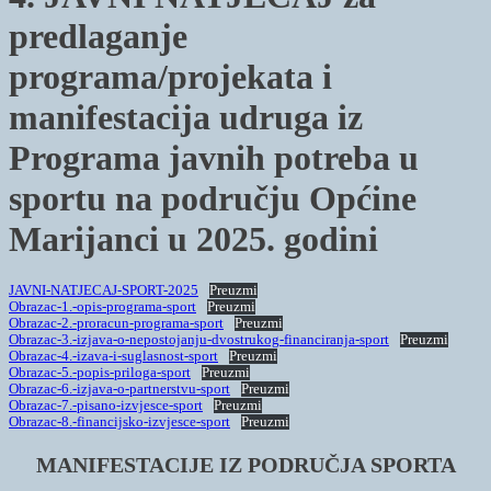
predlaganje
programa/projekata i
manifestacija udruga iz
Programa javnih potreba u
sportu na području Općine
Marijanci u 2025. godini
JAVNI-NATJECAJ-SPORT-2025
Preuzmi
Obrazac-1.-opis-programa-sport
Preuzmi
Obrazac-2.-proracun-programa-sport
Preuzmi
Obrazac-3.-izjava-o-nepostojanju-dvostrukog-financiranja-sport
Preuzmi
Obrazac-4.-izava-i-suglasnost-sport
Preuzmi
Obrazac-5.-popis-priloga-sport
Preuzmi
Obrazac-6.-izjava-o-partnerstvu-sport
Preuzmi
Obrazac-7.-pisano-izvjesce-sport
Preuzmi
Obrazac-8.-financijsko-izvjesce-sport
Preuzmi
MANIFESTACIJE IZ PODRUČJA SPORTA