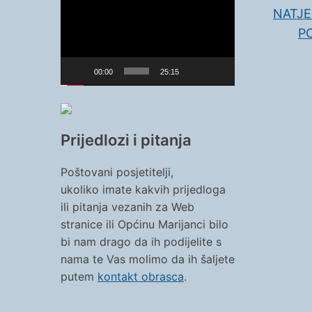
videozapisa
NATJE
P
00:00
25:15
Prijedlozi i pitanja
Poštovani posjetitelji,
ukoliko imate kakvih prijedloga
ili pitanja vezanih za Web
stranice ili Općinu Marijanci bilo
bi nam drago da ih podijelite s
nama te Vas molimo da ih šaljete
putem
kontakt obrasca
.