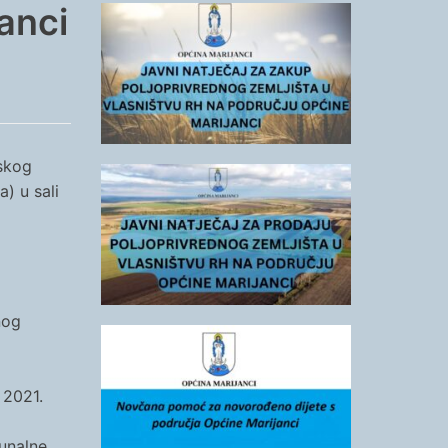
anci
nskog
) u sali
nog
 2021.
munalne