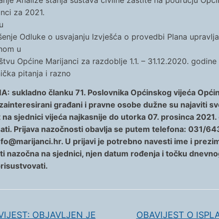
anje Analize stanja sustava civilne zaštite na području Opći
anci za 2021.
u
enje Odluke o usvajanju Izvješća o provedbi Plana upravlja
nom u
štvu Općine Marijanci za razdoblje 1.1. – 31.12.2020. godine
ička pitanja i razno
 sukladno članku 71. Poslovnika Općinskog vijeća Opći
 zainteresirani građani i pravne osobe dužne su najaviti sv
na sjednici vijeća najkasnije do utorka 07. prosinca 2021.
ati. Prijava nazočnosti obavlja se putem telefona: 031/643
nfo@marijanci.hr. U prijavi je potrebno navesti ime i prez
biti nazočna na sjednici, njen datum rođenja i točku dnevn
prisustvovati.
IJEST: OBJAVLJEN JE
OBAVIJEST O ISPLA