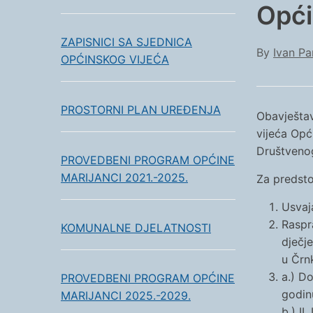
Opći
ZAPISNICI SA SJEDNICA
By
Ivan Pa
OPĆINSKOG VIJEĆA
PROSTORNI PLAN UREĐENJA
Obavještav
vijeća Opć
Društvenog
PROVEDBENI PROGRAM OPĆINE
MARIJANCI 2021.-2025.
Za predsto
Usvaj
Raspr
KOMUNALNE DJELATNOSTI
dječje
u Črn
a.) D
PROVEDBENI PROGRAM OPĆINE
godin
MARIJANCI 2025.-2029.
b.) I