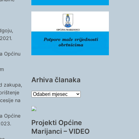
dgoju,
2021.
za Općinu
im
Arhiva članaka
od zakupa,
rištenje
Arhiva
cesije na
članaka
na Općine
Projekti Općine
2023.
Marijanci – VIDEO