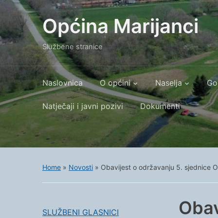
Općina Marijanci
Službene stranice
Naslovnica
O općini
Naselja
Go
Natječaji i javni pozivi
Dokumenti
Home
»
Novosti
»
Obavijest o održavanju 5. sjednice 
Obav
SLUŽBENI GLASNICI