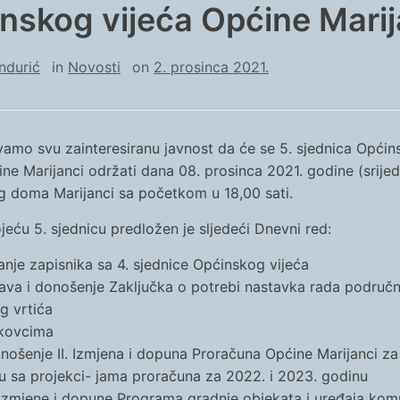
nskog vijeća Općine Marij
ndurić
in
Novosti
on
2. prosinca 2021.
amo svu zainteresiranu javnost da će se 5. sjednica Opći
ine Marijanci održati dana 08. prosinca 2021. godine (srijeda
 doma Marijanci sa početkom u 18,00 sati.
jeću 5. sjednicu predložen je sljedeći Dnevni red:
anje zapisnika sa 4. sjednice Općinskog vijeća
ava i donošenje Zaključka o potrebi nastavka rada područ
g vrtića
kovcima
onošenje II. Izmjena i dopuna Proračuna Općine Marijanci za
u sa projekci- jama proračuna za 2022. i 2023. godinu
I. Izmjene i dopune Programa gradnje objekata i uređaja ko