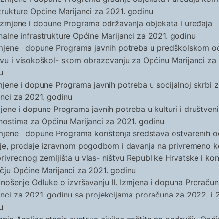
strukture Općine Marijanci za 2021. godinu
I. Izmjene i dopune Programa održavanja objekata i uređaja
alne infrastrukture Općine Marijanci za 2021. godinu
zmjene i dopune Programa javnih potreba u predškolskom o
tvu i visokoškol- skom obrazovanju za Općinu Marijanci za 
u
zmjene i dopune Programa javnih potreba u socijalnoj skrbi 
anci za 2021. godinu
zmjene i dopune Programa javnih potreba u kulturi i društven
tnostima za Općinu Marijanci za 2021. godinu
zmjene i dopune Programa korištenja sredstava ostvarenih 
je, prodaje izravnom pogodbom i davanja na privremeno ko
privrednog zemljišta u vlas- ništvu Republike Hrvatske i kon
čju Općine Marijanci za 2021. godinu
onošenje Odluke o izvršavanju II. Izmjena i dopuna Proraču
anci za 2021. godinu sa projekcijama proračuna za 2022. i 
u