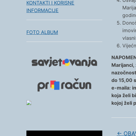
Usvaj
KONTAKTI I KORISNE
Marij
INFORMACIJE
godin
Donoš
imovi
FOTO ALBUM
vlasni
Vijećn
NAPOMENA:
Marijanci,
nazočnost 
do 15,00 s
e-maila: i
koja želi 
kojoj želi 
←
OBAV
Reproduktor