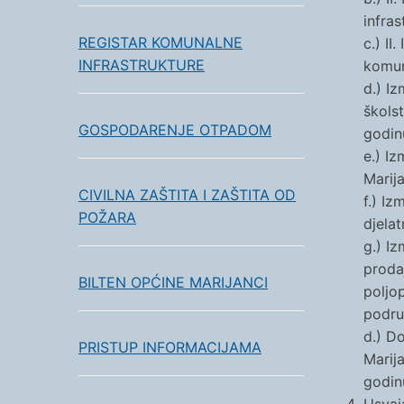
infra
REGISTAR KOMUNALNE
c.) I
INFRASTRUKTURE
komun
d.) I
škols
GOSPODARENJE OTPADOM
godin
e.) I
Marij
CIVILNA ZAŠTITA I ZAŠTITA OD
f.) I
POŽARA
djela
g.) I
proda
BILTEN OPĆINE MARIJANCI
poljo
podru
d.) D
PRISTUP INFORMACIJAMA
Marij
godin