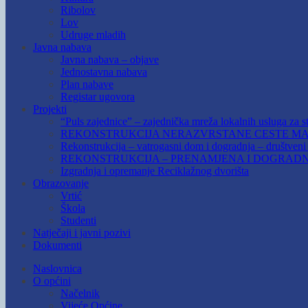
Ribolov
Lov
Udruge mladih
Javna nabava
Javna nabava – objave
Jednostavna nabava
Plan nabave
Registar ugovora
Projekti
“Puls zajednice” – zajednička mreža lokalnih usluga za st
REKONSTRUKCIJA NERAZVRSTANE CESTE MAR
Rekonstrukcija – vatrogasni dom i dogradnja – društven
REKONSTRUKCIJA – PRENAMJENA I DOGRADN
Izgradnja i opremanje Reciklažnog dvorišta
Obrazovanje
Vrtić
Škola
Studenti
Natječaji i javni pozivi
Dokumenti
Naslovnica
O općini
Načelnik
Vijeće Općine