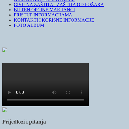
CIVILNA ZAŠTITA I ZAŠTITA OD POŽARA
BILTEN OPĆINE MARIJANCI
PRISTUP INFORMACIJAMA
KONTAKTI I KORISNE INFORMACIJE
FOTO ALBUM
Prijedlozi i pitanja