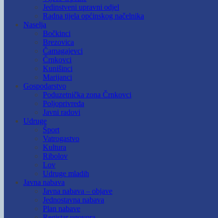
Jedinstveni upravni odjel
Radna tijela općinskog načelnika
Naselja
Bočkinci
Brezovica
Čamagajevci
Črnkovci
Kunišinci
Marijanci
Gospodarstvo
Poduzetnička zona Črnkovci
Poljoprivreda
Javni radovi
Udruge
Šport
Vatrogastvo
Kultura
Ribolov
Lov
Udruge mladih
Javna nabava
Javna nabava – objave
Jednostavna nabava
Plan nabave
Registar ugovora