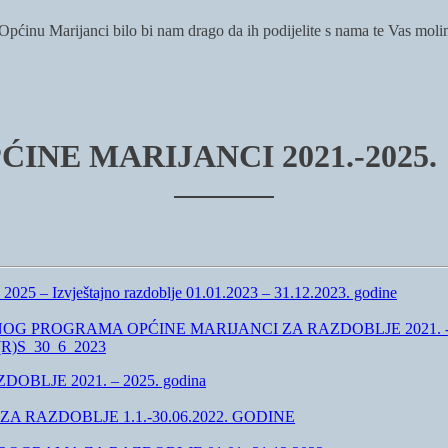
i Općinu Marijanci bilo bi nam drago da ih podijelite s nama te Vas mol
NE MARIJANCI 2021.-2025.
2025 – Izvještajno razdoblje 01.01.2023 – 31.12.2023. godine
GRAMA OPĆINE MARIJANCI ZA RAZDOBLJE 2021. -2025 GODINA
LP(R)S_30_6_2023
LJE 2021. – 2025. godina
 RAZDOBLJE 1.1.-30.06.2022. GODINE