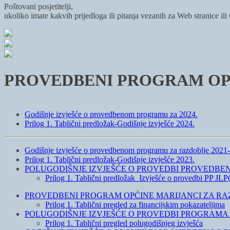
Poštovani posjetitelji,
ukoliko imate kakvih prijedloga ili pitanja vezanih za Web stranice il
PROVEDBENI PROGRAM OPĆI
Godišnje izvješće o provedbenom programu za 2024.
Prilog 1. Tablični predložak-Godišnje izvješće 2024.
Godišnje izvješće o provedbenom programu za razdoblje 2021- 
Prilog 1. Tablični predložak-Godišnje izvješće 2023.
POLUGODIŠNJE IZVJEŠĆE O PROVEDBI PROVEDBENOG PRO
Prilog 1. Tablični predložak_Izvješće o provedbi PP J
PROVEDBENI PROGRAM OPĆINE MARIJANCI ZA RAZDOB
Prilog 1. Tablični pregled za financijskim pokazateljima
POLUGODIŠNJE IZVJEŠĆE O PROVEDBI PROGRAMA ZA
Prilog 1. Tablični pregled polugodišnjeg izvješća