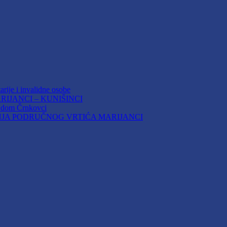
arije i invalidne osobe
IJANCI – KUNIŠINCI
i dom Črnkovci
JA PODRUČNOG VRTIĆA MARIJANCI