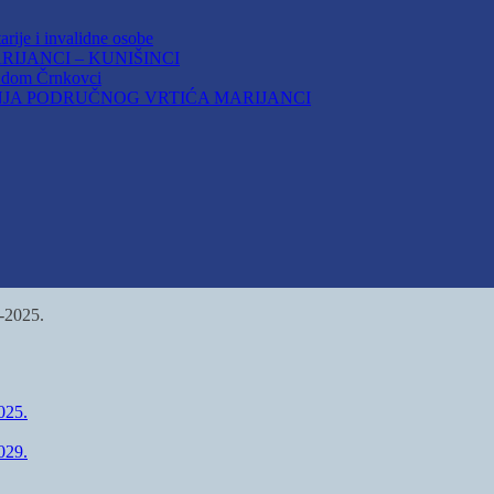
arije i invalidne osobe
IJANCI – KUNIŠINCI
i dom Črnkovci
JA PODRUČNOG VRTIĆA MARIJANCI
2025.
25.
29.