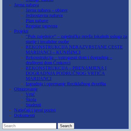
Javna nabava
Javna nabava – objave
Jednostavna nabava
Plan nabave
Registar ugovora
Projekti
“Puls zajednice” – zajednička mreža lokalnih usluga za
starije i invalidne osobe
REKONSTRUKCIJA NERAZVRSTANE CESTE
MARIJANCI – KUNIŠINCI
Rekonstrukcija – vatrogasni dom i dogradnja –
društveni dom Črnkovci
REKONSTRUKCIJA – PRENAMJENA I
DOGRADNJA PODRUČNOG VRTIĆA
MARIJANCI
Izgradnja i opremanje Reciklažnog dvorišta
Obrazovanje
Vrtić
Škola
Studenti
Natječaji i javni pozivi
Dokumenti
Search
Search
for: