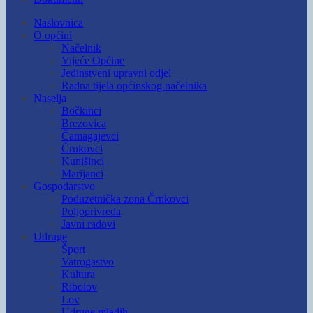
Naslovnica
O općini
Načelnik
Vijeće Općine
Jedinstveni upravni odjel
Radna tijela općinskog načelnika
Naselja
Bočkinci
Brezovica
Čamagajevci
Črnkovci
Kunišinci
Marijanci
Gospodarstvo
Poduzetnička zona Črnkovci
Poljoprivreda
Javni radovi
Udruge
Šport
Vatrogastvo
Kultura
Ribolov
Lov
Udruge mladih