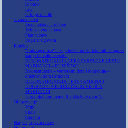
Ribolov
Lov
Udruge mladih
Javna nabava
Javna nabava – objave
Jednostavna nabava
Plan nabave
Registar ugovora
Projekti
“Puls zajednice” – zajednička mreža lokalnih usluga za
starije i invalidne osobe
REKONSTRUKCIJA NERAZVRSTANE CESTE
MARIJANCI – KUNIŠINCI
Rekonstrukcija – vatrogasni dom i dogradnja –
društveni dom Črnkovci
REKONSTRUKCIJA – PRENAMJENA I
DOGRADNJA PODRUČNOG VRTIĆA
MARIJANCI
Izgradnja i opremanje Reciklažnog dvorišta
Obrazovanje
Vrtić
Škola
Studenti
Natječaji i javni pozivi
Dokumenti