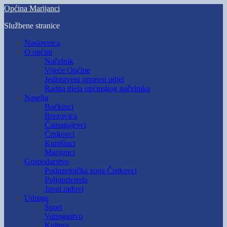
Skip
Općina Marijanci
to
Službene stranice
main
content
Toggle
Naslovnica
mobile
O općini
menu
Načelnik
Vijeće Općine
Jedinstveni upravni odjel
Radna tijela općinskog načelnika
Naselja
Bočkinci
Brezovica
Čamagajevci
Črnkovci
Kunišinci
Marijanci
Gospodarstvo
Poduzetnička zona Črnkovci
Poljoprivreda
Javni radovi
Udruge
Šport
Vatrogastvo
Kultura