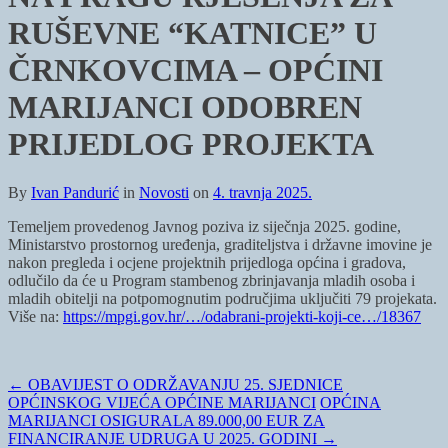
RUŠEVNE “KATNICE” U
ČRNKOVCIMA – OPĆINI
MARIJANCI ODOBREN
PRIJEDLOG PROJEKTA
By
Ivan Pandurić
in
Novosti
on
4. travnja 2025.
Temeljem provedenog Javnog poziva iz siječnja 2025. godine,
Ministarstvo prostornog uređenja, graditeljstva i državne imovine je
nakon pregleda i ocjene projektnih prijedloga općina i gradova,
odlučilo da će u Program stambenog zbrinjavanja mladih osoba i
mladih obitelji na potpomognutim područjima uključiti 79 projekata.
Više na:
https://mpgi.gov.hr/…/odabrani-projekti-koji-ce…/18367
←
OBAVIJEST O ODRŽAVANJU 25. SJEDNICE
OPĆINSKOG VIJEĆA OPĆINE MARIJANCI
OPĆINA
MARIJANCI OSIGURALA 89.000,00 EUR ZA
FINANCIRANJE UDRUGA U 2025. GODINI
→