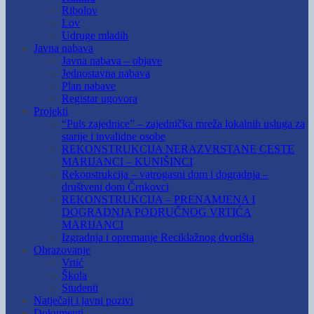
Ribolov
Lov
Udruge mladih
Javna nabava
Javna nabava – objave
Jednostavna nabava
Plan nabave
Registar ugovora
Projekti
“Puls zajednice” – zajednička mreža lokalnih usluga za
starije i invalidne osobe
REKONSTRUKCIJA NERAZVRSTANE CESTE
MARIJANCI – KUNIŠINCI
Rekonstrukcija – vatrogasni dom i dogradnja –
društveni dom Črnkovci
REKONSTRUKCIJA – PRENAMJENA I
DOGRADNJA PODRUČNOG VRTIĆA
MARIJANCI
Izgradnja i opremanje Reciklažnog dvorišta
Obrazovanje
Vrtić
Škola
Studenti
Natječaji i javni pozivi
Dokumenti