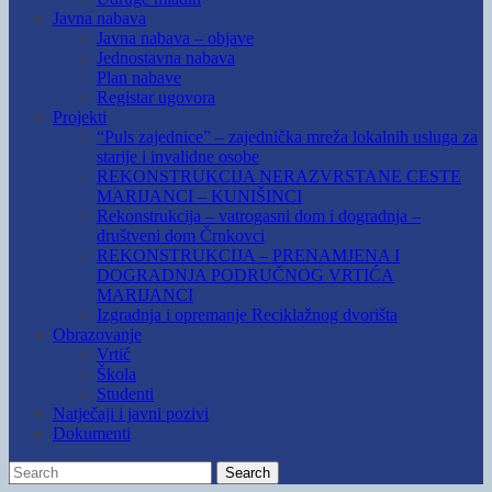
Javna nabava
Javna nabava – objave
Jednostavna nabava
Plan nabave
Registar ugovora
Projekti
“Puls zajednice” – zajednička mreža lokalnih usluga za
starije i invalidne osobe
REKONSTRUKCIJA NERAZVRSTANE CESTE
MARIJANCI – KUNIŠINCI
Rekonstrukcija – vatrogasni dom i dogradnja –
društveni dom Črnkovci
REKONSTRUKCIJA – PRENAMJENA I
DOGRADNJA PODRUČNOG VRTIĆA
MARIJANCI
Izgradnja i opremanje Reciklažnog dvorišta
Obrazovanje
Vrtić
Škola
Studenti
Natječaji i javni pozivi
Dokumenti
Search
Search
for: