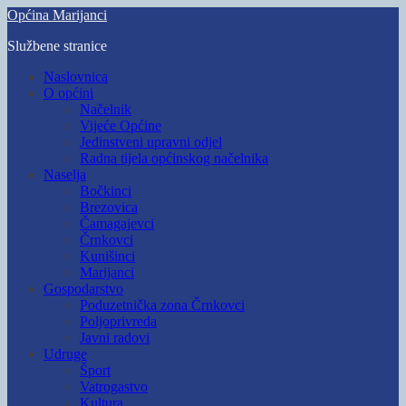
Skip
Općina Marijanci
to
Službene stranice
main
content
Toggle
Naslovnica
mobile
O općini
menu
Načelnik
Vijeće Općine
Jedinstveni upravni odjel
Radna tijela općinskog načelnika
Naselja
Bočkinci
Brezovica
Čamagajevci
Črnkovci
Kunišinci
Marijanci
Gospodarstvo
Poduzetnička zona Črnkovci
Poljoprivreda
Javni radovi
Udruge
Šport
Vatrogastvo
Kultura