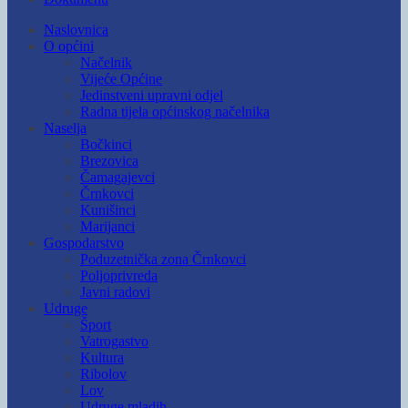
Naslovnica
O općini
Načelnik
Vijeće Općine
Jedinstveni upravni odjel
Radna tijela općinskog načelnika
Naselja
Bočkinci
Brezovica
Čamagajevci
Črnkovci
Kunišinci
Marijanci
Gospodarstvo
Poduzetnička zona Črnkovci
Poljoprivreda
Javni radovi
Udruge
Šport
Vatrogastvo
Kultura
Ribolov
Lov
Udruge mladih