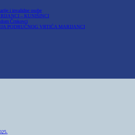
arije i invalidne osobe
IJANCI – KUNIŠINCI
i dom Črnkovci
JA PODRUČNOG VRTIĆA MARIJANCI
25.