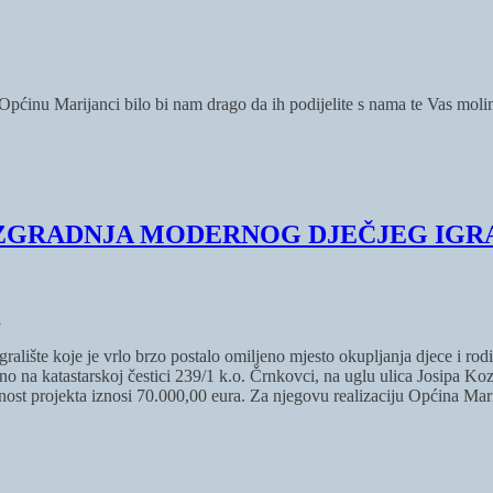
i Općinu Marijanci bilo bi nam drago da ih podijelite s nama te Vas mol
ZGRADNJA MODERNOG DJEČJEG IGR
a
lište koje je vrlo brzo postalo omiljeno mjesto okupljanja djece i rodit
eno na katastarskoj čestici 239/1 k.o. Črnkovci, na uglu ulica Josipa Ko
t projekta iznosi 70.000,00 eura. Za njegovu realizaciju Općina Marija