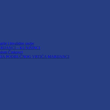
arije i invalidne osobe
IJANCI – KUNIŠINCI
i dom Črnkovci
JA PODRUČNOG VRTIĆA MARIJANCI