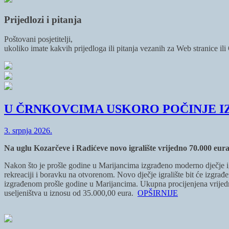
Prijedlozi i pitanja
Poštovani posjetitelji,
ukoliko imate kakvih prijedloga ili pitanja vezanih za Web stranice il
U ČRNKOVCIMA USKORO POČINJE I
3. srpnja 2026.
Na uglu Kozarčeve i Radićeve novo igralište vrijedno 70.000 eur
Nakon što je prošle godine u Marijancima izgrađeno moderno dječje igra
rekreaciji i boravku na otvorenom. Novo dječje igralište bit će izgrađ
izgrađenom prošle godine u Marijancima. Ukupna procijenjena vrijednos
useljeništva u iznosu od 35.000,00 eura.
OPŠIRNIJE