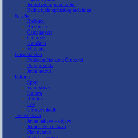
Jedinstveni upravni odjel
Radna tijela općinskog načelnika
Naselja
Bočkinci
Brezovica
Čamagajevci
Črnkovci
Kunišinci
Marijanci
Gospodarstvo
Poduzetnička zona Črnkovci
Poljoprivreda
Javni radovi
Udruge
Šport
Vatrogastvo
Kultura
Ribolov
Lov
Udruge mladih
Javna nabava
Javna nabava – objave
Jednostavna nabava
Plan nabave
Registar ugovora