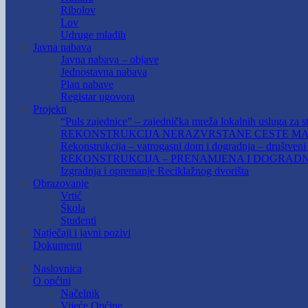
Ribolov
Lov
Udruge mladih
Javna nabava
Javna nabava – objave
Jednostavna nabava
Plan nabave
Registar ugovora
Projekti
“Puls zajednice” – zajednička mreža lokalnih usluga za st
REKONSTRUKCIJA NERAZVRSTANE CESTE MAR
Rekonstrukcija – vatrogasni dom i dogradnja – društven
REKONSTRUKCIJA – PRENAMJENA I DOGRADN
Izgradnja i opremanje Reciklažnog dvorišta
Obrazovanje
Vrtić
Škola
Studenti
Natječaji i javni pozivi
Dokumenti
Naslovnica
O općini
Načelnik
Vijeće Općine