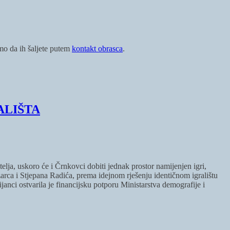
imo da ih šaljete putem
kontakt obrasca
.
ALIŠTA
elja, uskoro će i Črnkovci dobiti jednak prostor namijenjen igri,
zarca i Stjepana Radića, prema idejnom rješenju identičnom igralištu
nci ostvarila je financijsku potporu Ministarstva demografije i