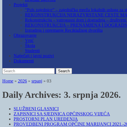
Projekti
“Puls zajednice” – zajednička mreža lokalnih usluga za st
REKONSTRUKCIJA NERAZVRSTANE CESTE MAR
Rekonstrukcija – vatrogasni dom i dogradnja – društven
REKONSTRUKCIJA – PRENAMJENA I DOGRADN
Izgradnja i opremanje Reciklažnog dvorišta
Obrazovanje
Vrtić
Škola
Studenti
Natječaji i javni pozivi
Dokumenti
Search
Search
for:
Home
»
2026
»
srpanj
»
03
Daily Archives:
3. srpnja 2026.
SLUŽBENI GLASNICI
ZAPISNICI SA SJEDNICA OPĆINSKOG VIJEĆA
PROSTORNI PLAN UREĐENJA
PROVEDBENI PROGRAM OPĆINE MARIJANCI 2021.-20