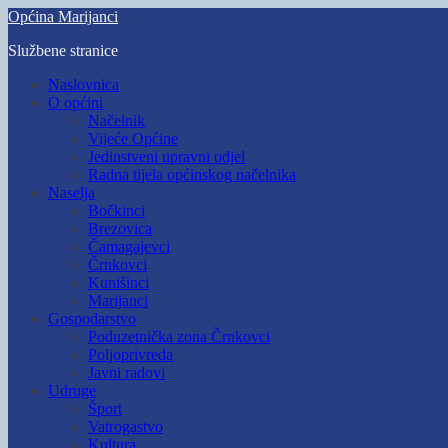
Skip
Općina Marijanci
to
Službene stranice
main
content
Toggle
Naslovnica
mobile
O općini
menu
Načelnik
Vijeće Općine
Jedinstveni upravni odjel
Radna tijela općinskog načelnika
Naselja
Bočkinci
Brezovica
Čamagajevci
Črnkovci
Kunišinci
Marijanci
Gospodarstvo
Poduzetnička zona Črnkovci
Poljoprivreda
Javni radovi
Udruge
Šport
Vatrogastvo
Kultura