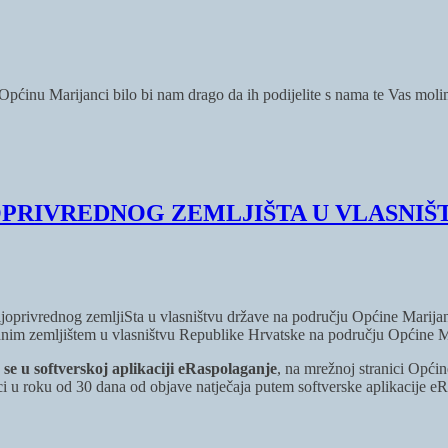
i Općinu Marijanci bilo bi nam drago da ih podijelite s nama te Vas mol
OPRIVREDNOG ZEMLJIŠTA U VLASNIŠ
oljoprivrednog zemljiSta u vlasništvu države na području Općine Marijan
nim zemljištem u vlasništvu Republike Hrvatske na području Općine M
e
se u softverskoj aplikaciji eRaspolaganje
, na mrežnoj stranici Općin
nci u roku od 30 dana od objave natječaja putem softverske aplikacije e