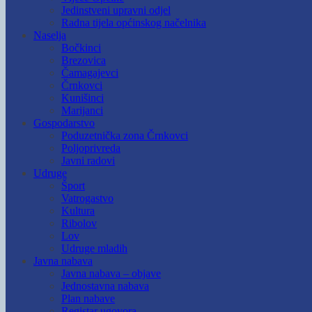
Jedinstveni upravni odjel
Radna tijela općinskog načelnika
Naselja
Bočkinci
Brezovica
Čamagajevci
Črnkovci
Kunišinci
Marijanci
Gospodarstvo
Poduzetnička zona Črnkovci
Poljoprivreda
Javni radovi
Udruge
Šport
Vatrogastvo
Kultura
Ribolov
Lov
Udruge mladih
Javna nabava
Javna nabava – objave
Jednostavna nabava
Plan nabave
Registar ugovora