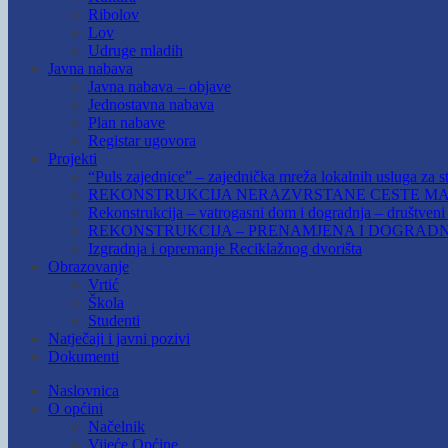
Ribolov
Lov
Udruge mladih
Javna nabava
Javna nabava – objave
Jednostavna nabava
Plan nabave
Registar ugovora
Projekti
“Puls zajednice” – zajednička mreža lokalnih usluga za st
REKONSTRUKCIJA NERAZVRSTANE CESTE MAR
Rekonstrukcija – vatrogasni dom i dogradnja – društven
REKONSTRUKCIJA – PRENAMJENA I DOGRADN
Izgradnja i opremanje Reciklažnog dvorišta
Obrazovanje
Vrtić
Škola
Studenti
Natječaji i javni pozivi
Dokumenti
Naslovnica
O općini
Načelnik
Vijeće Općine