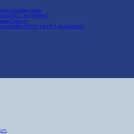
arije i invalidne osobe
IJANCI – KUNIŠINCI
i dom Črnkovci
JA PODRUČNOG VRTIĆA MARIJANCI
25.