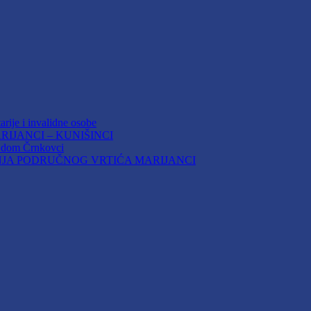
arije i invalidne osobe
IJANCI – KUNIŠINCI
i dom Črnkovci
JA PODRUČNOG VRTIĆA MARIJANCI