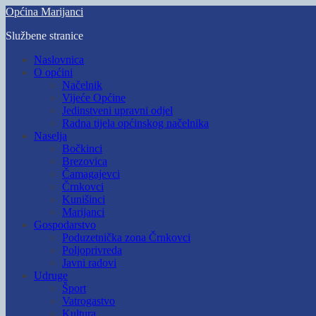
Skip
Općina Marijanci
to
Službene stranice
main
content
Toggle
Naslovnica
mobile
O općini
menu
Načelnik
Vijeće Općine
Jedinstveni upravni odjel
Radna tijela općinskog načelnika
Naselja
Bočkinci
Brezovica
Čamagajevci
Črnkovci
Kunišinci
Marijanci
Gospodarstvo
Poduzetnička zona Črnkovci
Poljoprivreda
Javni radovi
Udruge
Šport
Vatrogastvo
Kultura