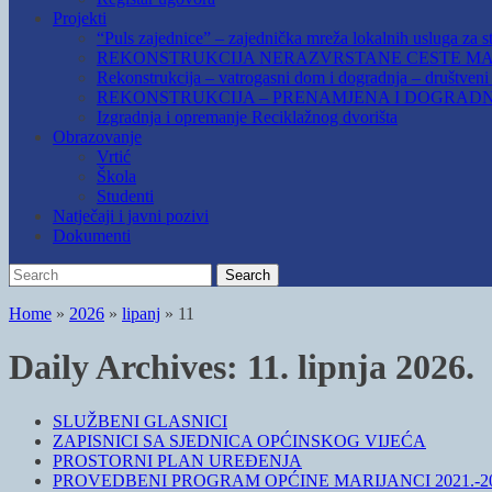
Projekti
“Puls zajednice” – zajednička mreža lokalnih usluga za st
REKONSTRUKCIJA NERAZVRSTANE CESTE MAR
Rekonstrukcija – vatrogasni dom i dogradnja – društven
REKONSTRUKCIJA – PRENAMJENA I DOGRADN
Izgradnja i opremanje Reciklažnog dvorišta
Obrazovanje
Vrtić
Škola
Studenti
Natječaji i javni pozivi
Dokumenti
Search
Search
for:
Home
»
2026
»
lipanj
»
11
Daily Archives:
11. lipnja 2026.
SLUŽBENI GLASNICI
ZAPISNICI SA SJEDNICA OPĆINSKOG VIJEĆA
PROSTORNI PLAN UREĐENJA
PROVEDBENI PROGRAM OPĆINE MARIJANCI 2021.-20