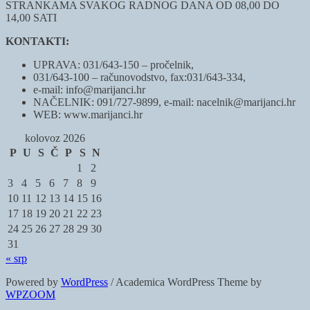
STRANKAMA SVAKOG RADNOG DANA OD 08,00 DO
14,00 SATI
KONTAKTI:
UPRAVA: 031/643-150 – pročelnik,
031/643-100 – računovodstvo, fax:031/643-334,
e-mail: info@marijanci.hr
NAČELNIK: 091/727-9899, e-mail: nacelnik@marijanci.hr
WEB: www.marijanci.hr
kolovoz 2026
P
U
S
Č
P
S
N
1
2
3
4
5
6
7
8
9
10
11
12
13
14
15
16
17
18
19
20
21
22
23
24
25
26
27
28
29
30
31
« srp
Powered by
WordPress
/ Academica WordPress Theme by
WPZOOM