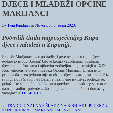
DJECE I MLADEŽI OPĆINE
MARIJANCI
By
Ivan Pandurić
in
Novosti
on
8. rujna 2023.
Potvrdili titulu najposjećenijeg Kupa
djece i mladeži u Županiji!
Središte Marijanaca već po tradiciji prve nedjelje u rujnu (ove
godine to je bilo 3.rujna) bilo je krcato vatrogasnim vozilima,
djecom u uniformama i njihovim voditeljima koji su stigli na XIX.
Kup vatrogasne djece i mladeži Općine Marijanci. Lijepa je to
prigoda da se na jednom mjestu okupe djeca i vatrogasna mladež iz
svih dijelova Slavonije i Baranje, razmijene iskustva, podruže se,
pokažu što su naučili i koliko su napredovali od zadnjeg susreta te
na natjecanjima potvrde zašto su upravo oni budućnost domaćeg
vatrogastva.
OPŠIRNIJE
←
TRADICIONALNA FIŠIJADA NA RIBNJAKU PLOSNA U
KUNIŠINCIMA
U MARIJANCIMA SVEČANO