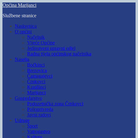
Skip
Općina Marijanci
to
Službene stranice
main
content
Toggle
Naslovnica
mobile
O općini
menu
Načelnik
Vijeće Općine
Jedinstveni upravni odjel
Radna tijela općinskog načelnika
Naselja
Bočkinci
Brezovica
Čamagajevci
Črnkovci
Kunišinci
Marijanci
Gospodarstvo
Poduzetnička zona Črnkovci
Poljoprivreda
Javni radovi
Udruge
Šport
Vatrogastvo
Kultura