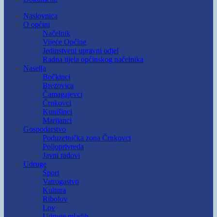
Naslovnica
O općini
Načelnik
Vijeće Općine
Jedinstveni upravni odjel
Radna tijela općinskog načelnika
Naselja
Bočkinci
Brezovica
Čamagajevci
Črnkovci
Kunišinci
Marijanci
Gospodarstvo
Poduzetnička zona Črnkovci
Poljoprivreda
Javni radovi
Udruge
Šport
Vatrogastvo
Kultura
Ribolov
Lov
Udruge mladih