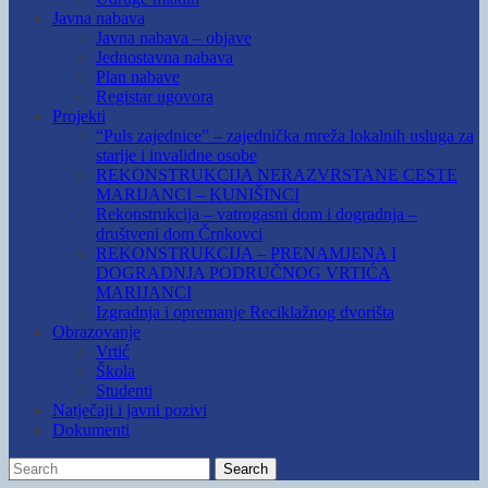
Javna nabava
Javna nabava – objave
Jednostavna nabava
Plan nabave
Registar ugovora
Projekti
“Puls zajednice” – zajednička mreža lokalnih usluga za
starije i invalidne osobe
REKONSTRUKCIJA NERAZVRSTANE CESTE
MARIJANCI – KUNIŠINCI
Rekonstrukcija – vatrogasni dom i dogradnja –
društveni dom Črnkovci
REKONSTRUKCIJA – PRENAMJENA I
DOGRADNJA PODRUČNOG VRTIĆA
MARIJANCI
Izgradnja i opremanje Reciklažnog dvorišta
Obrazovanje
Vrtić
Škola
Studenti
Natječaji i javni pozivi
Dokumenti
Search
Search
for: