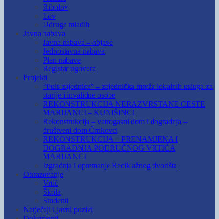
Ribolov
Lov
Udruge mladih
Javna nabava
Javna nabava – objave
Jednostavna nabava
Plan nabave
Registar ugovora
Projekti
“Puls zajednice” – zajednička mreža lokalnih usluga za
starije i invalidne osobe
REKONSTRUKCIJA NERAZVRSTANE CESTE
MARIJANCI – KUNIŠINCI
Rekonstrukcija – vatrogasni dom i dogradnja –
društveni dom Črnkovci
REKONSTRUKCIJA – PRENAMJENA I
DOGRADNJA PODRUČNOG VRTIĆA
MARIJANCI
Izgradnja i opremanje Reciklažnog dvorišta
Obrazovanje
Vrtić
Škola
Studenti
Natječaji i javni pozivi
Dokumenti