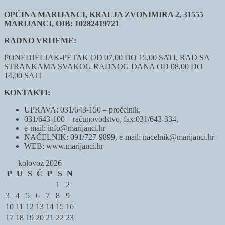
OPĆINA MARIJANCI, KRALJA ZVONIMIRA 2, 31555
MARIJANCI, OIB: 10282419721
RADNO VRIJEME:
PONEDJELJAK-PETAK OD 07,00 DO 15,00 SATI, RAD SA
STRANKAMA SVAKOG RADNOG DANA OD 08,00 DO
14,00 SATI
KONTAKTI:
UPRAVA: 031/643-150 – pročelnik,
031/643-100 – računovodstvo, fax:031/643-334,
e-mail: info@marijanci.hr
NAČELNIK: 091/727-9899, e-mail: nacelnik@marijanci.hr
WEB: www.marijanci.hr
kolovoz 2026
P
U
S
Č
P
S
N
1
2
3
4
5
6
7
8
9
10
11
12
13
14
15
16
17
18
19
20
21
22
23