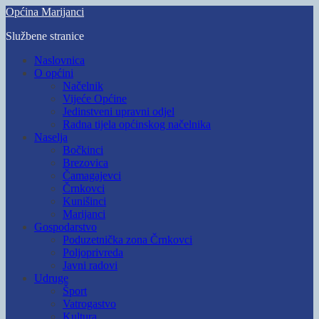
Skip
Općina Marijanci
to
Službene stranice
main
content
Toggle
Naslovnica
mobile
O općini
menu
Načelnik
Vijeće Općine
Jedinstveni upravni odjel
Radna tijela općinskog načelnika
Naselja
Bočkinci
Brezovica
Čamagajevci
Črnkovci
Kunišinci
Marijanci
Gospodarstvo
Poduzetnička zona Črnkovci
Poljoprivreda
Javni radovi
Udruge
Šport
Vatrogastvo
Kultura