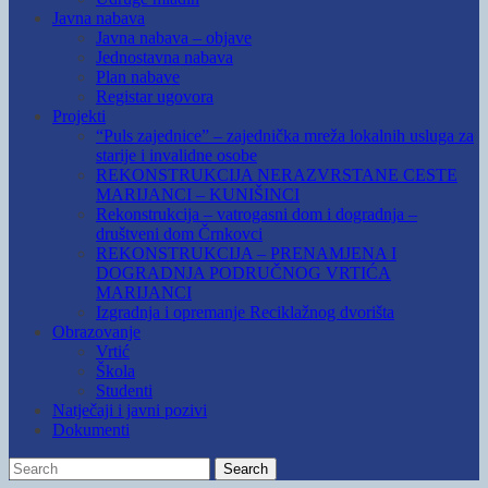
Javna nabava
Javna nabava – objave
Jednostavna nabava
Plan nabave
Registar ugovora
Projekti
“Puls zajednice” – zajednička mreža lokalnih usluga za
starije i invalidne osobe
REKONSTRUKCIJA NERAZVRSTANE CESTE
MARIJANCI – KUNIŠINCI
Rekonstrukcija – vatrogasni dom i dogradnja –
društveni dom Črnkovci
REKONSTRUKCIJA – PRENAMJENA I
DOGRADNJA PODRUČNOG VRTIĆA
MARIJANCI
Izgradnja i opremanje Reciklažnog dvorišta
Obrazovanje
Vrtić
Škola
Studenti
Natječaji i javni pozivi
Dokumenti
Search
Search
for: