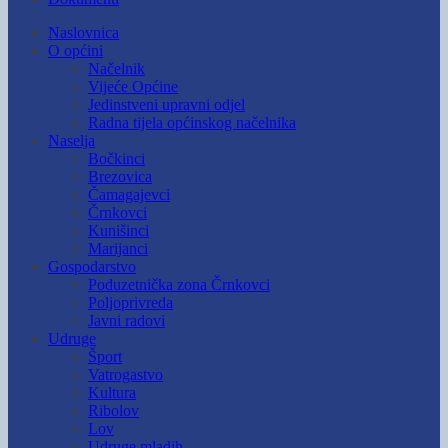
Naslovnica
O općini
Načelnik
Vijeće Općine
Jedinstveni upravni odjel
Radna tijela općinskog načelnika
Naselja
Bočkinci
Brezovica
Čamagajevci
Črnkovci
Kunišinci
Marijanci
Gospodarstvo
Poduzetnička zona Črnkovci
Poljoprivreda
Javni radovi
Udruge
Šport
Vatrogastvo
Kultura
Ribolov
Lov
Udruge mladih