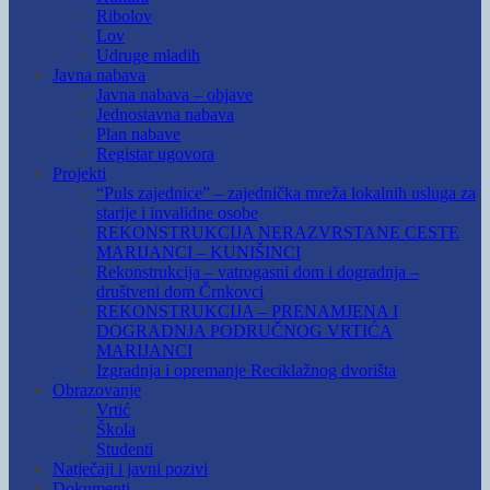
Ribolov
Lov
Udruge mladih
Javna nabava
Javna nabava – objave
Jednostavna nabava
Plan nabave
Registar ugovora
Projekti
“Puls zajednice” – zajednička mreža lokalnih usluga za
starije i invalidne osobe
REKONSTRUKCIJA NERAZVRSTANE CESTE
MARIJANCI – KUNIŠINCI
Rekonstrukcija – vatrogasni dom i dogradnja –
društveni dom Črnkovci
REKONSTRUKCIJA – PRENAMJENA I
DOGRADNJA PODRUČNOG VRTIĆA
MARIJANCI
Izgradnja i opremanje Reciklažnog dvorišta
Obrazovanje
Vrtić
Škola
Studenti
Natječaji i javni pozivi
Dokumenti