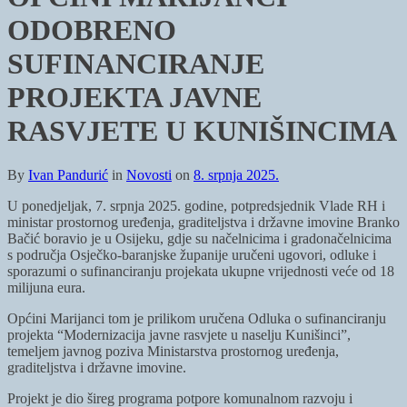
ODOBRENO
SUFINANCIRANJE
PROJEKTA JAVNE
RASVJETE U KUNIŠINCIMA
By
Ivan Pandurić
in
Novosti
on
8. srpnja 2025.
U ponedjeljak, 7. srpnja 2025. godine, potpredsjednik Vlade RH i
ministar prostornog uređenja, graditeljstva i državne imovine Branko
Bačić boravio je u Osijeku, gdje su načelnicima i gradonačelnicima
s područja Osječko-baranjske županije uručeni ugovori, odluke i
sporazumi o sufinanciranju projekata ukupne vrijednosti veće od 18
milijuna eura.
Općini Marijanci tom je prilikom uručena Odluka o sufinanciranju
projekta “Modernizacija javne rasvjete u naselju Kunišinci”,
temeljem javnog poziva Ministarstva prostornog uređenja,
graditeljstva i državne imovine.
Projekt je dio šireg programa potpore komunalnom razvoju i