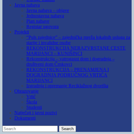
Javna nabava
Javna nabava – objave
Jednostavna nabava
Plan nabave
Registar ugovora
Projekti
“Puls zajednice” – zajednička mreža lokalnih usluga za
starije i invalidne osobe
REKONSTRUKCIJA NERAZVRSTANE CESTE
MARIJANCI – KUNIŠINCI
Rekonstrukcija – vatrogasni dom i dogradnja –
društveni dom Črnkovci
REKONSTRUKCIJA – PRENAMJENA I
DOGRADNJA PODRUČNOG VRTIĆA
MARIJANCI
Izgradnja i opremanje Reciklažnog dvorišta
Obrazovanje
Vrtić
Škola
Studenti
Natječaji i javni pozivi
Dokumenti
Search
Search
for: