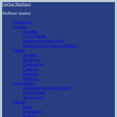
Skip
Općina Marijanci
to
Službene stranice
main
content
Toggle
Naslovnica
mobile
O općini
menu
Načelnik
Vijeće Općine
Jedinstveni upravni odjel
Radna tijela općinskog načelnika
Naselja
Bočkinci
Brezovica
Čamagajevci
Črnkovci
Kunišinci
Marijanci
Gospodarstvo
Poduzetnička zona Črnkovci
Poljoprivreda
Javni radovi
Udruge
Šport
Vatrogastvo
Kultura