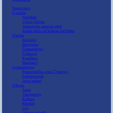
Naslovnica
O općini
Načelnik
Vijeće Općine
Jedinstveni upravni odjel
Radna tijela općinskog načelnika
Naselja
Bočkinci
Brezovica
Čamagajevci
Črnkovci
Kunišinci
Marijanci
Gospodarstvo
Poduzetnička zona Črnkovci
Poljoprivreda
Javni radovi
Udruge
Šport
Vatrogastvo
Kultura
Ribolov
Lov
Udruge mladih