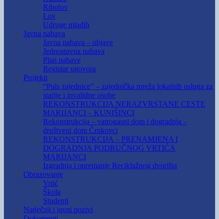
Ribolov
Lov
Udruge mladih
Javna nabava
Javna nabava – objave
Jednostavna nabava
Plan nabave
Registar ugovora
Projekti
“Puls zajednice” – zajednička mreža lokalnih usluga za
starije i invalidne osobe
REKONSTRUKCIJA NERAZVRSTANE CESTE
MARIJANCI – KUNIŠINCI
Rekonstrukcija – vatrogasni dom i dogradnja –
društveni dom Črnkovci
REKONSTRUKCIJA – PRENAMJENA I
DOGRADNJA PODRUČNOG VRTIĆA
MARIJANCI
Izgradnja i opremanje Reciklažnog dvorišta
Obrazovanje
Vrtić
Škola
Studenti
Natječaji i javni pozivi
Dokumenti