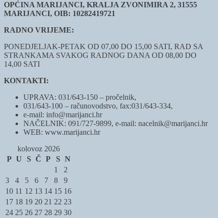
OPĆINA MARIJANCI, KRALJA ZVONIMIRA 2, 31555
MARIJANCI, OIB: 10282419721
RADNO VRIJEME:
PONEDJELJAK-PETAK OD 07,00 DO 15,00 SATI, RAD SA
STRANKAMA SVAKOG RADNOG DANA OD 08,00 DO
14,00 SATI
KONTAKTI:
UPRAVA: 031/643-150 – pročelnik,
031/643-100 – računovodstvo, fax:031/643-334,
e-mail: info@marijanci.hr
NAČELNIK: 091/727-9899, e-mail: nacelnik@marijanci.hr
WEB: www.marijanci.hr
kolovoz 2026
P
U
S
Č
P
S
N
1
2
3
4
5
6
7
8
9
10
11
12
13
14
15
16
17
18
19
20
21
22
23
24
25
26
27
28
29
30